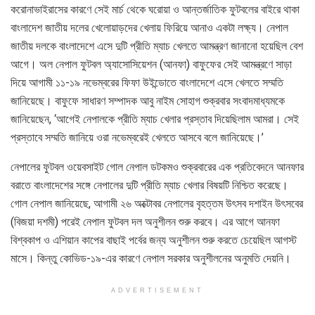
করোনাভাইরাসের কারণে সেই মার্চ থেকে ঘরোয়া ও আন্তর্জাতিক ফুটবলের বাইরে থাকা
বাংলাদেশ জাতীয় দলের খেলোয়াড়দের খেলায় ফিরিয়ে আনাও একটা লক্ষ্য। নেপাল
জাতীয় দলকে বাংলাদেশে এসে দুটি প্রীতি ম্যাচ খেলতে আমন্ত্রণ জানানো হয়েছিল বেশ
আগে। অল নেপাল ফুটবল অ্যাসোসিয়েশন (আনফা) বাফুফের সেই আমন্ত্রণে সাড়া
দিয়ে আগামী ১১-১৯ নভেম্বরের ফিফা উইন্ডোতে বাংলাদেশে এসে খেলতে সম্মতি
জানিয়েছে। বাফুফে সাধারণ সম্পাদক আবু নাইম সোহাগ শুক্রবার সংবাদমাধ্যমকে
জানিয়েছেন, ‘আগেই নেপালকে প্রীতি ম্যাচ খেলার প্রস্তাব দিয়েছিলাম আমরা। সেই
প্রস্তাবে সম্মতি জানিয়ে ওরা নভেম্বরেই খেলতে আসবে বলে জানিয়েছে।’
নেপালের ফুটবল ওয়েবসাইট গোল নেপাল ডটকমও শুক্রবারের এক প্রতিবেদনে আনফার
বরাতে বাংলাদেশের সঙ্গে নেপালের দুটি প্রীতি ম্যাচ খেলার বিষয়টি নিশ্চিত করেছে।
গোল নেপাল জানিয়েছে, আগামী ২৬ অক্টোবর নেপালের বৃহত্তম উৎসব দশাইন উৎসবের
(বিজয়া দশমী) পরেই নেপাল ফুটবল দল অনুশীলন শুরু করবে। এর আগে আনফা
বিশ্বকাপ ও এশিয়ান কাপের বাছাই পর্বের জন্য অনুশীলন শুরু করতে চেয়েছিল আগস্ট
মাসে। কিন্তু কোভিড-১৯-এর কারণে নেপাল সরকার অনুশীলনের অনুমতি দেয়নি।
ADVERTISEMENT