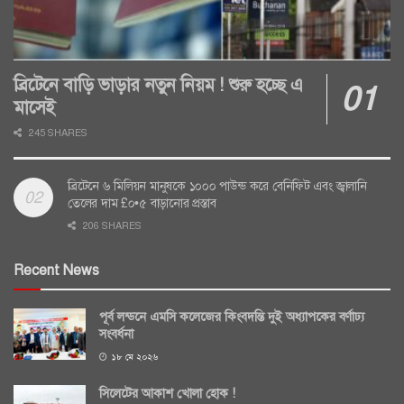
ব্রিটেনে বাড়ি ভাড়ার নতুন নিয়ম ! শুরু হচ্ছে এ
মাসেই
245 SHARES
ব্রিটেনে ৬ মিলিয়ন মানুষকে ১০০০ পাউন্ড করে বেনিফিট এবং জ্বালানি
তেলের দাম £০•৫ বাড়ানোর প্রস্তাব
206 SHARES
Recent News
পূর্ব লন্ডনে এমসি কলেজের কিংবদন্তি দুই অধ্যাপকের বর্ণাঢ্য
সংবর্ধনা
১৮ মে ২০২৬
সিলেটের আকাশ খোলা হোক !