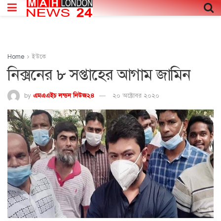
Home
ইউকে
নিক্সনের ৮ সপ্তাহের আগাম জামিন
by
এমএএইচ লন্ডন নিউজ২৪
২০ অক্টোবর ২০২০