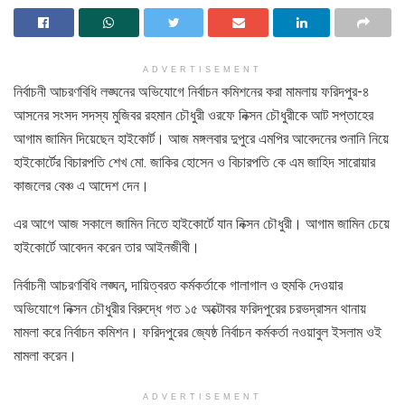
ADVERTISEMENT
নির্বাচনী আচরণবিধি লঙ্ঘনের অভিযোগে নির্বাচন কমিশনের করা মামলায় ফরিদপুর-৪
আসনের সংসদ সদস্য মুজিবর রহমান চৌধুরী ওরফে নিক্সন চৌধুরীকে আট সপ্তাহের
আগাম জামিন দিয়েছেন হাইকোর্ট। আজ মঙ্গলবার দুপুরে এমপির আবেদনের শুনানি নিয়ে
হাইকোর্টের বিচারপতি শেখ মো. জাকির হোসেন ও বিচারপতি কে এম জাহিদ সারোয়ার
কাজলের বেঞ্চ এ আদেশ দেন।
এর আগে আজ সকালে জামিন নিতে হাইকোর্টে যান নিক্সন চৌধুরী। আগাম জামিন চেয়ে
হাইকোর্টে আবেদন করেন তার আইনজীবী।
নির্বাচনী আচরণবিধি লঙ্ঘন, দায়িত্বরত কর্মকর্তাকে গালাগাল ও হুমকি দেওয়ার
অভিযোগে নিক্সন চৌধুরীর বিরুদ্ধে গত ১৫ অক্টোবর ফরিদপুরের চরভদ্রাসন থানায়
মামলা করে নির্বাচন কমিশন। ফরিদপুরের জ্যেষ্ঠ নির্বাচন কর্মকর্তা নওয়াবুল ইসলাম ওই
মামলা করেন।
ADVERTISEMENT