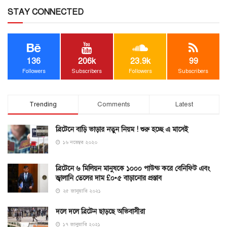
STAY CONNECTED
136
206k
23.9k
99
Followers
Subscribers
Followers
Subscribers
Trending
Comments
Latest
ব্রিটেনে বাড়ি ভাড়ার নতুন নিয়ম ! শুরু হচ্ছে এ মাসেই
১৬ নভেম্বর ২০২০
ব্রিটেনে ৬ মিলিয়ন মানুষকে ১০০০ পাউন্ড করে বেনিফিট এবং
জ্বালানি তেলের দাম £০•৫ বাড়ানোর প্রস্তাব
২৫ জানুয়ারি ২০২১
দলে দলে ব্রিটেন ছাড়ছে অভিবাসীরা
১৭ জানুয়ারি ২০২১