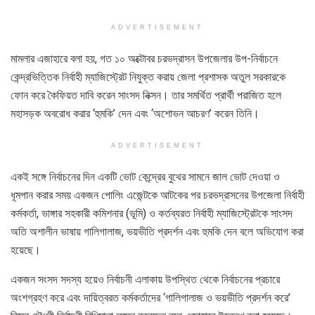
ADVERTISEMENT
মামলার এজাহারে বলা হয়, গত ১০ অক্টোবর চরভদ্রাসন উপজেলার উপ-নির্বাচনে
কেন্দ্রভিত্তিক নির্বাহী ম্যাজিস্ট্রেট নিযুক্ত করায় জেলা প্রশাসক অতুল সরকারকে
ফোন করে কৈফিয়ত দাবি করেন সাংসদ নিক্সন। তার সমর্থিত প্রার্থী পরাজিত হলে
মহাসড়ক অবরোধ করার ‘হুমকি’ দেন এবং ‘অশোভন আচরণ’ করেন তিনি।
ADVERTISEMENT
একই সঙ্গে নির্বাচনের দিন একটি ভোট কেন্দ্রের বুথের সামনে জাল ভোট দেওয়া ও
ধূমপান করার সময় একজন পোলিং এজেন্টকে আটকের পর চরভদ্রাসনের উপজেলা নির্বাহী
কর্মকর্তা, ভাঙ্গার সহকারী কমিশনার (ভূমি) ও কর্তব্যরত নির্বাহী ম্যাজিস্ট্রেটকে সাংসদ
অতি অশালীন ভাষায় গালিগালাজ, ভয়ভীতি প্রদর্শন এবং হুমকি দেন বলে অভিযোগ করা
হয়েছে।
একজন সংসদ সদস্য হয়েও নির্বাচনী এলাকায় উপস্থিত থেকে নির্বাচনের প্রচারে
অংশগ্রহণ করে এবং দায়িত্বরত কর্মকর্তাদের ‘গালিগালাজ ও ভয়ভীতি প্রদর্শন করে’