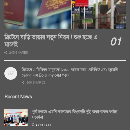
ব্রিটেনে বাড়ি ভাড়ার নতুন নিয়ম ! শুরু হচ্ছে এ
মাসেই
245 SHARES
ব্রিটেনে ৬ মিলিয়ন মানুষকে ১০০০ পাউন্ড করে বেনিফিট এবং জ্বালানি
তেলের দাম £০•৫ বাড়ানোর প্রস্তাব
206 SHARES
Recent News
পূর্ব লন্ডনে এমসি কলেজের কিংবদন্তি দুই অধ্যাপকের বর্ণাঢ্য
সংবর্ধনা
১৮ মে ২০২৬