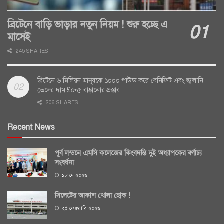
ব্রিটেনে বাড়ি ভাড়ার নতুন নিয়ম ! শুরু হচ্ছে এ
মাসেই
245 SHARES
ব্রিটেনে ৬ মিলিয়ন মানুষকে ১০০০ পাউন্ড করে বেনিফিট এবং জ্বালানি
তেলের দাম £০•৫ বাড়ানোর প্রস্তাব
206 SHARES
Recent News
পূর্ব লন্ডনে এমসি কলেজের কিংবদন্তি দুই অধ্যাপকের বর্ণাঢ্য
সংবর্ধনা
১৮ মে ২০২৬
সিলেটের আকাশ খোলা হোক !
২৫ ফেব্রুয়ারি ২০২৬