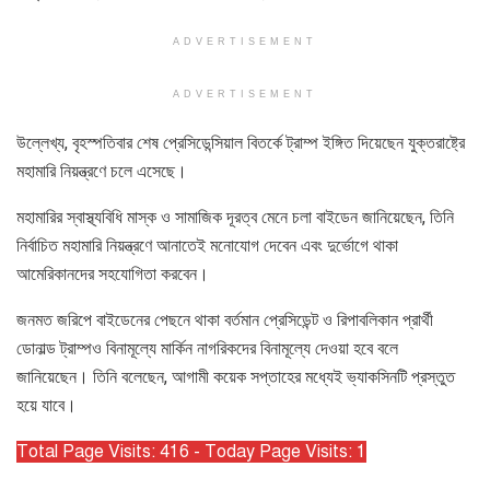
ADVERTISEMENT
ADVERTISEMENT
উল্লেখ্য, বৃহস্পতিবার শেষ প্রেসিডেন্সিয়াল বিতর্কে ট্রাম্প ইঙ্গিত দিয়েছেন যুক্তরাষ্ট্রে
মহামারি নিয়ন্ত্রণে চলে এসেছে।
মহামারির স্বাস্থ্যবিধি মাস্ক ও সামাজিক দূরত্ব মেনে চলা বাইডেন জানিয়েছেন, তিনি
নির্বাচিত মহামারি নিয়ন্ত্রণে আনাতেই মনোযোগ দেবেন এবং দুর্ভোগে থাকা
আমেরিকানদের সহযোগিতা করবেন।
জনমত জরিপে বাইডেনের পেছনে থাকা বর্তমান প্রেসিডেন্ট ও রিপাবলিকান প্রার্থী
ডোনাল্ড ট্রাম্পও বিনামূল্যে মার্কিন নাগরিকদের বিনামূল্যে দেওয়া হবে বলে
জানিয়েছেন। তিনি বলেছেন, আগামী কয়েক সপ্তাহের মধ্যেই ভ্যাকসিনটি প্রস্তুত
হয়ে যাবে।
Total Page Visits: 416 - Today Page Visits: 1