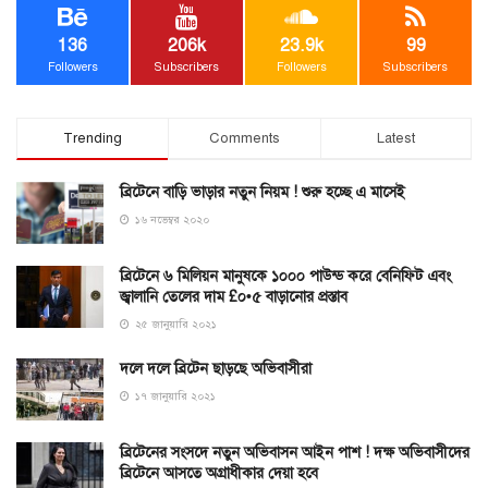
136
206k
23.9k
99
Followers
Subscribers
Followers
Subscribers
Trending
Comments
Latest
ব্রিটেনে বাড়ি ভাড়ার নতুন নিয়ম ! শুরু হচ্ছে এ মাসেই
১৬ নভেম্বর ২০২০
ব্রিটেনে ৬ মিলিয়ন মানুষকে ১০০০ পাউন্ড করে বেনিফিট এবং
জ্বালানি তেলের দাম £০•৫ বাড়ানোর প্রস্তাব
২৫ জানুয়ারি ২০২১
দলে দলে ব্রিটেন ছাড়ছে অভিবাসীরা
১৭ জানুয়ারি ২০২১
ব্রিটেনের সংসদে নতুন অভিবাসন আইন পাশ ! দক্ষ অভিবাসীদের
ব্রিটেনে আসতে অগ্রাধীকার দেয়া হবে