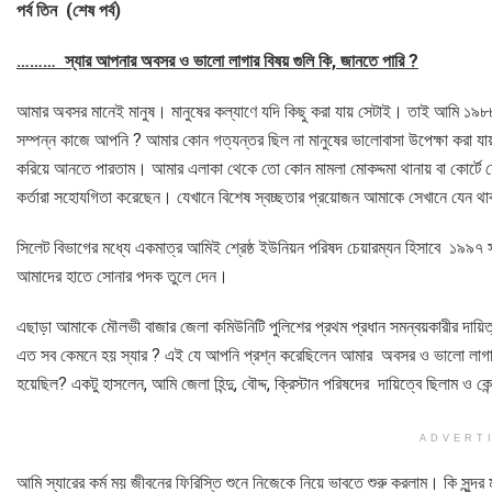
পর্ব তিন (শেষ পর্ব)
……… স্যার আপনার অবসর ও ভালো লাগার বিষয় গুলি কি, জানতে পারি
?
আমার অবসর মানেই মানুষ। মানুষের কল্যাণে যদি কিছু করা যায় সেটাই। তাই আমি ১৯৮৮
সম্পন্ন কাজে আপনি ? আমার কোন গত্যন্তর ছিল না মানুষের ভালোবাসা উপেক্ষা করা য
করিয়ে আনতে পারতাম। আমার এলাকা থেকে তো কোন মামলা মোকদ্দমা থানায় বা কোর্টে যেত 
কর্তারা সহোযগিতা করেছেন। যেখানে বিশেষ স্বচ্ছতার প্রয়োজন আমাকে সেখানে যেন 
সিলেট বিভাগের মধ্যে একমাত্র আমিই শ্রেষ্ঠ ইউনিয়ন পরিষদ চেয়ারম্যন হিসাবে ১৯৯৭ সালে র
আমাদের হাতে সোনার পদক তুলে দেন।
এছাড়া আমাকে মৌলভী বাজার জেলা কমিউনিটি পুলিশের প্রথম প্রধান সমন্বয়কারীর দায়
এত সব কেমনে হয় স্যার ? এই যে আপনি প্রশ্ন করেছিলেন আমার অবসর ও ভালো লাগা
হয়েছিল? একটু হাসলেন, আমি জেলা হিন্দু, বৌদ্দ, ক্রিস্টান পরিষদের দায়িত্বে ছিলাম ও কেন
ADVERT
আমি স্যারের কর্ম ময় জীবনের ফিরিস্তি শুনে নিজেকে নিয়ে ভাবতে শুরু করলাম। কি সুন্