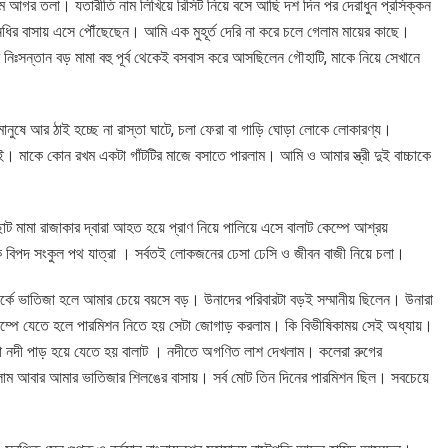
গেলাম আগর তলা। যতারীতি নাম লিখিয়ে রিসিট নিয়ে বসে আছি দশ দিন পর দেরাধুন প্রসিক্কন
নধির বাসায় এসে পৌঁছেছেন। আমি এক মুহূর্ত দেরি না করে চলে গেলাম মায়ের কাছে।
সন্তান বড় মামা বহু পূর্ব থেকেই বসবাস করে আসছিলেন গৌহাটি, মাকে নিয়ে সেখানে
নুষে আর ঠাই হচ্ছে না রাস্তা ঘাটে, চলা ফেরা বা গাড়ি ঘোড়া লোকে লোকারণ্য।
। মাকে কোন রখম একটা গাঁটটির মাজে বসাতে পারলাম। আমি ও আমার স্ত্রী দুই বাচ্চাকে
 মামা রাজাকার দ্বারা আহত হয়ে প্রাণ নিয়ে পালিয়ে এসে বালাট কেম্পে আশ্রয়
বিপদ সংকুল পথ যাত্রা । সর্বতই লোকজনের ঢেসা ঢেসি ও জীবন বাজী নিয়ে চলা।
্পর্কে ভাতিজা হলে আমার চেয়ে বয়সে বড়। উনাদের পরিবারটা বড়ই সম্মানীয় ছিলেন। উনারা
ম্পে যেতে হলে পারমিশন নিতে হয় সেটা জোগাড় করলাম। কি বিভীষিকাময় সেই অধ্যায়।
টা নদী পাড় হয়ে যেতে হয় বালাট । নদীতে অগণিত লাশ দেখলাম। কলেরা রুগের
 এলাম আবার আমার ভাতিজার শিলঙের বাসায়। সর্ব মোট তিন দিনের পারমিশন ছিল। সবচেয়ে