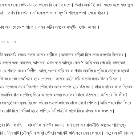
। আমার বাবাকে কেউ মানাতে পারেন নি দেশ ত্যাগে। উনার একটাই কথা মরতে হলে মরব জন্ম
 না। তখন কি তোমার নারিকেল পাতা ও সুপারি গাছের পাতা খেয়ে বাঁচবে।
র চায় জান ছেড়ে পালাতে। এমন কঠিন সময়ের সম্মুখীন হলাম আমরা।
ISEMENT
ষ্ট ব্যবসায়ি রসময় দত্ত আমার বাড়ীতে।আমাদের বাড়িটা ছিল সদর রাস্তার কিনারায়।
গলায় বলতে শুরু করলেন, আপনারা এখন বসে আছেন কেন ? আমি খবর পেয়েছি কালকেই
 ও যে গ্রামে আওয়ামিলীগ আছে ওদের বাড়ি ঘর ও গ্রাম জ্বালিয়ে পুড়িয়ে মানুষকে হত্যা
করে কেঁদে অস্তির হয়ে গেলেন। আমার দুইটা কচি বাচ্চার জন্য উনার চিন্তা।
রশময় দত্তের সাথে নিরাপদে পৌঁছাবার জন্য পাগল হয়ে উঠলেন। হায়রে মায়ের জাত নিজের
র সম্নধির বাসায় পৌছে দিয়ে আসতে রসময় দত্তের ট্রাকে উঠলাম। আমি যে কি ভীষণ
ধ্যে দুই জন যুবক ছিলেন তাদের তত্তাবদানের মাকে রেখে গেলাম।আমি পররে দিন ফিরে
োট ছিল।ঘড়িটা হাতে লাগিয়ে টর্চ লাইটটা সাথে নিয়ে যাত্রা শুরু করলাম।
পথে পরের দিন ফিরছি । সাংবাদিক মতিউর রহমান, যিনি নেপ এর রাজনীতি করতেন পথিমধ্যে
 চান্নি ঘাট (মৌল্ভী বাজার) পৌছার আগেই গুলি করে মের ফেলবে। শহরে একটা বিড়াল