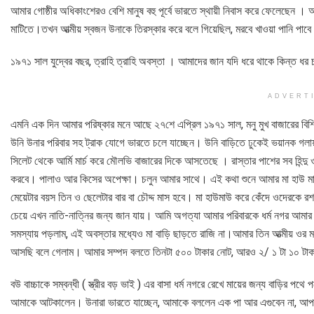
আমার গোষ্ঠীর অধিকাংশেরও বেশি মানুষ বহু পূর্বে ভারতে স্থায়ী নিবাস করে ফেলেছেন 
মাটিতে।তখন আত্মীয় স্বজন উনাকে তিরস্কার করে বলে গিয়েছিল, মরবে খাওয়া পানি পাবে
১৯৭১ সাল যুদ্বের বছর, ত্রাহি ত্রাহি অবস্তা । আমাদের জান যদি ধরে থাকে কিন্ত ধ
ADVERT
এমনি এক দিন আমার পরিষ্কার মনে আছে ২৭শে এপ্রিল ১৯৭১ সাল, মনু মুখ বাজারের বিশি
উনি উনার পরিবার সহ ট্রাক যোগে ভারতে চলে যাচ্ছেন। উনি বাড়িতে ঢুকেই ভয়ানক 
সিলেট থেকে আর্মি মার্চ করে মৌলভি বাজারের দিকে আসতেছে । রাস্তার পাশের সব হিন্দু
করবে। পালাও আর কিসের অপেক্ষা। চলুন আমার সাথে। এই কথা শুনে আমার মা হাউ মাউ 
মেয়েটার বয়স তিন ও ছেলেটার বার বা চৌদ্দ মাস হবে। মা হাউমাউ করে কেঁদে ওদেরকে 
চেয়ে এখন নাতি-নাত্নির জন্য জান যায়। আমি অগত্যা আমার পরিবারকে ধর্ম নগর আমা
সমস্যায় পড়লাম, এই অবস্তার মধ্যেও মা বাড়ি ছাড়তে রাজি না।আমার তিন আত্মীয় ওর ম
আসছি বলে গেলাম। আমার সম্পদ বলতে তিনটা ৫০০ টাকার নোট, আরও ২/ ১ টা ১০ টাকার ন
বউ বাচ্চাকে সম্বন্ধী ( স্ত্রীর বড় ভাই ) এর বাসা ধর্ম নগরে রেখে মায়ের জন্য বাড়ির 
আমাকে আটকালেন। উনারা ভারতে যাচ্ছেন, আমাকে বললেন এক পা আর এগুবেন না, আপনি