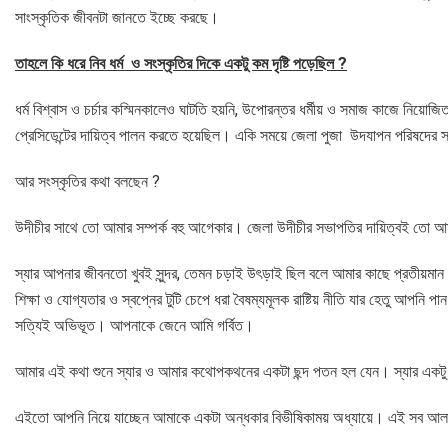
সাংস্কৃতিক জীবনটা জানতে ইচ্ছে করছে।
তাহলে কি ধরে নিব ধর্ম ও সংস্কৃতির দিকে একটু কম দৃষ্টি পড়েছিল
?
ধর্ম বিশ্বাস ও চর্চার কস্মিনকালেও ঘাটতি হয়নি, উপোরন্তর ধর্মীয় ও সমাজ কাজে নিয়োজ
প্রেসিডেন্টের দায়িত্ব পালন করতে হয়েছিল। একি সময়ে জেলা পুজা উদযাপন পরিষদের
আর সংস্কৃতির কথা বলছেন ?
উদীচীর সাথে তো আমার সম্পর্ক বহু আগেকার। জেলা উদীচীর সভাপতির দায়িত্বই তো
স্যার আপনার জীবনতো খুবই সুন্দর, তেমন চড়াই উৎড়াই ছিল বলে আমার কাছে প্রতীয়মান 
শিক্ষা ও যোগ্যতার ও স্বপ্নের টুটি চেপে ধরা বৈষম্যমূলক রাষ্টিয় নীতি যার হেতু আপন
সত্যিই অভিভূত। আপনাকে জেনে আমি গর্বিত।
আমার এই কথা শুনে স্যার ও আমার কথোপকথনের একটা ছন্দ পতন হল যেন। স্যার একট
এইতো আপনি নিয়ে যাচ্ছেন আমাকে একটা অন্ধকার বিভীষিকাময় অধ্যায়ে। এই সব আলা