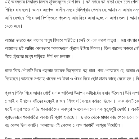
এই অবস্তায় সিদ্দান্ত নিলাম মুক্তিযুদ্বে যোগ দিব । ধর্ম নগরে বউ বাচ্চা রেখে চলে 
শিবিরে যাব বলে। আমার অপেক্ষা কালীন সময়ে টেলিগ্রাম পেলাম যে, আমার মা আমার সম্
আমি সেখানে গিয়ে মহা বিপত্তিতে পড়লাম, আর ফিরে আসা হচ্ছে না আগর তলা। আমার নিঃ
যেতে হবে।
আমারা ভারতে জয় বাংলার মানুষ হিসাবে পরিচিত।সেই যে এক করুণ যাত্রা। জয় বাংলার মা
আমাদের দুই আত্মীয় কোনভাবে আমাদেরকে ট্রেনে উঠিয়ে দিলেন। তিল ধারনের ক্ষমতা নেই
নিয়ে ট্রেনের মধ্যে দাড়িয়ে দীর্ঘ পথ চললাম।
মাকে নিয়ে গৌহাটি গিয়ে পড়লাম আরেক বিড়ম্বনায়, বড় মামা খবর পেয়েছেন যে, আমার ছোট
নিয়েছেন।আমাকে সপ্তাহ খানেক পর টাকা ও ঔষধ নিয়ে ছোট মামার কাছে যেতে হল। কি 
প্রথম শিলিং গিয়ে আমার গোষ্ঠীর এক ভাতিজা উমাপদ ভট্টাচার্যের বাসায় উঠলাম।উনি সম
৫ ভাই ও উনাদের বউদের মধ্যেই ৪ জন শিলং সচিবালয়ে কর্মরত ছিলেন। যাক বালাট কে
যতই যাত্রা পতে যাচ্ছি শরনারতিদের অবস্তা অবলোকন যেন এক মৃত্যুপুরী দেখছি। এক
প্রাদুরভাবে শরনারতিরা অকালেই প্রাণ হারাচ্ছে। দু রাত থেকে মামার কাছ থেকে চলে
বড় কেম্প ছিল বালাট। আসামের এই কেম্পে ৫ লক্ষ শরণার্থী আশ্রয় নিয়েছিল।