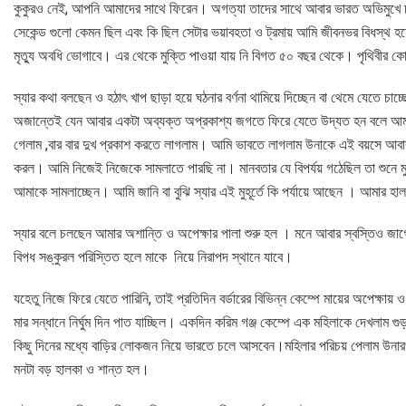
কুকুরও নেই, আপনি আমাদের সাথে ফিরেন। অগত্যা তাদের সাথে আবার ভারত অভিমুখে চল
সেকেন্ড গুলো কেমন ছিল এবং কি ছিল সেটার ভয়াবহতা ও ট্রমায় আমি জীবনভর বিধস্থ হয়
মৃত্যু অবধি ভোগাবে। এর থেকে মুক্তি পাওয়া যায় নি বিগত ৫০ বছর থেকে। পৃথিবীর কোন
স্যার কথা বলছেন ও হঠাৎ খাপ ছাড়া হয়ে ঘঠনার বর্ণনা থামিয়ে দিচ্ছেন বা থেমে যেত
অজান্তেই যেন আবার একটা অব্যক্ত অপ্রকাশ্য জগতে ফিরে যেতে উদ্যত হন বলে আমার 
গেলাম ,বার বার দুখ প্রকাশ করতে লাগলাম। আমি ভাবতে লাগলাম উনাকে এই বয়সে আবার 
করল। আমি নিজেই নিজেকে সামলাতে পারছি না। মানবতার যে বিপর্যয় গঠেছিল তা শুনে 
আমাকে সামলাচ্ছেন। আমি জানি বা বুঝি স্যার এই মুহূর্তে কি পর্যায়ে আছেন । আমার হাল
স্যার বলে চলছেন আমার অশান্তি ও অপেক্ষার পালা শুরু হল । মনে আবার স্বস্তিও জ
বিপধ সঙ্কুরল পরিস্তিত হলে মাকে নিয়ে নিরাপদ স্থানে যাবে।
যহেতু নিজে ফিরে যেতে পারিনি, তাই প্রতিদিন বর্ডারের বিভিন্ন কেম্পে মায়ের অপেক্ষায় ও
মার সন্ধানে নির্ঘুম দিন পাত যাচ্ছিল। একদিন করিম গঞ্জ কেম্পে এক মহিলাকে দেখলাম 
কিছু দিনের মধ্যে বাড়ির লোকজন নিয়ে ভারতে চলে আসবেন।মহিলার পরিচয় পেলাম উনার
মনটা বড় হালকা ও শান্ত হল।