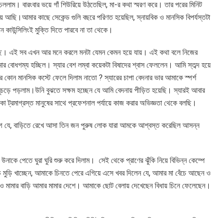
লাম। বারংবার ভয়ে গাঁ শিউরিয়ে উঠতেছিল, মা-র কথা স্মরণ করে। তার পরের মিনিট
ে আছি।আমার কাছে সেকেন্ড গুলি বছরে পরিণত হয়েছিল, স্নায়বিক ও মানসিক বিপর্যস্তটা
 কাউন্সিলিংই মুক্তি দিতে পারবে না তা থেকে।
ে চাচ্ছে। এই সব এখন আর মনে করলে মনটা যেমন কেমন হয়ে যায়। এই কথা বলে নিজের
বোধগম্য হচ্ছিল। স্যার বেশ লম্বা কয়েকটা বিষাদের শ্বাস ফেললেন। আমি স্তব্দ হয়ে
কোন মানসিক কস্টে ফেলে দিলাম নাতো ? স্যারের চাপা বেদনার ভার আমাকে স্পর্শ
মুচড়ে পড়লাম।উনি বুঝতে সক্ষম হচ্ছেন যে আমি বেদনায় পীড়িত হয়েছি। স্যারই আবার
কা ট্রমাগ্রস্ত মানুষের সাথে প্রফেশনাল পর্যায়ে কাজ করার অভিজ্ঞতা থেকে বলছি।
াগে যে, বাড়িতে রেখে আসা তিন জন পুরুষ লোক যারা আমকে আশ্বস্ত করেছিল আসন্ন
 উনাকে পেতে ঘুরা ঘুরি শুরু করে দিলাম। সেই থেকে প্রাণের ঝুঁকি নিয়ে বিভিন্ন কেম্পে
গুড় মুড়ি খাচ্ছেন, আমাকে চিনতে পেরে এগিয়ে এসে খবর দিলেন যে, আমার মা বেঁচে আছেন ও
ও মামার বাড়ি আমার মামার দেশে। আমাকে ছোট বেলায় দেখেছেন বিধায় চিনে ফেলেছেন।