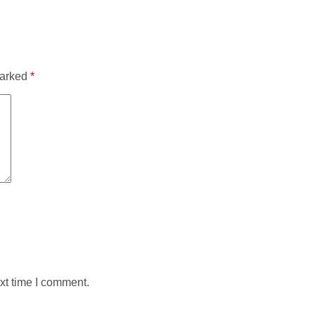
marked
*
xt time I comment.