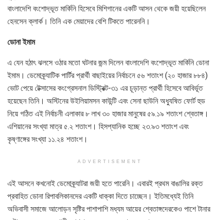
বাংলাদেশি বংশোদ্ভূত মার্কিনি হিসেবে মিশিগানের একটি আসন থেকে জয়ী হয়েছিলেন
হেনসেন ক্লার্ক। তিনি এক মেয়াদের বেশি টিকতে পারেননি।
ডোনা ইমাম
এ যেন হঠাৎ ঝলসে ওঠার মতো ঘটনার জন্ম দিলেন বাংলাদেশি বংশোদ্ভূত মার্কিনি ডোনা
ইমাম। ডেমোক্র্যাটিক পার্টির প্রার্থী বাছাইয়ের নির্বাচনে ৫৬ শতাংশ (২০ হাজার ৮৮৪)
ভোট পেয়ে টেক্সাসের কংগ্রেসনাল ডিস্ট্রিক্ট-৩১ এর চূড়ান্ত প্রার্থী হিসেবে আবির্ভূত
হয়েছেন তিনি। অস্টিনের উইলিয়ামসন কাউন্টি এবং সেনা ছাউনি অধ্যুষিত ফোর্ট হুড
নিয়ে গঠিত এই নির্বাচনী এলাকার ৮ লাখ ৩০ হাজার মানুষের ৫৯.১৯ শতাংশ শ্বেতাঙ্গ।
এশিয়ানের সংখ্যা মাত্র ৫.২ শতাংশ। হিসপ্যানিক হচ্ছে ২৩.৯৩ শতাংশ এবং
কৃষ্ণাঙ্গের সংখ্যা ১১.২৪ শতাংশ।
ADVERTISEMENT
এই আসনে কখনোই ডেমোক্র্যাটরা জয়ী হতে পারেনি। এবারই প্রথম বাঙালির রক্ত
প্রবাহিত ডোনা রিপাবলিকানদের একটি ধাক্কা দিতে চাচ্ছেন। ইতিমধ্যেই তিনি
অভিবাসী সমাজে আলোড়ন সৃষ্টির পাশাপাশি মধ্যম আয়ের শ্বেতাঙ্গদেরকেও পাশে টানার