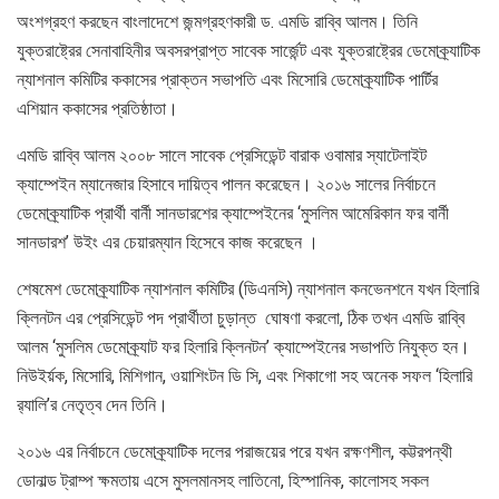
অংশগ্রহণ করছেন বাংলাদেশে জন্মগ্রহণকারী ড. এমডি রাব্বি আলম। তিনি
যুক্তরাষ্ট্রের সেনাবাহিনীর অবসরপ্রাপ্ত সাবেক সার্জেন্ট এবং যুক্তরাষ্ট্রের ডেমোক্র্যাটিক
ন্যাশনাল কমিটির ককাসের প্রাক্তন সভাপতি এবং মিসোরি ডেমোক্র্যাটিক পার্টির
এশিয়ান ককাসের প্রতিষ্ঠাতা।
এমডি রাব্বি আলম ২০০৮ সালে সাবেক প্রেসিডেন্ট বারাক ওবামার স্যাটেলাইট
ক্যাম্পেইন ম্যানেজার হিসাবে দায়িত্ব পালন করেছেন। ২০১৬ সালের নির্বাচনে
ডেমোক্র্যাটিক প্রার্থী বার্নী সানডারশের ক্যাম্পেইনের ‘মুসলিম আমেরিকান ফর বার্নী
সানডারশ’ উইং এর চেয়ারম্যান হিসেবে কাজ করেছেন ।
শেষমেশ ডেমোক্র্যাটিক ন্যাশনাল কমিটির (ডিএনসি) ন্যাশনাল কনভেনশনে যখন হিলারি
ক্লিনটন এর প্রেসিডেন্ট পদ প্রার্থীতা চুড়ান্ত ঘোষণা করলো, ঠিক তখন এমডি রাব্বি
আলম ‘মুসলিম ডেমোক্র্যাট ফর হিলারি ক্লিনটন’ ক্যাম্পেইনের সভাপতি নিযুক্ত হন।
নিউইর্য়ক, মিসোরি, মিশিগান, ওয়াশিংটন ডি সি, এবং শিকাগো সহ অনেক সফল ‘হিলারি
র‌্যালি’র নেতৃত্ব দেন তিনি।
২০১৬ এর নির্বাচনে ডেমোক্র্যাটিক দলের পরাজয়ের পরে যখন রক্ষণশীল, কট্টরপন্থী
ডোনাল্ড ট্রাম্প ক্ষমতায় এসে মুসলমানসহ লাতিনো, হিস্পানিক, কালোসহ সকল