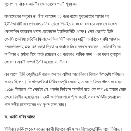
সুযোগ না থাকায় অডিটর জেনারেলের পদটি শূন্য হয়।
বাংলাদেশের সন্তান ড. নীনা আহমেদ ২১ বছর বয়সে যুক্তরাষ্ট্রে আসার পর
ইউনিভার্সিটি অব পেনসিলভেনিয়া থেকে পিএইচডি করেন রসায়নে এবং মেডিকেল
ফেলোশিপ করেছেন থমাস জেফারসন ইউনিভার্সিটি থেকে। সেই থেকেই তিনি
পেনসিলভেনিয়া স্টেটের ফিলাডেলফিয়া সিটি সংলগ্ন মাউন্ট এয়ারিতে স্বামী আহসান
নসরতউল্লাহ এবং দুই কন্যা প্রিয়া ও জয়াকে নিয়ে বসবাস করছেন। অভিবাসীদের
অধিকার ও মর্যাদা নিয়ে মাঠে রয়েছেন ৩২ বছরেরও অধিক সময়। এর ফলে তৃণমূলে
জোরদার একটি সম্পর্ক তৈরি হয়েছে ড. নীনার।
এর আগে তিনি প্রেসিডেন্ট বারাক ওবামার এশিয়া আমেরিকান বিষয়ক উপদেষ্টা পরিষদের
সদস্য ছিলেন। ফিলাডেলফিয়া সিটির ডেপুটি মেয়র হিসেবেও দায়িত্ব পালন করেছেন।
২০১৮ নির্বাচনে এই স্টেটের লে. গভর্নর নির্বাচনে অবতীর্ণ হয়ে এক লাখ ৮৪ হাজার ভোট
পেয়ে দ্বিতীয় হয়েছিলেন। সেই জনপ্রিয়তাকে পুঁজি করেই এবার অডিটর জেনারেল
পদে দলীয় মনোনয়নের পথ সুগম হলো তার।
ড. এমডি রাব্বি আলম
মিশিগান স্টেট থেকে স্বতন্ত্র প্রার্থী হিসেবে হাউস অব রিপ্রেজেন্টেটিভ পদে নির্বাচনে