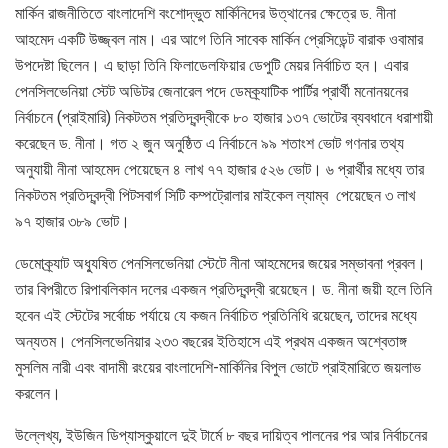
মার্কিন রাজনীতিতে বাংলাদেশি বংশোদ্ভুত মার্কিনিদের উত্থানের ক্ষেত্রে ড. নীনা
আহমেদ একটি উজ্জ্বল নাম। এর আগে তিনি সাবেক মার্কিন প্রেসিডেন্ট বারাক ওবামার
উপদেষ্টা ছিলেন। এ ছাড়া তিনি ফিলাডেলফিয়ার ডেপুটি মেয়র নির্বাচিত হন। এবার
পেনসিলভেনিয়া স্টেট অডিটর জেনারেল পদে ডেমক্র্যাটিক পার্টির প্রার্থী মনোনয়নের
নির্বাচনে (প্রাইমারি) নিকটতম প্রতিদ্বন্দ্বীকে ৮০ হাজার ১৩৭ ভোটের ব্যবধানে ধরাশায়ী
করেছেন ড. নীনা। গত ২ জুন অনুষ্ঠিত এ নির্বাচনে ৯৯ শতাংশ ভোট গণনার তথ্য
অনুযায়ী নীনা আহমেদ পেয়েছেন ৪ লাখ ৭৭ হাজার ৫২৬ ভোট। ৬ প্রার্থীর মধ্যে তার
নিকটতম প্রতিদ্বন্দ্বী পিটসবার্গ সিটি কম্পট্রোলার মাইকেল ল্যাম্ব পেয়েছেন ৩ লাখ
৯৭ হাজার ৩৮৯ ভোট।
ডেমোক্র্যাট অধ্যুষিত পেনসিলভেনিয়া স্টেটে নীনা আহমেদের জয়ের সম্ভাবনা প্রবল।
তার বিপরীতে রিপাবলিকান দলের একজন প্রতিদ্বন্দ্বী রয়েছেন। ড. নীনা জয়ী হলে তিনি
হবেন এই স্টেটের সর্বোচ্চ পর্যায়ে যে কজন নির্বাচিত প্রতিনিধি রয়েছেন, তাদের মধ্যে
অন্যতম। পেনসিলভেনিয়ার ২৩৩ বছরের ইতিহাসে এই প্রথম একজন অশ্বেতাঙ্গ
মুসলিম নারী এবং বাদামী রংয়ের বাংলাদেশি-মার্কিনির বিপুল ভোটে প্রাইমারিতে জয়লাভ
করলেন।
উল্লেখ্য, ইউজিন ডিপ্যাস্কুয়ালে দুই টার্মে ৮ বছর দায়িত্ব পালনের পর আর নির্বাচনের