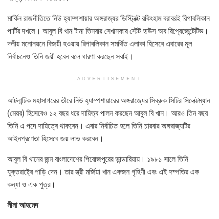
মার্কিন রাজনীতিতে নিউ হ্যাম্পশায়ার অঙ্গরাজ্যর ডিস্ট্রিক্ট রকিংহাম বরাবরই রিপাবলিকান
পার্টির দখলে। আবুল বি খান টানা তিনবার সেখানকার স্টেট হাউস অব রিপ্রেজেন্টেটিভ।
দলীয় মনোনয়নে বিজয়ী হওয়ায় রিপাবলিকান সমর্থিত এলাকা হিসেবে এবারের মূল
নির্বাচনেও তিনি জয়ী হবেন বলে ধারণা করছেন সবাই।
ADVERTISEMENT
আটলান্টিক মহাসাগরের তীরে নিউ হ্যাম্পশায়ারের অঙ্গরাজ্যের সিব্রুক সিটির সিলেক্টম্যান
(মেয়র) হিসেবেও ১২ বছর ধরে দায়িত্ব পালন করছেন আবুল বি খান। আরও তিন বছর
তিনি এ পদে দায়িত্বে থাকবেন। এবার নির্বাচিত হলে তিনি চারবার অঙ্গরাজ্যটির
আইনপ্রণেতা হিসেবে জয় লাভ করবেন।
আবুল বি খানের জন্ম বাংলাদেশের পিরোজপুরের ভান্ডারিয়ায়। ১৯৮১ সালে তিনি
যুক্তরাষ্ট্রে পাড়ি দেন। তার স্ত্রী মর্জিয়া খান একজন গৃহিণী এবং এই দম্পতির এক
কন্যা ও এক পুত্র।
নীনা আহমেদ