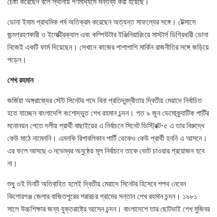
চেষ্টা করেছেন বলে স্থানীয় গণমাধ্যমে মন্তব্য করা হয়েছে।
ডোনা ইমাম প্রাথমিক পর্ব অতিক্রম করেছেন অত্যন্ত সাফল্যের সঙ্গে। টেক্সাসে
জন্মগ্রহণকারী ও ইলেক্ট্রিক্যাল এবং কম্পিউটার ইঞ্জিনিয়ারিংয়ে মাস্টার্স ডিগ্রিধারী ডোনা
নিজেই একটি ফার্ম দিয়েছেন। সেখানে কাজের পাশাপাশি মার্কিন রাজনীতির সঙ্গে জড়িয়ে
পড়েন।
শেখ রহমান
জর্জিয়া অঙ্গরাজ্যের স্টেট সিনেটর পদে বিনা প্রতিদ্বন্দ্বীতায় দ্বিতীয় মেয়াদে নির্বাচিত
হতে যাচ্ছেন বাংলাদেশি বংশোদ্ভুত শেখ রহমান চন্দন। গত ৯ জুন ডেমোক্র্যাটিক পার্টির
মনোনয়ন পেতে দলীয় প্রার্থী বাছাইয়ের এ নির্বাচনে সিনেট ডিস্ট্রিক্ট-৫ এ তার বিরুদ্ধে
কেউ মাঠে নামেননি। এমনকি রিপাবলিকান পার্টি থেকেও কেউ প্রার্থী হননি এ আসনে।
এর ফলে আসছে ৩ নভেম্বর অনুষ্ঠেয় মূল নির্বাচনে তাকে ভোট চাওয়ার প্রয়োজন হবে
না।
শুধু ওই দিনটি অতিবাহিত হলেই দ্বিতীয় মেয়াদে সিনেটর হিসেবে শপথ নেবেন
কিশোরগঞ্জ জেলার বাজিতপুরের শরারচর গ্রামের সন্তান শেখ রহমান চন্দন। ১৯৮১
সালে উচ্চশিক্ষার জন্য যুক্তরাষ্ট্রে আসেন চন্দন। বাংলাদেশে তার ছোটভাই শেখ মুজিবর