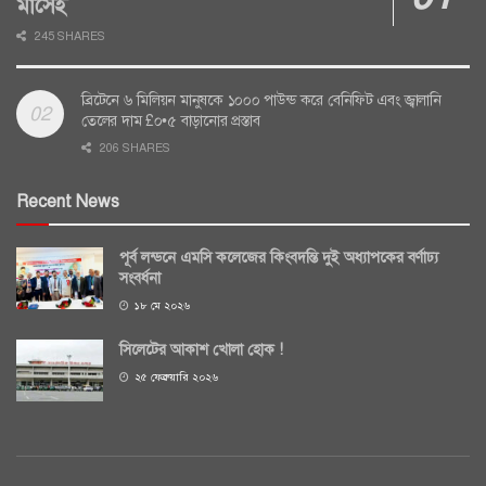
মাসেই
245 SHARES
ব্রিটেনে ৬ মিলিয়ন মানুষকে ১০০০ পাউন্ড করে বেনিফিট এবং জ্বালানি
তেলের দাম £০•৫ বাড়ানোর প্রস্তাব
206 SHARES
Recent News
পূর্ব লন্ডনে এমসি কলেজের কিংবদন্তি দুই অধ্যাপকের বর্ণাঢ্য
সংবর্ধনা
১৮ মে ২০২৬
সিলেটের আকাশ খোলা হোক !
২৫ ফেব্রুয়ারি ২০২৬