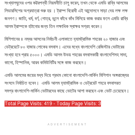
সংখ্যালঘুদের ওপর কট্টরপন্থী নিয়মনীতি চালু করেন, তখন থেকে এমডি রাব্বি আলমের
লিডারসিশের অগ্রযাত্রা শুরু হয় । ট্রাম্প বিরোধী এই আন্দোলনে সাড়া দেয় লক্ষ লক্ষ
জনগণ। জাতি, ধর্ম, বর্ণ, গোত্র, ভুলে কাঁধে কাঁধ মিলিয়ে কাজ করার ফলে এমডি রাব্বি
আলম ট্রাম্পকে হটানোর জন্য তিন লক্ষাধিক স্বাক্ষর সগ্রহ করেন।
মিশিগানের ৪ নম্বর আসনের নির্বাচনী এলাকাতে হ্যামট্রামিক শহরের ২০ হাজার এবং
ডেট্রয়েটে ৮০ হাজার লোকের বসবাস। এদের মধ্যে বাংলাদেশি রেজিস্টার ভোটারের
সংখ্যা হবে প্রায় ৫০০০। এমডি আলম উভয় শহরের বসবাসকারী বাংলাদেশিসহ সাদা,
কালো, হিস্পানিক, আরব কমিউনিটির সঙ্গে কাজ করছেন।
এমডি আলমের জয়ের মধ্য দিয়ে প্রথম কোনো বাংলাদেশি-মার্কিন মিশিগান অঙ্গরাজ্যের
সংসদে নির্বাচিত হবেন। এমডি আলম হ্যামট্রামিক ও ডেট্রয়েট শহরে বসবাসরত
সমগ্র বাংলাদেশি-মার্কিন ভোটারদের কাছে ভোটের আশা করছেন এবং ভোট চেয়েছেন।
Total Page Visits: 419 - Today Page Visits: 3
ADVERTISEMENT