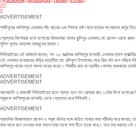
Facebook
WhatsApp
Twitter
Email
ADVERTISEMENT
গাজীপুরের কাশিমপুর এলাকায় পাঁচ বছরের এক শিশুকে ধর্ষণ করে হত্যার পর মরদেহ বালুর 
গ্রেপ্তার কিশোররা হলো যশোরের ঝিকরগাছা থানার কুন্দিপুর এলাকার মো. রাসেল ওরফে রাহ
পুলিশ সুপার মোহাম্মদ মাকছুদের রহমান।
পিবিআইয়ের এই কর্মকর্তা জানান, গত ২৯ অক্টোবর কাশিমপুর বাগবাড়ী এলাকার ক্যাপ ফ্যাক্টরির 
ওই এলাকার মনোয়ারের বাড়ির ভাড়াটিয়া মো. রফিকুল ইসলামের মেয়ে রিয়া মনি বলে পরিচয় নিশ্
কাশিমপুর থানায় হত্যা মামলা দায়ের করেন। শিশুটির বাবা-মা স্থানীয় পোশাক কারখানায় চা
ADVERTISEMENT
ADVERTISEMENT
আলোচতি এ মামলাটি পিবিআইয়ের হাতে ন্যস্ত হলে গত রোববার রাত ১০টার দিকে যশোরের ঝিকর
সবুজকে কাশিমপুরের বাগবাড়ি থেকে গ্রেপ্তার করে পিবিআই।
ADVERTISEMENT
প্রাথমিক জিজ্ঞাসাবাদে রাসেল ও সবুজ ঘটনার সঙ্গে জড়িত থাকার কথা স্বীকার করে জানায়, 
বাবা-মাকে বলে দেওয়ার কথা বললে তারা তাকে গলা টিপে হত্যা করে। পরে তার মরদেহ ওই এলাকা