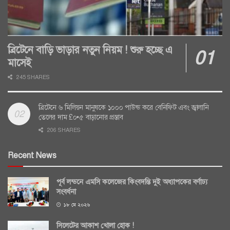
ব্রিটেনে বাড়ি ভাড়ার নতুন নিয়ম ! শুরু হচ্ছে এ
মাসেই
245 SHARES
ব্রিটেনে ৬ মিলিয়ন মানুষকে ১০০০ পাউন্ড করে বেনিফিট এবং জ্বালানি
তেলের দাম £০•৫ বাড়ানোর প্রস্তাব
206 SHARES
Recent News
পূর্ব লন্ডনে এমসি কলেজের কিংবদন্তি দুই অধ্যাপকের বর্ণাঢ্য
সংবর্ধনা
১৮ মে ২০২৬
সিলেটের আকাশ খোলা হোক !