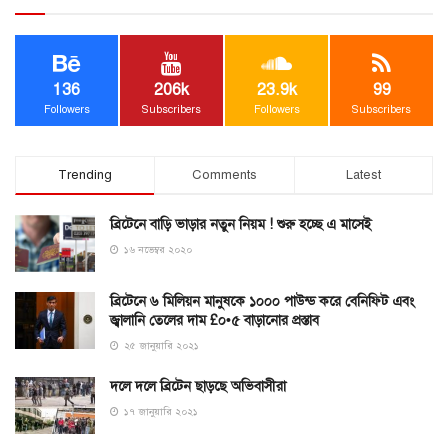
136
206k
23.9k
99
Followers
Subscribers
Followers
Subscribers
Trending
Comments
Latest
ব্রিটেনে বাড়ি ভাড়ার নতুন নিয়ম ! শুরু হচ্ছে এ মাসেই
১৬ নভেম্বর ২০২০
ব্রিটেনে ৬ মিলিয়ন মানুষকে ১০০০ পাউন্ড করে বেনিফিট এবং
জ্বালানি তেলের দাম £০•৫ বাড়ানোর প্রস্তাব
২৫ জানুয়ারি ২০২১
দলে দলে ব্রিটেন ছাড়ছে অভিবাসীরা
১৭ জানুয়ারি ২০২১