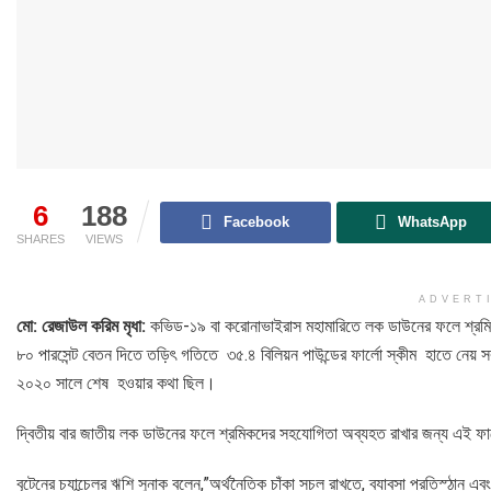
6
188
Facebook
WhatsApp
SHARES
VIEWS
ADVERT
মো: রেজাউল করিম মৃধা:
কভিড-১৯ বা করোনাভাইরাস মহামারিতে লক ডাউনের ফলে শ্রমি
৮০ পারসেন্ট বেতন দিতে তড়িৎ গতিতে ৩৫.৪ বিলিয়ন পাউন্ডের ফার্লো স্কীম হাতে নেয়
২০২০ সালে শেষ হওয়ার কথা ছিল।
দ্বিতীয় বার জাতীয় লক ডাউনের ফলে শ্রমিকদের সহযোগিতা অব্যহত রাখার জন্য এই ফার্ল
বৃটেনের চ্যান্চেলর ঋশি সুনাক বলেন,”অর্থনৈতিক চাঁকা সচল রাখতে, ব্যাবসা প্রতিস্ঠান