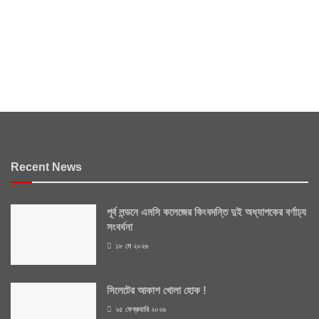
Recent News
পূর্ব লন্ডনে এমসি কলেজের কিংবদন্তি দুই অধ্যাপকের বর্ণাঢ্য
সংবর্ধনা
১৮ মে ২০২৬
সিলেটের আকাশ খোলা হোক !
২৫ ফেব্রুয়ারি ২০২৬