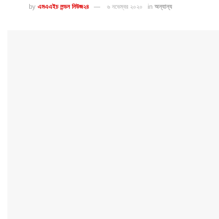
by
এমএএইচ লন্ডন নিউজ২৪
৬ নভেম্বর ২০২০
in
অন্যান্য