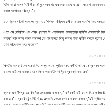
তিনি আরো বলেন “এই শীত মৌসুমে করোনার ভয়াবহতা বেড়ে যাচ্ছে। করোনা মোকাবেলায় 
করাও সরকারের দায়িত্ব ,”।
তবে প্রথম ফার্লো স্কীমের প্রায় ৩.৫ বিলিয়ন পাউন্ডের দুর্নীতি হয়েছে বলে নিস্চিত
এইচ এম রেভিনিউ এবং এইচ এম আর সি একাউনট্স এডভাইজার কমিটির সেক্রেটারী জিম হা
সহযোগিতার জন্য দ্রুত পদক্ষেপ নেওয়ার কারনে কিছু অসাধু মানুষ দূর্নীতি করতে সুয
যৌথ ভাবে কাজ করে যাচ্ছেন”।
ADVERT
দ্বিতীয় লক ডাউনের সহযোগিতা জন্য ফার্লো স্কীমে যাতে দুর্নীতি না হয় সে ব্যাপারে সরক
তাদের আইনের আওতায় এনে বিচার করে কঠিন শাস্তির ব্যাবস্থা করা হবে,”।
ADVERT
ব্যাংক অফ ইংল্যান্ডের সিনিয়র ম্যানেজার বলেছেন, “ যদি কেউ এই ফার্লো নিয়ে জালি
করা হবে”। ব্যাংকিং ইন্ডাস্টি ট্রেড এসোসিয়েশনের স্পোর পারসন বলেছেন,”এই স্কীম 
করবে। সেখানে দূর্নীতির জায়গা নেই”।আর যারা দূর্নীতি করবেন, তাদের জন্য রয়েছে কঠিন 