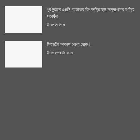
পূর্ব লন্ডনে এমসি কলেজের কিংবদন্তি দুই অধ্যাপকের বর্ণাঢ্য
সংবর্ধনা
১৮ মে ২০২৬
সিলেটের আকাশ খোলা হোক !
২৫ ফেব্রুয়ারি ২০২৬