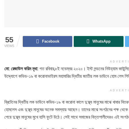
55
Facebook
WhatsApp
VIEWS
ADVERT
মো: রেজাউল করিম মৃধা:
গত রবিবার,৮ই নভেম্বর ২০২০। ইস্ট লন্ডনের নিউহ্যাম কাউন্সিলের
উদ্দ্যোগে কভিড-১৯ বা করোনাভাইরস মহামারির দ্বিতীয় জাতীয় লক ডাউনে হোম লেস পিউপিল
ADVERT
ব্রিটেনের দ্বিতীয় লক ডাউনে কভিড-১৯ বা করোনা কালে দু:স্থ্য মানুষের মাঝে খাবা
হোমলেস এবং দু:স্থ্য মানুষের অনেক সমস্যায় আছেন। তাদের মাঝে সংগঠনের পক্ষ থেকে খাদ
পেয়ে দু:স্থ্য মানুষের মুখে হাসি ফুটে উঠে। সেই সাথে সমাজের বিত্তশালীদেরও এই স