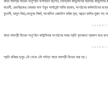
খাদ্য সামগ্রী বিতরন অনুস্ঠান উপস্থিত ছিলেন, নিউহ্যাম কাউন্সিলের স্থানীয় কাউন্সিল
করেশী, রেডব্রিজের মেম্বার অফ ইয়ুথ পার্লামেন্ট লাবিব রহমান, সংগঠনের কর্মকর্তাদের মধ্
কুরেশী, আবুল মিয়া,মেহফুজ মির্জা, সাংবাদিক রেজাউল করিম মৃধা, আব্দুল কাদির মুরাদ 
ADVERT
খাদ্য সামগ্রী বিতরন অনুস্ঠান কাউন্সিলরা সংগঠনের সবার প্রতি কৃতজ্ঞতা প্রকাশ করে 
ADVERT
প্রতি রবিবার দুপুর ২টা থেকে ৩টা পর্যন্ত খাদ্য সামগ্রী বিতরন করা হয়।