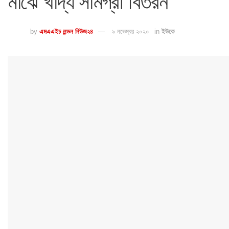
মাঝে খাদ্য সামগ্রী বিতরন
by
এমএএইচ লন্ডন নিউজ২৪
৯ নভেম্বর ২০২০
in
ইউকে