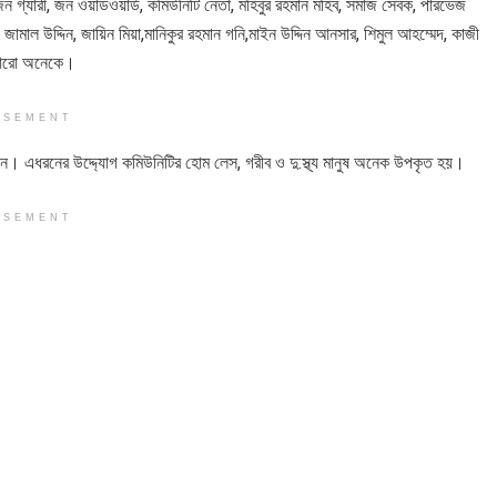
র জন গ্যারী, জন ওয়াডওয়ার্ড, কমিউনিটি নেতা, মহিবুর রহমান মহিব, সমাজ সেবক, পারভেজ
যে জামাল উদ্দিন, জায়িন মিয়া,মানিকুর রহমান গনি,মাইন উদ্দিন আনসার, শিমুল আহম্মেদ, কাজী
সহ আরো অনেকে।
ISEMENT
বলেন। এধরনের উদ্দ্যোগ কমিউনিটির হোম লেস, গরীব ও দু:স্থ্য মানুষ অনেক উপকৃত হয়।
ISEMENT