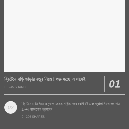
ব্রিটেনে বাড়ি ভাড়ার নতুন নিয়ম ! শুরু হচ্ছে এ মাসেই
245 SHARES
ব্রিটেনে ৬ মিলিয়ন মানুষকে ১০০০ পাউন্ড করে বেনিফিট এবং জ্বালানি তেলের দাম
£০•৫ বাড়ানোর প্রস্তাব
206 SHARES