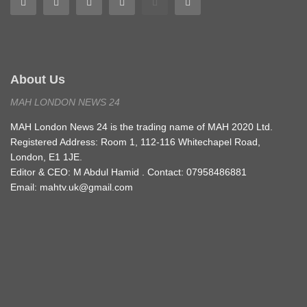
About Us
MAH LONDON NEWS 24
MAH London News 24 is the trading name of MAH 2020 Ltd.
Registered Address: Room 1, 112-116 Whitechapel Road,
London, E1 1JE.
Editor & CEO: M Abdul Hamid . Contact: 07958486881
Email: mahtv.uk@gmail.com