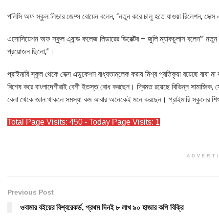
পলিসি অফ স্কুল লিডার জেম্স বোয়েন বলেন, “নতুন করে চালু হতে যাওয়া রিলেশন, সেক্স 
এসোসিয়েশন অফ স্কুল এ্যান্ড কলেজ লিডারের ডিরেক্টর – জুলি ম্যাকচুলাস বলেন’” নতুন
প্রয়োজন ছিলো,”।
প্রাইমারি স্কুল থেকে সেক্স এডুকেশন বাধ্যতামূলেক করায় মিশ্র প্রতিকৃয়া রয়েছে বাবা
বিশেষ করে বাংলাদেশীরাই বেশী ইতস্ত বোধ করছেন। দ্বিমত রয়েছে বিভিন্ন সামাজিক
বেলা থেকে জ্ঞান থাকলে সমস্যা কম আবার অনেকেই মনে করছেন। প্রাইমারি স্কুলের শিশু বা শ
Total Page Visits: 450 - Today Page Visits: 1
ADVERT
Previous Post
ওবামার বইয়ের বিশ্বরেকর্ড, প্রথম দিনই ৮ লাখ ৯০ হাজার কপি বিক্রি