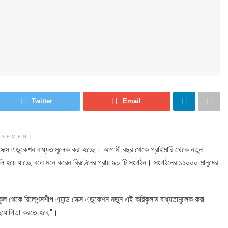
Twitter
Email
ISEMENT
 সেক্স এডুকেশন বাধ্যতামূলেক করা হচ্ছে। আগামী বছর থেকে প্রাইমারি থেকে নতুন
আরলি হয়ে যাচ্ছে বলে মনে করেন ব্রিটেনের প্রায় ৯০ টি সংগঠন। সংগঠনের ১১০০০ মানুষের
কুল থেকে রিলেশন্সশীপ এ্যান্ড সেক্স এডুকেশন নতুন এই করিকুলাম বাধ্যতামূলেক করা
সহযোগিতা করতে হবে,”।