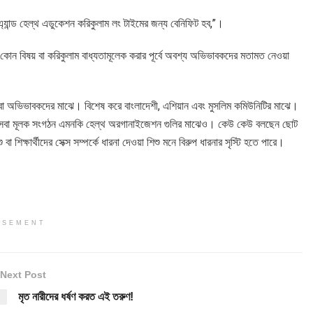
এ্যান্ড হেল্থ এডুকেশন করিকুলাম লং টাইমের জন্য বেনিফিট হব,”।
 কোন বিষয় বা করিকুলাম বাধ্যতামূলেক করার পূর্বে অবশ্য অভিভাবকদের মতামত নেওয়া
 মা বা অভিভাবকদের মাঝে। বিশেষ করে বাংলাদেশী, এশিয়ান এবং মুসলিম কমিউনিটির মাঝে।
, সেবা মূলক সংগঠন এমনকি হেল্থ অরগানাইজেশন গুলির মাঝেও। কেউ কেউ বলছেন ছোট
িক্ষার্থীদের সেক্স সম্পর্কে ধারনা দেওয়া শিশু মনে বিরুপ ধারনার সৃস্টি হতে পারে।
ISEMENT
Next Post
মৃত নারীদের ধর্ষণ করত এই তরুণ!