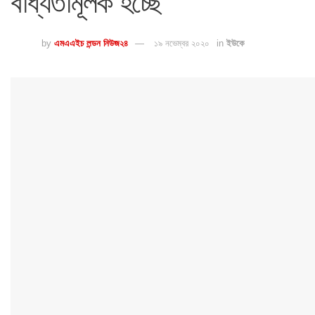
বাধ্যতামূলক হচ্ছে
by
এমএএইচ লন্ডন নিউজ২৪
১৯ নভেম্বর ২০২০
in
ইউকে