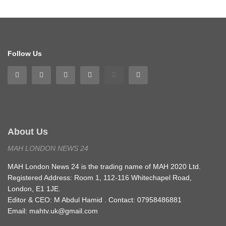
Follow Us
About Us
MAH LONDON NEWS 24
MAH London News 24 is the trading name of MAH 2020 Ltd.
Registered Address: Room 1, 112-116 Whitechapel Road,
London, E1 1JE.
Editor & CEO: M Abdul Hamid . Contact: 07958486881
Email: mahtv.uk@gmail.com