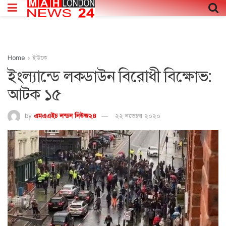
Home
ইউকে
ইংল্যান্ডে লকডাউন বিরোধী বিক্ষোভ:
আটক ১৫
by
এমএএইচ লন্ডন নিউজ২৪
২২ নভেম্বর ২০২০