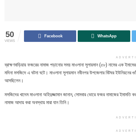
50
Facebook
WhatsApp
VIEWS
ADVERT
ব্রাহ্মণবাড়িয়ায় ফজরের নামাজ পড়ানোর সময় মাওলানা সুলায়মান (৫৮) নামের এক ইমা
মদিনা মসজিদে এ ঘটনা ঘটে। মাওলানা সুলায়মান নবীনগর উপজেলার বিটঘর ইউনিয়নের গুটিগ্
আসছিলেন।
মসজিদের খাদেম মাওলানা অহিদুজ্জামান জানান, সোমবার ভোরে ফজর নামাজের ইমামতি করার
নামাজ আদায় করা অবস্থায় মারা যান তিনি।
ADVERT
ADVERT