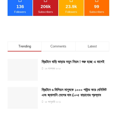
136
206k
23.9k
99
Followers
Subscribers
Followers
Subscribers
Trending
Comments
Latest
ব্রিটেনে বাড়ি ভাড়ার নতুন নিয়ম ! শুরু হচ্ছে এ মাসেই
১৬ নভেম্বর ২০২০
ব্রিটেনে ৬ মিলিয়ন মানুষকে ১০০০ পাউন্ড করে বেনিফিট
এবং জ্বালানি তেলের দাম £০•৫ বাড়ানোর প্রস্তাব
২৫ জানুয়ারি ২০২১