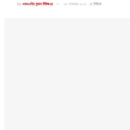
by
এমএএইচ লন্ডন নিউজ২৪
২৩ নভেম্বর ২০২০
in
ইউকে