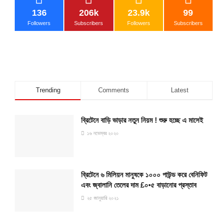
136
206k
23.9k
99
Followers
Subscribers
Followers
Subscribers
Trending
Comments
Latest
ব্রিটেনে বাড়ি ভাড়ার নতুন নিয়ম ! শুরু হচ্ছে এ মাসেই
১৬ নভেম্বর ২০২০
ব্রিটেনে ৬ মিলিয়ন মানুষকে ১০০০ পাউন্ড করে বেনিফিট
এবং জ্বালানি তেলের দাম £০•৫ বাড়ানোর প্রস্তাব
২৫ জানুয়ারি ২০২১