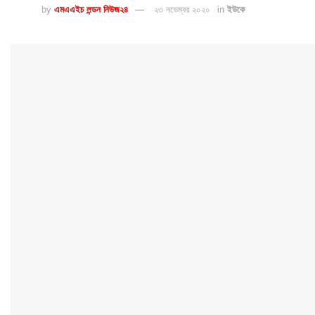
by
এমএএইচ লন্ডন নিউজ২৪
২৩ নভেম্বর ২০২০
in
ইউকে