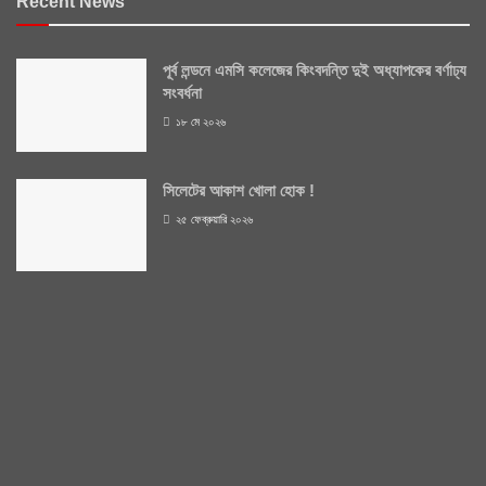
Recent News
পূর্ব লন্ডনে এমসি কলেজের কিংবদন্তি দুই অধ্যাপকের বর্ণাঢ্য
সংবর্ধনা
১৮ মে ২০২৬
সিলেটের আকাশ খোলা হোক !
২৫ ফেব্রুয়ারি ২০২৬