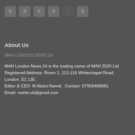
About Us
MAH LONDON NEWS 24
MAH London News 24 is the trading name of MAH 2020 Ltd.
Registered Address: Room 1, 112-116 Whitechapel Road,
London, E1 1JE.
Editor & CEO: M Abdul Hamid . Contact: 07958486881
Email: mahtv.uk@gmail.com