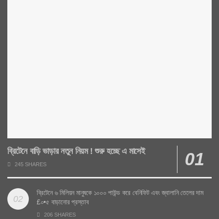
ব্রিটেনে বাড়ি ভাড়ার নতুন নিয়ম ! শুরু হচ্ছে এ মাসেই
245 SHARES
ব্রিটেনে ৬ মিলিয়ন মানুষকে ১০০০ পাউন্ড করে বেনিফিট এবং জ্বালানি তেলের দাম
£০•৫ বাড়ানোর প্রস্তাব
206 SHARES