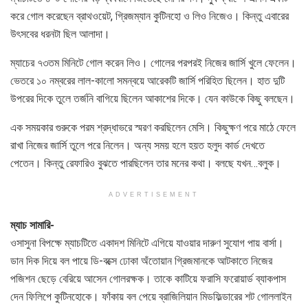
করে গোল করেছেন ব্রাথওয়েট, গ্রিজম্যান কুটিনহো ও লিও নিজেও। কিন্তু এবারের
উৎসবের ধরনটা ছিল আলাদা।
ম্যাচের ৭৩তম মিনিটে গোল করেন লিও। গোলের পরপরই নিজের জার্সি খুলে ফেলেন।
ভেতরে ১০ নম্বরের লাল-কালো সমন্বয়ে আরেকটি জার্সি পরিহিত ছিলেন। হাত দুটি
উপরের দিকে তুলে তর্জনি বাগিয়ে ছিলেন আকাশের দিকে। যেন কাউকে কিছু বলছেন।
এক সময়কার গুরুকে পরম শ্রদ্ধাভরে স্মরণ করছিলেন মেসি। কিছুক্ষণ পরে মাঠে ফেলে
রাখা নিজের জার্সি তুলে পরে নিলেন। অন্য সময় হলে হয়ত হলুদ কার্ড দেখতে
পেতেন। কিন্তু রেফারিও বুঝতে পারছিলেন তার মনের কথা। বলছে যখন…বলুক।
ADVERTISEMENT
ম্যাচ সামারি-
ওসাসুনা বিপক্ষে ম্যাচটিতে একাদশ মিনিটে এগিয়ে যাওয়ার দারুণ সুযোগ পায় বার্সা।
ডান দিক দিয়ে বল পায়ে ডি-বক্সে ঢোকা অঁতোয়ান গ্রিজমানকে আটকাতে নিজের
পজিশন ছেড়ে বেরিয়ে আসেন গোলরক্ষক। তাকে কাটিয়ে ফরাসি ফরোয়ার্ড ব্যাকপাস
দেন ফিলিপে কুটিনহোকে। ফাঁকায় বল পেয়ে ব্রাজিলিয়ান মিডফিল্ডারের শট গোললাইন