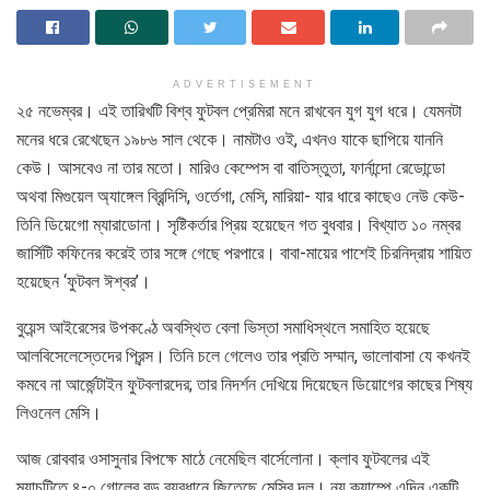
ADVERTISEMENT
২৫ নভেম্বর। এই তারিখটি বিশ্ব ফুটবল প্রেমিরা মনে রাখবেন যুগ যুগ ধরে। যেমনটা
মনের ধরে রেখেছেন ১৯৮৬ সাল থেকে। নামটাও ওই, এখনও যাকে ছাপিয়ে যাননি
কেউ। আসবেও না তার মতো। মারিও কেম্পেস বা বাতিস্তুতা, ফার্নান্দো রেডোন্ডো
অথবা মিগুয়েল অ্যাঙ্গেল ব্রিন্দিসি, ওর্তেগা, মেসি, মারিয়া- যার ধারে কাছেও নেউ কেউ-
তিনি ডিয়েগো ম্যারাডোনা। সৃষ্টিকর্তার প্রিয় হয়েছেন গত বুধবার। বিখ্যাত ১০ নম্বর
জার্সিটি কফিনের করেই তার সঙ্গে গেছে পরপারে। বাবা-মায়ের পাশেই চিরনিদ্রায় শায়িত
হয়েছেন ‘ফুটবল ঈশ্বর’।
বুয়েন্স আইরেসের উপকণ্ঠে অবস্থিত বেলা ভিস্তা সমাধিস্থলে সমাহিত হয়েছে
আলবিসেলেস্তেদের প্রিন্স। তিনি চলে গেলেও তার প্রতি সম্মান, ভালোবাসা যে কখনই
কমবে না আর্জেন্টাইন ফুটবলারদের; তার নিদর্শন দেখিয়ে দিয়েছেন ডিয়োগের কাছের শিষ্য
লিওনেল মেসি।
আজ রোববার ওসাসুনার বিপক্ষে মাঠে নেমেছিল বার্সেলোনা। ক্লাব ফুটবলের এই
ম্যাচটিতে ৪-০ গোলের বড় ব্যবধানে জিতেছে মেসির দল। ন্যু ক্যাম্পে এদিন একটি