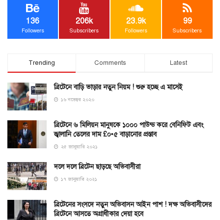
136
206k
23.9k
99
Followers
Subscribers
Followers
Subscribers
Trending
Comments
Latest
ব্রিটেনে বাড়ি ভাড়ার নতুন নিয়ম ! শুরু হচ্ছে এ মাসেই
১৬ নভেম্বর ২০২০
ব্রিটেনে ৬ মিলিয়ন মানুষকে ১০০০ পাউন্ড করে বেনিফিট এবং
জ্বালানি তেলের দাম £০•৫ বাড়ানোর প্রস্তাব
২৫ জানুয়ারি ২০২১
দলে দলে ব্রিটেন ছাড়ছে অভিবাসীরা
১৭ জানুয়ারি ২০২১
ব্রিটেনের সংসদে নতুন অভিবাসন আইন পাশ ! দক্ষ অভিবাসীদের
ব্রিটেনে আসতে অগ্রাধীকার দেয়া হবে