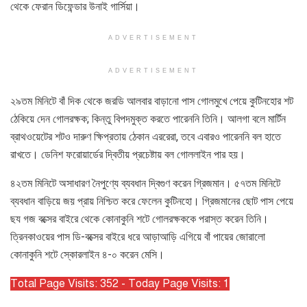
থেকে ফেরান ডিফেন্ডার উনাই গার্সিয়া।
ADVERTISEMENT
ADVERTISEMENT
২৯তম মিনিটে বাঁ দিক থেকে জরডি আলবার বাড়ানো পাস গোলমুখে পেয়ে কুটিনহোর শট
ঠেকিয়ে দেন গোলরক্ষক; কিন্তু বিপদমুক্ত করতে পারেননি তিনি। আলগা বলে মার্টিন
ব্রাথওয়েটের শটও দারুণ ক্ষিপ্রতায় ঠেকান এররেরা, তবে এবারও পারেননি বল হাতে
রাখতে। ডেনিশ ফরোয়ার্ডের দ্বিতীয় প্রচেষ্টায় বল গোললাইন পার হয়।
৪২তম মিনিটে অসাধারণ নৈপুণ্যে ব্যবধান দ্বিগুণ করেন গ্রিজমান। ৫৭তম মিনিটে
ব্যবধান বাড়িয়ে জয় প্রায় নিশ্চিত করে ফেলেন কুটিনহো। গ্রিজমানের ছোট পাস পেয়ে
ছয গজ বক্সের বাইরে থেকে কোনাকুনি শটে গোলরক্ষককে পরাস্ত করেন তিনি।
ত্রিনকাওয়ের পাস ডি-বক্সের বাইরে ধরে আড়াআড়ি এগিয়ে বাঁ পায়ের জোরালো
কোনাকুনি শটে স্কোরলাইন ৪-০ করেন মেসি।
Total Page Visits: 352 - Today Page Visits: 1