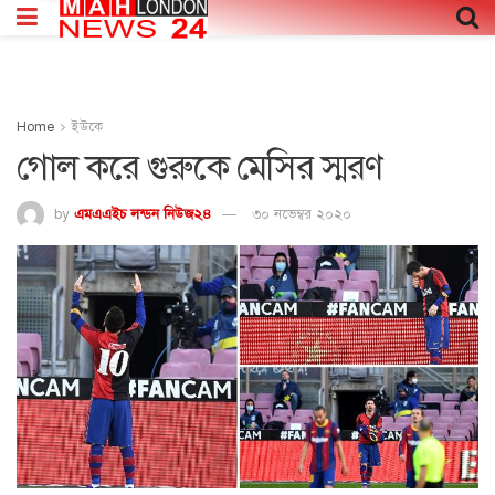
Home
ইউকে
গোল করে গুরুকে মেসির স্মরণ
by
এমএএইচ লন্ডন নিউজ২৪
৩০ নভেম্বর ২০২০