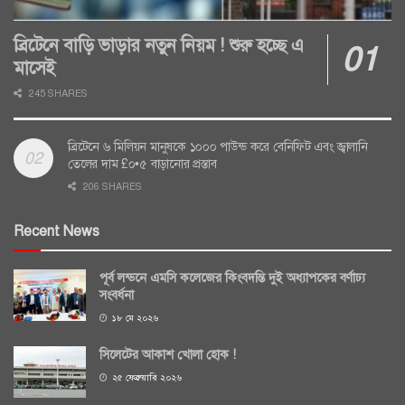
ব্রিটেনে বাড়ি ভাড়ার নতুন নিয়ম ! শুরু হচ্ছে এ
মাসেই
245 SHARES
ব্রিটেনে ৬ মিলিয়ন মানুষকে ১০০০ পাউন্ড করে বেনিফিট এবং জ্বালানি
তেলের দাম £০•৫ বাড়ানোর প্রস্তাব
206 SHARES
Recent News
পূর্ব লন্ডনে এমসি কলেজের কিংবদন্তি দুই অধ্যাপকের বর্ণাঢ্য
সংবর্ধনা
১৮ মে ২০২৬
সিলেটের আকাশ খোলা হোক !
২৫ ফেব্রুয়ারি ২০২৬