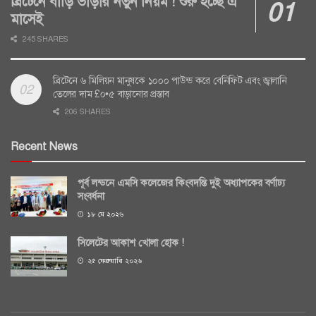
ব্রিটেনে বাড়ি ভাড়ার নতুন নিয়ম ! শুরু হচ্ছে এ
মাসেই
245 SHARES
ব্রিটেনে ৬ মিলিয়ন মানুষকে ১০০০ পাউন্ড করে বেনিফিট এবং জ্বালানি
তেলের দাম £০•৫ বাড়ানোর প্রস্তাব
206 SHARES
Recent News
পূর্ব লন্ডনে এমসি কলেজের কিংবদন্তি দুই অধ্যাপকের বর্ণাঢ্য
সংবর্ধনা
১৮ মে ২০২৬
সিলেটের আকাশ খোলা হোক !
২৫ ফেব্রুয়ারি ২০২৬