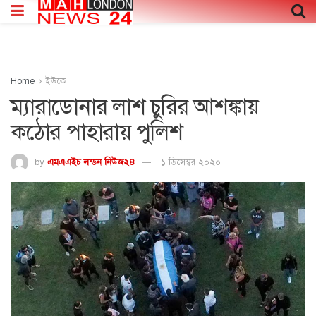
Home
ইউকে
ম্যারাডোনার লাশ চুরির আশঙ্কায়
কঠোর পাহারায় পুলিশ
by
এমএএইচ লন্ডন নিউজ২৪
১ ডিসেম্বর ২০২০