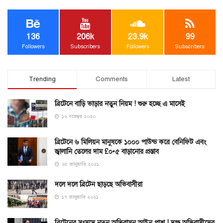
136
206k
23.9k
99
Followers
Subscribers
Followers
Subscribers
Trending
Comments
Latest
ব্রিটেনে বাড়ি ভাড়ার নতুন নিয়ম ! শুরু হচ্ছে এ মাসেই
১৬ নভেম্বর ২০২০
ব্রিটেনে ৬ মিলিয়ন মানুষকে ১০০০ পাউন্ড করে বেনিফিট এবং
জ্বালানি তেলের দাম £০•৫ বাড়ানোর প্রস্তাব
২৫ জানুয়ারি ২০২১
দলে দলে ব্রিটেন ছাড়ছে অভিবাসীরা
১৭ জানুয়ারি ২০২১
ব্রিটেনের সংসদে নতুন অভিবাসন আইন পাশ ! দক্ষ অভিবাসীদের