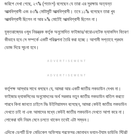
জরিপে দেখা গেছে, ২৭% (শতাংশ) বলেছেন যে তারা এর সুরক্ষায় অত্যন্ত
আত্মবিশ্বাসী এবং ৪৩% মোটামুটি আত্মবিশ্বাসী। তবে ১১% বলেছেন তারা খুব
আত্মবিশ্বাসী ছিলেন না আর ৯% মোটেই আত্মবিশ্বাসী ছিলেন না।
যুক্তরাজ্যের ওষুধ নিয়ন্ত্রক কর্তৃক অনুমোদিত ফাইজার/বায়োএনটেক ভ্যাকসিন বিতরণ
কীভাবে হবে সে সম্পর্কে একটি পরিকল্পনা তৈরি করা হচ্ছে। আগামী সপ্তাহে প্রথম
ডোজ দিয়ে সূচনা হবে।
ADVERTISEMENT
ADVERTISEMENT
কর্তৃপক্ষ আস্থার সাথে বলছেন যে, আমরা আর একটি জাতীয় লকডাউন দেখব না।
ফাইজার ভ্যাকসিনের অনুমোদনের অর্থ সরকার নতুন জাতীয় লকডাউন বাতিল করতে
পারবে কিনা জানতে চাইলে মিঃ উইলিয়ামসন বলেছেন, আমরা কেউই জাতীয় লকডাউন
দেখতে চাই না এবং আমাদের মধ্যে কেউই জাতীয় লকডাউন দেখতে আশা করে না।
লোকেরা যদি নিয়ম মেনে চলতে থাকেন তবেই এটা সম্ভব।
এদিকে ডেপুটি চিফ মেডিকেল অফিসার প্রফেসর জোনাথন ভ্যান-ট্যাম ডাউনিং স্ট্রিট