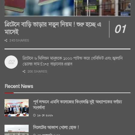
ব্রিটেনে বাড়ি ভাড়ার নতুন নিয়ম ! শুরু হচ্ছে এ
মাসেই
245 SHARES
ব্রিটেনে ৬ মিলিয়ন মানুষকে ১০০০ পাউন্ড করে বেনিফিট এবং জ্বালানি
তেলের দাম £০•৫ বাড়ানোর প্রস্তাব
206 SHARES
Recent News
পূর্ব লন্ডনে এমসি কলেজের কিংবদন্তি দুই অধ্যাপকের বর্ণাঢ্য
সংবর্ধনা
১৮ মে ২০২৬
সিলেটের আকাশ খোলা হোক !