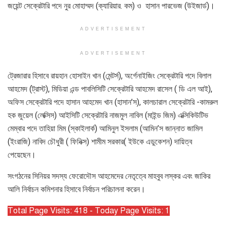
জয়েন্ট সেক্রেটারি পদে নুর মোহাম্মদ (ক্যারিয়ার. কম) ও হাসান পারভেজ (উইজার্ড)।
ADVERTISEMENT
ADVERTISEMENT
ট্রেজারার হিসাবে রায়হান হোসাইন খান (মেন্টর্স), অর্গেনাইজিং সেক্রেটারি পদে বিলাল
আহমেদ (ট্রাস্ট), মিডিয়া এন্ড পাবলিসিটি সেক্রেটারি আহমেদ রাসেল ( ডি এল আই),
অফিস সেক্রেটারি পদে হাসান আহমেদ খান (হাসান’স), কালচারাল সেক্রেটারি -কামরুল
হক জুয়েল (লেক্সিস) আইসিটি সেক্রেটারি নাজমুল নাবিল (মাইন্ড জিম) এক্সিকিউটিভ
মেম্বার পদে তাহিয়া মিম (স্কাইলার্ক) আমিনুল ইসলাম (আমিন’স জান্নাত জামিল
(ইংরাজি) নাবিদ চৌধুরী ( ফিনিক্স) শামীম সরকার( ইউকে এডুকেশন) দায়িত্ব
পেয়েছেন।
সংগঠনের সিনিয়র সদস্য ফেরোদৌস আহমেদের নেতৃত্বে মাহবুব লস্কর এবং জাকির
আলি নির্বাচন কমিশনার হিসাবে নির্বাচন পরিচালনা করেন।
Total Page Visits: 418 - Today Page Visits: 1