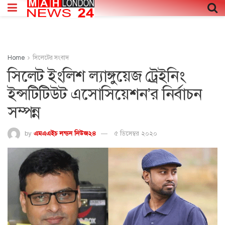
Home
সিলেটের সংবাদ
সিলেট ইংলিশ ল্যাঙ্গুয়েজ ট্রেইনিং
ইন্সটিটিউট এসোসিয়েশন’র নির্বাচন
সম্পন্ন
by
এমএএইচ লন্ডন নিউজ২৪
৫ ডিসেম্বর ২০২০