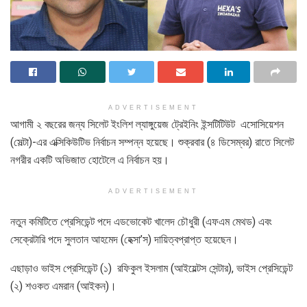
ADVERTISEMENT
আগামী ২ বছরের জন্য সিলেট ইংলিশ ল্যাঙ্গুয়েজ ট্রেইনিং ইন্সটিটিউট এসোসিয়েশন
(সেল্টা)-এর এক্সিকিউটিভ নির্বাচন সম্পন্ন হয়েছে। শুক্রবার (৪ ডিসেম্বর) রাতে সিলেট
নগরীর একটি অভিজাত হোটেলে এ নির্বাচন হয়।
ADVERTISEMENT
নতুন কমিটিতে প্রেসিডেন্ট পদে এডভোকেট খালেদ চৌধুরী (এফএম মেথড) এবং
সেক্রেটারি পদে সুলতান আহমেদ (হেক্সা’স) দায়িত্বপ্রাপ্ত হয়েছেন।
এছাড়াও ভাইস প্রেসিডেন্ট (১) রফিকুল ইসলাম (আইয়েল্টস সেন্টার), ভাইস প্রেসিডেন্ট
(২) শওকত এমরান (আইকন)।