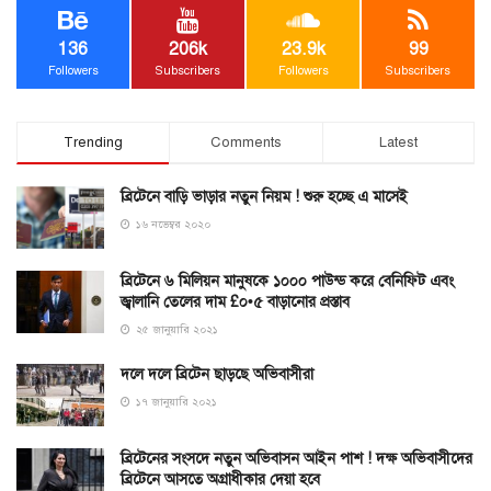
136
206k
23.9k
99
Followers
Subscribers
Followers
Subscribers
Trending
Comments
Latest
ব্রিটেনে বাড়ি ভাড়ার নতুন নিয়ম ! শুরু হচ্ছে এ মাসেই
১৬ নভেম্বর ২০২০
ব্রিটেনে ৬ মিলিয়ন মানুষকে ১০০০ পাউন্ড করে বেনিফিট এবং
জ্বালানি তেলের দাম £০•৫ বাড়ানোর প্রস্তাব
২৫ জানুয়ারি ২০২১
দলে দলে ব্রিটেন ছাড়ছে অভিবাসীরা
১৭ জানুয়ারি ২০২১
ব্রিটেনের সংসদে নতুন অভিবাসন আইন পাশ ! দক্ষ অভিবাসীদের
ব্রিটেনে আসতে অগ্রাধীকার দেয়া হবে