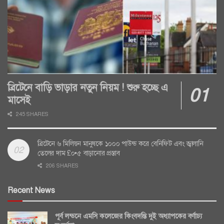
ব্রিটেনে বাড়ি ভাড়ার নতুন নিয়ম ! শুরু হচ্ছে এ
মাসেই
245 SHARES
ব্রিটেনে ৬ মিলিয়ন মানুষকে ১০০০ পাউন্ড করে বেনিফিট এবং জ্বালানি
তেলের দাম £০•৫ বাড়ানোর প্রস্তাব
206 SHARES
Recent News
পূর্ব লন্ডনে এমসি কলেজের কিংবদন্তি দুই অধ্যাপকের বর্ণাঢ্য