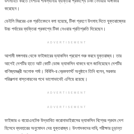
উৎসাহিত করতে দেশটির শীর্ষস্থানীয় ব্যক্তিরা প্রকাশ্যে টিকা নেওয়ার অঙ্গীকার
করেছেন।
ডেইলি মিররের এক প্রতিবেদনে বলা হয়েছে, টিকা গ্রহণে উৎসাহ দিতে যুক্তরাজ্যের
উচ্চ পর্যায়ের ব্যক্তিরা প্রকাশ্যে টিকা নেওয়ার প্রতিশ্রুতি দিয়েছেন।
ADVERTISEMENT
আগামী মঙ্গলবার থেকে ফাইজারের ভ্যাকসিন প্রয়োগ শুরু করবে যুক্তরাজ্য। তার
আগেই দেশটির হাতে আট কোটি ডোজ ভ্যাকসিন থাকবে বলে জানিয়েছেন দেশটির
বাণিজ্যমন্ত্রী অলোক শর্মা। বিবিসি-র ব্রেকফার্স্ট অনুষ্ঠানে তিনি বলেন, সরকার
পরিকল্পনা বাস্তবায়নের পথে ভালোভাবেই এগিয়ে রয়েছে।
ADVERTISEMENT
ADVERTISEMENT
ফাইজার ও বায়োএনটেক উদ্ভাবিত করোনাভাইরাসের ভ্যাকসিন বিশ্বের প্রথম দেশ
হিসেবে ব্যবহারের অনুমোদন দেয় যুক্তরাজ্য। উৎপাদকদের দাবি, পরীক্ষার চূড়ান্ত