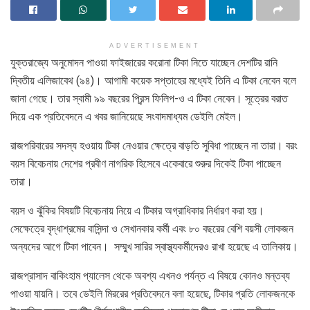
ADVERTISEMENT
যুক্তরাজ্যে অনুমোদন পাওয়া ফাইজারের করোনা টিকা নিতে যাচ্ছেন দেশটির রানি
দ্বিতীয় এলিজাবেথ (৯৪)। আগামী কয়েক সপ্তাহের মধ্যেই তিনি এ টিকা নেবেন বলে
জানা গেছে। তার স্বামী ৯৯ বছরের প্রিন্স ফিলিপ-ও এ টিকা নেবেন। সূত্রের বরাত
দিয়ে এক প্রতিবেদনে এ খবর জানিয়েছে সংবাদমাধ্যম ডেইলি মেইল।
রাজপরিবারের সদস্য হওয়ায় টিকা নেওয়ার ক্ষেত্রে বাড়তি সুবিধা পাচ্ছেন না তারা। বরং
বয়স বিবেচনায় দেশের প্রবীণ নাগরিক হিসেবে একেবারে শুরুর দিকেই টিকা পাচ্ছেন
তারা।
বয়স ও ঝুঁকির বিষয়টি বিবেচনায় নিয়ে এ টিকার অগ্রাধিকার নির্ধারণ করা হয়।
সেক্ষেত্রে বৃদ্ধাশ্রমের বাসিন্দা ও সেখানকার কর্মী এবং ৮০ বছরের বেশি বয়সী লোকজন
অন্যদের আগে টিকা পাবেন। সম্মুখ সারির স্বাস্থ্যকর্মীদেরও রাখা হয়েছে এ তালিকায়।
রাজপ্রাসাদ বাকিংহাম প্যালেস থেকে অবশ্য এখনও পর্যন্ত এ বিষয়ে কোনও মন্তব্য
পাওয়া যায়নি। তবে ডেইলি মিররের প্রতিবেদনে বলা হয়েছে, টিকার প্রতি লোকজনকে