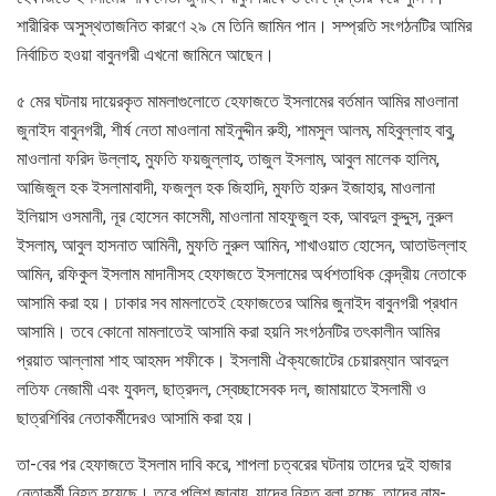
শারীরিক অসুস্থতাজনিত কারণে ২৯ মে তিনি জামিন পান। সম্প্রতি সংগঠনটির আমির
নির্বাচিত হওয়া বাবুনগরী এখনো জামিনে আছেন।
৫ মের ঘটনায় দায়েরকৃত মামলাগুলোতে হেফাজতে ইসলামের বর্তমান আমির মাওলানা
জুনাইদ বাবুনগরী, শীর্ষ নেতা মাওলানা মাইনুদ্দীন রুহী, শামসুল আলম, মহিবুল্লাহ বাবু,
মাওলানা ফরিদ উল্লাহ, মুফতি ফয়জুল্লাহ, তাজুল ইসলাম, আবুল মালেক হালিম,
আজিজুল হক ইসলামাবাদী, ফজলুল হক জিহাদি, মুফতি হারুন ইজাহার, মাওলানা
ইলিয়াস ওসমানী, নূর হোসেন কাসেমী, মাওলানা মাহফুজুল হক, আবদুল কুদ্দুস, নুরুল
ইসলাম, আবুল হাসনাত আমিনী, মুফতি নুরুল আমিন, শাখাওয়াত হোসেন, আতাউল্লাহ
আমিন, রফিকুল ইসলাম মাদানীসহ হেফাজতে ইসলামের অর্ধশতাধিক কেন্দ্রীয় নেতাকে
আসামি করা হয়। ঢাকার সব মামলাতেই হেফাজতের আমির জুনাইদ বাবুনগরী প্রধান
আসামি। তবে কোনো মামলাতেই আসামি করা হয়নি সংগঠনটির তৎকালীন আমির
প্রয়াত আল্লামা শাহ আহমদ শফীকে। ইসলামী ঐক্যজোটের চেয়ারম্যান আবদুল
লতিফ নেজামী এবং যুবদল, ছাত্রদল, স্বেচ্ছাসেবক দল, জামায়াতে ইসলামী ও
ছাত্রশিবির নেতাকর্মীদেরও আসামি করা হয়।
তা-বের পর হেফাজতে ইসলাম দাবি করে, শাপলা চত্বরের ঘটনায় তাদের দুই হাজার
নেতাকর্মী নিহত হয়েছে। তবে পুলিশ জানায়, যাদের নিহত বলা হচ্ছে, তাদের নাম-