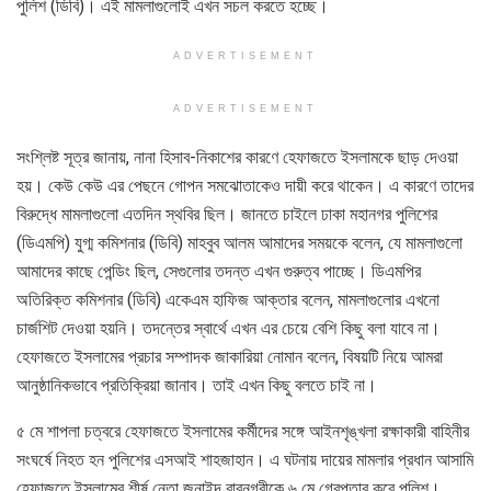
পুলিশ (ডিবি)। এই মামলাগুলোই এখন সচল করতে হচ্ছে।
ADVERTISEMENT
ADVERTISEMENT
সংশ্লিষ্ট সূত্র জানায়, নানা হিসাব-নিকাশের কারণে হেফাজতে ইসলামকে ছাড় দেওয়া
হয়। কেউ কেউ এর পেছনে গোপন সমঝোতাকেও দায়ী করে থাকেন। এ কারণে তাদের
বিরুদ্ধে মামলাগুলো এতদিন স্থবির ছিল। জানতে চাইলে ঢাকা মহানগর পুলিশের
(ডিএমপি) যুগ্ম কমিশনার (ডিবি) মাহবুব আলম আমাদের সময়কে বলেন, যে মামলাগুলো
আমাদের কাছে পেন্ডিং ছিল, সেগুলোর তদন্ত এখন গুরুত্ব পাচ্ছে। ডিএমপির
অতিরিক্ত কমিশনার (ডিবি) একেএম হাফিজ আক্তার বলেন, মামলাগুলোর এখনো
চার্জশিট দেওয়া হয়নি। তদন্তের স্বার্থে এখন এর চেয়ে বেশি কিছু বলা যাবে না।
হেফাজতে ইসলামের প্রচার সম্পাদক জাকারিয়া নোমান বলেন, বিষয়টি নিয়ে আমরা
আনুষ্ঠানিকভাবে প্রতিক্রিয়া জানাব। তাই এখন কিছু বলতে চাই না।
৫ মে শাপলা চত্বরে হেফাজতে ইসলামের কর্মীদের সঙ্গে আইনশৃঙ্খলা রক্ষাকারী বাহিনীর
সংঘর্ষে নিহত হন পুলিশের এসআই শাহজাহান। এ ঘটনায় দায়ের মামলার প্রধান আসামি
হেফাজতে ইসলামের শীর্ষ নেতা জুনাইদ বাবুনগরীকে ৬ মে গ্রেপ্তার করে পুলিশ।