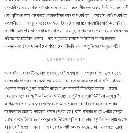
রাজধানীসহ নারায়ণগঞ্জ, চট্টগ্রাম ও বাগেরহাটে ক্ষমতাসীন দল আওয়ামী লীগের নেতাকর্মী
এবং পুলিশের সঙ্গে হেফাজত নেতাকর্মীদের ব্যাপক সংঘর্ষ হয়। সবচেয়ে বেশি সংঘর্ষ হয়
রাজধানীতে। এর সূত্র ধরে হেফাজতে ইসলামের ব্যানারে রাজধানীর মতিঝিল, পল্টন ও
আশপাশ এলাকায় তা-বলীলা চালানো হয়। ভাঙচুর, অগ্নিসংযোগের মাধ্যমে রণক্ষেত্রে
পরিণত হয় মতিঝিল এলাকা। পরে মধ্যরাতে চালানো অভিযানে শাপলা চত্বরে
অবস্থানরত হেফাজতকর্মীদের হটিয়ে দেয় বিজিবি, র‌্যাব ও পুলিশের সমন্বয়ে গঠিত
ADVERTISEMENT
এসব ঘটনায় রাজধানীসহ সাত জেলায় ৮৩টি মামলা হয়। এগুলোয় তিন হাজার ৪১৬
জনের নাম উল্লেখ করে এবং ৮৪ হাজার ৭৯৬ জনকে অজ্ঞাতনামা আসামি করা হয়।
এগুলোর মধ্যে শুধু বাগেরহাটেই দায়ের হওয়া মামলাটি নিষ্পত্তি হয়েছে। মামলা
তদন্তের সঙ্গে সংশ্লিষ্ট কর্মকর্তারা জানিয়েছেন, পুলিশ বা প্রসিকিউটররা হত্যাচেষ্টা,
অগ্নিসংযোগ ও ভাঙচুরের অভিযোগে আসামিদের দোষী প্রমাণ করতে না পারায়
বাগেরহাটের মামলায় সবাইকে খালাস দেওয়া হয়। বাকি মামলার মধ্যে ১৮টির তদন্ত
চলছে এবং দুটির অভিযোগপত্র জমা দিয়েছে পুলিশ। এ ছাড়া স্থবির অবস্থায় রয়েছে
বাকি ৬২টি মামলা। এসব মামলার বেশিরভাগই তদন্ত করছে ঢাকা মহানগর গোয়েন্দা