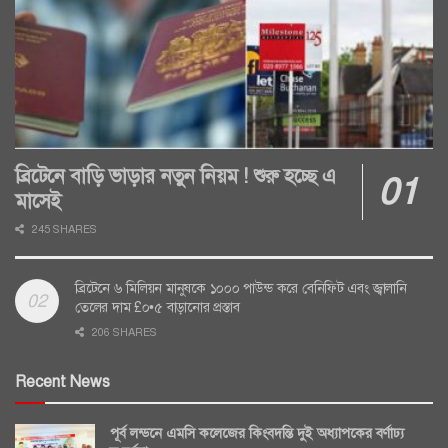
ব্রিটেনে বাড়ি ভাড়ার নতুন নিয়ম ! শুরু হচ্ছে এ
মাসেই
245 SHARES
ব্রিটেনে ৬ মিলিয়ন মানুষকে ১০০০ পাউন্ড করে বেনিফিট এবং জ্বালানি
তেলের দাম £০•৫ বাড়ানোর প্রস্তাব
206 SHARES
Recent News
পূর্ব লন্ডনে এমসি কলেজের কিংবদন্তি দুই অধ্যাপকের বর্ণাঢ্য