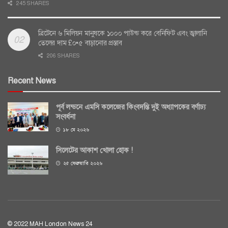
245 SHARES
ব্রিটেনে ৬ মিলিয়ন মানুষকে ১০০০ পাউন্ড করে বেনিফিট এবং জ্বালানি
তেলের দাম £০•৫ বাড়ানোর প্রস্তাব
206 SHARES
Recent News
পূর্ব লন্ডনে এমসি কলেজের কিংবদন্তি দুই অধ্যাপকের বর্ণাঢ্য
সংবর্ধনা
১৮ মে ২০২৬
সিলেটের আকাশ খোলা হোক !
২৫ ফেব্রুয়ারি ২০২৬
© 2022 MAH London News 24