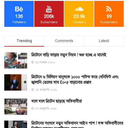
136
206k
23.9k
99
Followers
Subscribers
Followers
Subscribers
Trending
Comments
Latest
ব্রিটেনে বাড়ি ভাড়ার নতুন নিয়ম ! শুরু হচ্ছে এ মাসেই
১৬ নভেম্বর ২০২০
ব্রিটেনে ৬ মিলিয়ন মানুষকে ১০০০ পাউন্ড করে বেনিফিট এবং
জ্বালানি তেলের দাম £০•৫ বাড়ানোর প্রস্তাব
২৫ জানুয়ারি ২০২১
দলে দলে ব্রিটেন ছাড়ছে অভিবাসীরা
১৭ জানুয়ারি ২০২১
ব্রিটেনের সংসদে নতুন অভিবাসন আইন পাশ ! দক্ষ অভিবাসীদের