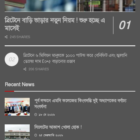
ব্রিটেনে বাড়ি ভাড়ার নতুন নিয়ম ! শুরু হচ্ছে এ
মাসেই
245 SHARES
ব্রিটেনে ৬ মিলিয়ন মানুষকে ১০০০ পাউন্ড করে বেনিফিট এবং জ্বালানি
তেলের দাম £০•৫ বাড়ানোর প্রস্তাব
206 SHARES
Recent News
পূর্ব লন্ডনে এমসি কলেজের কিংবদন্তি দুই অধ্যাপকের বর্ণাঢ্য
সংবর্ধনা
১৮ মে ২০২৬
সিলেটের আকাশ খোলা হোক !
২৫ ফেব্রুয়ারি ২০২৬