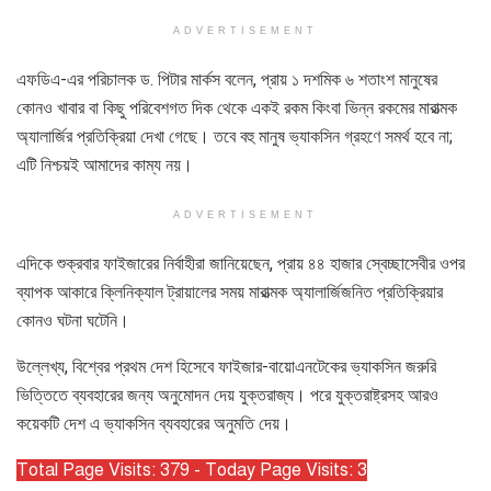
ADVERTISEMENT
এফডিএ-এর পরিচালক ড. পিটার মার্কস বলেন, প্রায় ১ দশমিক ৬ শতাংশ মানুষের
কোনও খাবার বা কিছু পরিবেশগত দিক থেকে একই রকম কিংবা ভিন্ন রকমের মারাত্মক
অ্যালার্জির প্রতিক্রিয়া দেখা গেছে। তবে বহু মানুষ ভ্যাকসিন গ্রহণে সমর্থ হবে না;
এটি নিশ্চয়ই আমাদের কাম্য নয়।
ADVERTISEMENT
এদিকে শুক্রবার ফাইজারের নির্বাহীরা জানিয়েছেন, প্রায় ৪৪ হাজার স্বেচ্ছাসেবীর ওপর
ব্যাপক আকারে ক্লিনিক্যাল ট্রায়ালের সময় মারাত্মক অ্যালার্জিজনিত প্রতিক্রিয়ার
কোনও ঘটনা ঘটেনি।
উল্লেখ্য, বিশ্বের প্রথম দেশ হিসেবে ফাইজার-বায়োএনটেকের ভ্যাকসিন জরুরি
ভিত্তিতে ব্যবহারের জন্য অনুমোদন দেয় যুক্তরাজ্য। পরে যুক্তরাষ্ট্রসহ আরও
কয়েকটি দেশ এ ভ্যাকসিন ব্যবহারের অনুমতি দেয়।
Total Page Visits: 379 - Today Page Visits: 3