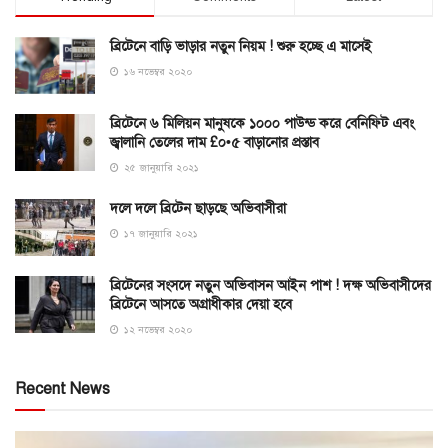
ব্রিটেনে বাড়ি ভাড়ার নতুন নিয়ম ! শুরু হচ্ছে এ মাসেই
১৬ নভেম্বর ২০২০
ব্রিটেনে ৬ মিলিয়ন মানুষকে ১০০০ পাউন্ড করে বেনিফিট এবং
জ্বালানি তেলের দাম £০•৫ বাড়ানোর প্রস্তাব
২৫ জানুয়ারি ২০২১
দলে দলে ব্রিটেন ছাড়ছে অভিবাসীরা
১৭ জানুয়ারি ২০২১
ব্রিটেনের সংসদে নতুন অভিবাসন আইন পাশ ! দক্ষ অভিবাসীদের
ব্রিটেনে আসতে অগ্রাধীকার দেয়া হবে
১২ নভেম্বর ২০২০
Recent News