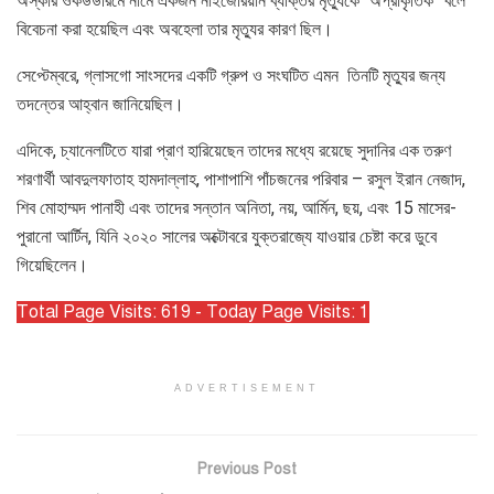
অস্কার ওকউউরিমে নামে একজন নাইজেরিয়ান ব্যক্তির মৃত্যুকে “অপ্রাকৃতিক” বলে
বিবেচনা করা হয়েছিল এবং অবহেলা তার মৃত্যুর কারণ ছিল।
সেপ্টেম্বরে, গ্লাসগো সাংসদের একটি গ্রুপ ও সংঘটিত এমন তিনটি মৃত্যুর জন্য
তদন্তের আহ্বান জানিয়েছিল।
এদিকে, চ্যানেলটিতে যারা প্রাণ হারিয়েছেন তাদের মধ্যে রয়েছে সুদানির এক তরুণ
শরণার্থী আবদুলফাতাহ হামদাল্লাহ, পাশাপাশি পাঁচজনের পরিবার – রসুল ইরান নেজাদ,
শিব মোহাম্মদ পানাহী এবং তাদের সন্তান অনিতা, নয়, আর্মিন, ছয়, এবং 15 মাসের-
পুরানো আর্টিন, যিনি ২০২০ সালের অক্টোবরে যুক্তরাজ্যে যাওয়ার চেষ্টা করে ডুবে
গিয়েছিলেন।
Total Page Visits: 619 - Today Page Visits: 1
ADVERTISEMENT
Previous Post