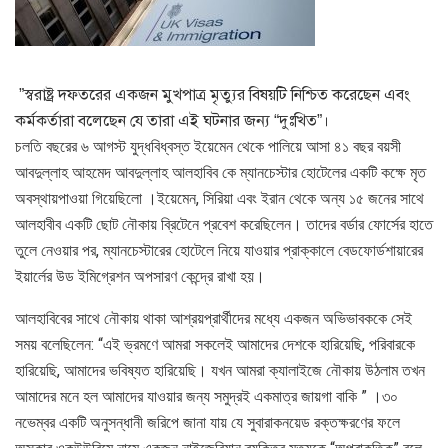
”স্বরাষ্ট্র দফতরের একজন মুখপাত্র মৃত্যুর বিষয়টি নিশ্চিত করেছেন এবং
কর্মকর্তারা বলেছেন যে তারা এই ঘটনার জন্য “দুঃখিত”।
চলতি বছরের ৬ আগস্ট যুদ্ধবিধ্বস্ত ইয়েমেন থেকে পালিয়ে আসা ৪১ বছর বয়সী
আবদুল্লাহ আহমেদ আবদুল্লাহ আলহাবিব কে ম্যানচেস্টার হোটেলের একটি কক্ষে মৃত
অবস্থায়পাওয়া গিয়েছিলো ।ইয়েমেন, সিরিয়া এবং ইরান থেকে অন্য ১৫ জনের সাথে
আলহাবীব একটি ছোট নৌকায় ব্রিটেনে প্রবেশ করেছিলেন। তাদের বর্ডার ফোর্সের হাতে
তুলে নেওয়ার পর, ম্যানচেস্টারের হোটেলে নিয়ে যাওয়ার প্রাক্কালে বেডফোর্ডশায়ারের
ইয়ার্লের উড ইমিগ্রেশন অপসারণ কেন্দ্রে রাখা হয়।
আলহাবিবের সাথে নৌকায় থাকা আশ্রয়প্রার্থীদের মধ্যে একজন অভিভাবককে সেই
সময় বলেছিলেন: “এই ভ্রমণে আমরা সকলেই আমাদের দেশকে হারিয়েছি, পরিবারকে
হারিয়েছি, আমাদের ভবিষ্যত হারিয়েছি। যখন আমরা ক্যালাইজে নৌকায় উঠলাম তখন
আমাদের মনে হল আমাদের যাওয়ার জন্য সমুদ্রই একমাত্র জায়গা বাকি ” ।৩০
নভেম্বর একটি অনুসন্ধানী জরিপে জানা যায় যে সুবারাকনয়েড রক্তক্ষরণের ফলে