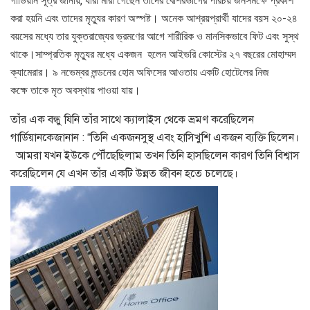
গার্ডিয়ান সূত্র জানায়, যারা মারা গেছেন তাদের বেশিরভাগের পরিচয় জনসমক্ষে প্রকাশ
করা হয়নি এবং তাদের মৃত্যুর কারণ অস্পষ্ট। অনেক আশ্রয়প্রার্থী যাদের বয়স ২০-২৪
বয়সের মধ্যে তার যুক্তরাজ্যের ভ্রমণের আগে শারীরিক ও মানসিকভাবে ফিট এবং সুস্থ
থাকে।সাম্প্রতিক মৃত্যুর মধ্যে একজন হলেন আইভরি কোস্টের ২৭ বছরের মোহাম্মদ
ক্যামেরার। ৯ নভেম্বর লন্ডনের হোম অফিসের আওতায় একটি হোটেলের নিজ
কক্ষে তাকে মৃত অবস্থায় পাওয়া যায়।
তাঁর এক বন্ধু যিনি তাঁর সাথে ক্যালাইস থেকে ভ্রমণ করেছিলেন
গার্ডিয়ানকেজানান : “তিনি একজনসুস্থ এবং হাসিখুশি একজন ব্যক্তি ছিলেন।
আমরা যখন ইউকে পৌঁছেছিলাম তখন তিনি হাসছিলেন কারণ তিনি বিশ্বাস
করেছিলেন যে এখন তাঁর একটি উন্নত জীবন হতে চলেছে।