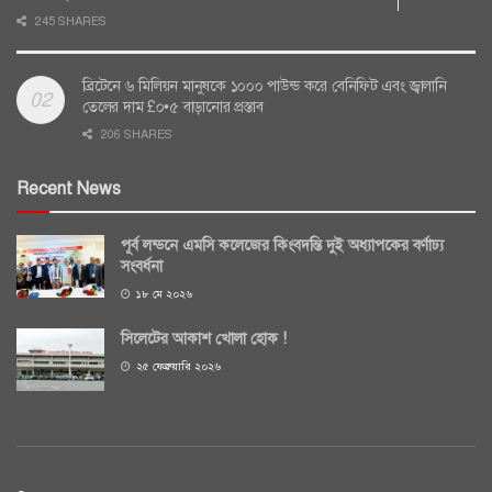
245 SHARES
ব্রিটেনে ৬ মিলিয়ন মানুষকে ১০০০ পাউন্ড করে বেনিফিট এবং জ্বালানি
তেলের দাম £০•৫ বাড়ানোর প্রস্তাব
206 SHARES
Recent News
পূর্ব লন্ডনে এমসি কলেজের কিংবদন্তি দুই অধ্যাপকের বর্ণাঢ্য
সংবর্ধনা
১৮ মে ২০২৬
সিলেটের আকাশ খোলা হোক !
২৫ ফেব্রুয়ারি ২০২৬