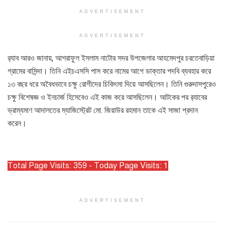
ADVERTISEMENT
ADVERTISEMENT
র‌্যাব আরও জানায়, আশরাফুল ইসলাম নাটোর সদর উপজেলার আহমেদপুর চরতেবাড়িয়া
গ্রামের বাসিন্দা। তিনি এইচএসসি পাস করে নামের আগে ডাক্তার পদবি ব্যবহার করে
১৩ বছর ধরে অবৈধভাবে চক্ষু রোগীদের চিকিৎসা দিয়ে আসছিলেন। তিনি গুরুদাসপুরেও
চক্ষু বিশেষজ্ঞ ও ইনচার্জ হিসেবেও এই কাজ করে আসছিলেন। আটকের পর র‌্যাবের
ভ্রাম্যমাণ আদালতের ম্যাজিস্ট্রেট মো. জিয়াউর রহমান তাকে এই সাজা প্রদান
করেন।
Total Page Visits: 359 - Today Page Visits: 1
ADVERTISEMENT