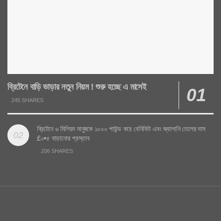
ব্রিটেনে বাড়ি ভাড়ার নতুন নিয়ম ! শুরু হচ্ছে এ মাসেই
245 SHARES
ব্রিটেনে ৬ মিলিয়ন মানুষকে ১০০০ পাউন্ড করে বেনিফিট এবং জ্বালানি তেলের দাম
£০•৫ বাড়ানোর প্রস্তাব
206 SHARES