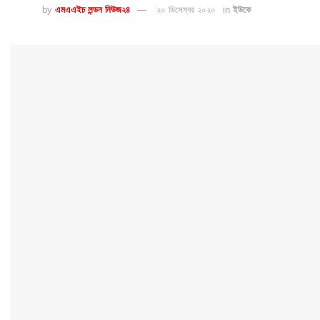
by
এমএএইচ লন্ডন নিউজ২৪
২০ ডিসেম্বর ২০২০
in
ইউকে