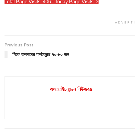
Total Page Visits: 406 - Today Page Visits: 3
ADVERT
Previous Post
পিকে হালদারের গার্লফ্রেন্ড ৭০-৮০ জন
এমএএইচ লন্ডন নিউজ২৪