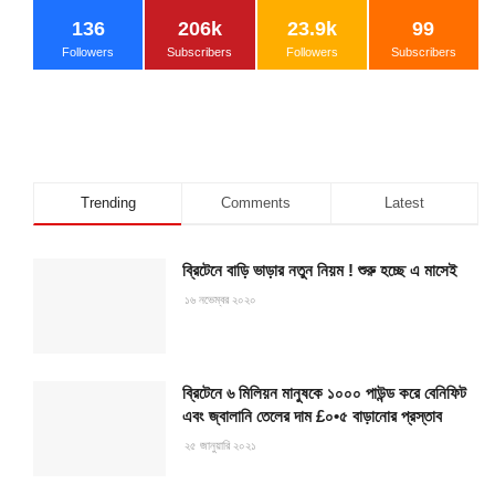
136
206k
23.9k
99
Followers
Subscribers
Followers
Subscribers
Trending
Comments
Latest
ব্রিটেনে বাড়ি ভাড়ার নতুন নিয়ম ! শুরু হচ্ছে এ মাসেই
১৬ নভেম্বর ২০২০
ব্রিটেনে ৬ মিলিয়ন মানুষকে ১০০০ পাউন্ড করে বেনিফিট
এবং জ্বালানি তেলের দাম £০•৫ বাড়ানোর প্রস্তাব
২৫ জানুয়ারি ২০২১