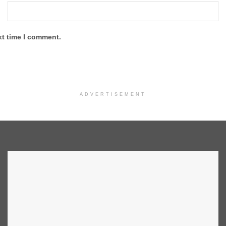
xt time I comment.
ADVERTISEMENT