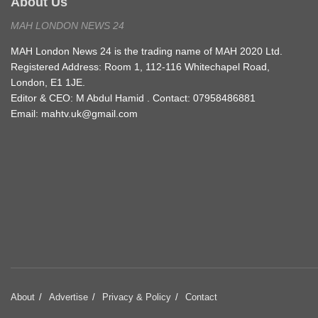
About Us
MAH LONDON NEWS 24
MAH London News 24 is the trading name of MAH 2020 Ltd.
Registered Address: Room 1, 112-116 Whitechapel Road,
London, E1 1JE.
Editor & CEO: M Abdul Hamid . Contact: 07958486881
Email: mahtv.uk@gmail.com
About
Advertise
Privacy & Policy
Contact