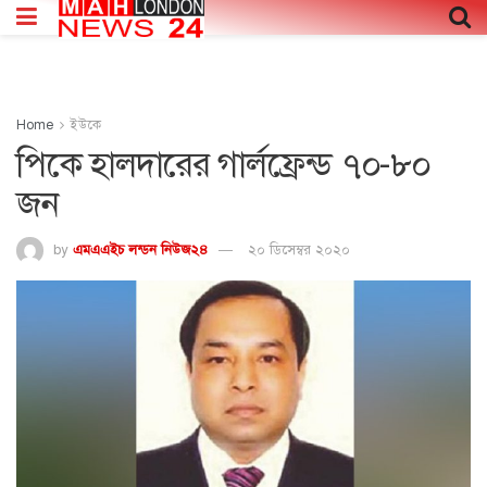
Home
ইউকে
পিকে হালদারের গার্লফ্রেন্ড ৭০-৮০
জন
by
এমএএইচ লন্ডন নিউজ২৪
২০ ডিসেম্বর ২০২০