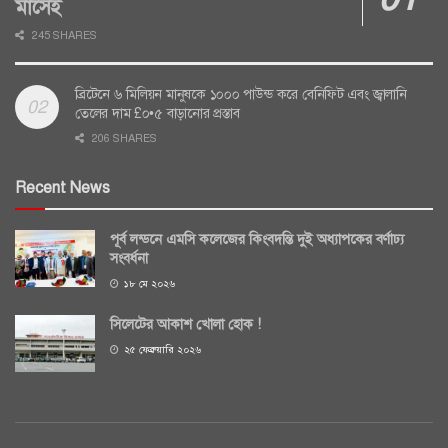
মাসেই
245 SHARES
ব্রিটেনে ৬ মিলিয়ন মানুষকে ১০০০ পাউন্ড করে বেনিফিট এবং জ্বালানি
তেলের দাম £০•৫ বাড়ানোর প্রস্তাব
206 SHARES
Recent News
পূর্ব লন্ডনে এমসি কলেজের কিংবদন্তি দুই অধ্যাপকের বর্ণাঢ্য
সংবর্ধনা
১৮ মে ২০২৬
সিলেটের আকাশ খোলা হোক !
২৫ ফেব্রুয়ারি ২০২৬