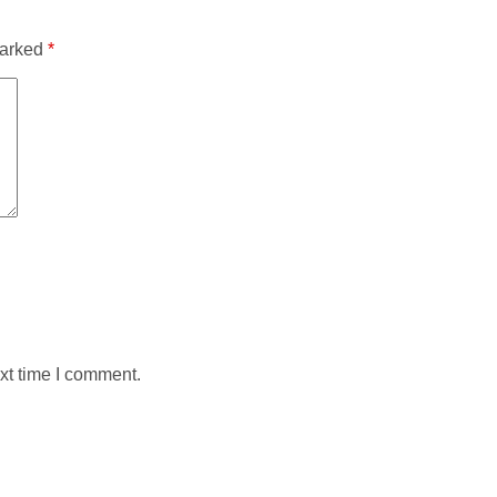
marked
*
xt time I comment.