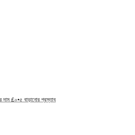
র দাম £০•৫ বাড়ানোর প্রস্তাব