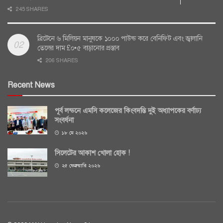
245 SHARES
ব্রিটেনে ৬ মিলিয়ন মানুষকে ১০০০ পাউন্ড করে বেনিফিট এবং জ্বালানি
তেলের দাম £০•৫ বাড়ানোর প্রস্তাব
206 SHARES
Recent News
পূর্ব লন্ডনে এমসি কলেজের কিংবদন্তি দুই অধ্যাপকের বর্ণাঢ্য
সংবর্ধনা
১৮ মে ২০২৬
সিলেটের আকাশ খোলা হোক !
২৫ ফেব্রুয়ারি ২০২৬