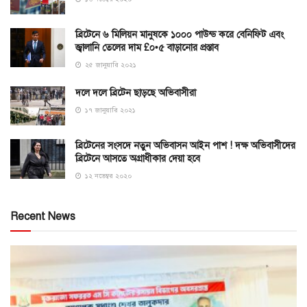
ব্রিটেনে ৬ মিলিয়ন মানুষকে ১০০০ পাউন্ড করে বেনিফিট এবং
জ্বালানি তেলের দাম £০•৫ বাড়ানোর প্রস্তাব
২৫ জানুয়ারি ২০২১
দলে দলে ব্রিটেন ছাড়ছে অভিবাসীরা
১৭ জানুয়ারি ২০২১
ব্রিটেনের সংসদে নতুন অভিবাসন আইন পাশ ! দক্ষ অভিবাসীদের
ব্রিটেনে আসতে অগ্রাধীকার দেয়া হবে
১২ নভেম্বর ২০২০
Recent News