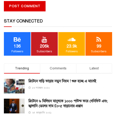
STAY CONNECTED
136
206k
23.9k
99
Followers
Subscribers
Followers
Subscribers
Trending
Comments
Latest
ব্রিটেনে বাড়ি ভাড়ার নতুন নিয়ম ! শুরু হচ্ছে এ মাসেই
১৬ নভেম্বর ২০২০
ব্রিটেনে ৬ মিলিয়ন মানুষকে ১০০০ পাউন্ড করে বেনিফিট এবং
জ্বালানি তেলের দাম £০•৫ বাড়ানোর প্রস্তাব
২৫ জানুয়ারি ২০২১