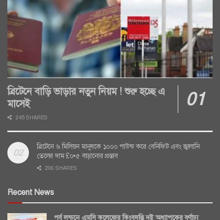
ব্রিটেনে বাড়ি ভাড়ার নতুন নিয়ম ! শুরু হচ্ছে এ
মাসেই
245 SHARES
ব্রিটেনে ৬ মিলিয়ন মানুষকে ১০০০ পাউন্ড করে বেনিফিট এবং জ্বালানি
তেলের দাম £০•৫ বাড়ানোর প্রস্তাব
206 SHARES
Recent News
পূর্ব লন্ডনে এমসি কলেজের কিংবদন্তি দুই অধ্যাপকের বর্ণাঢ্য