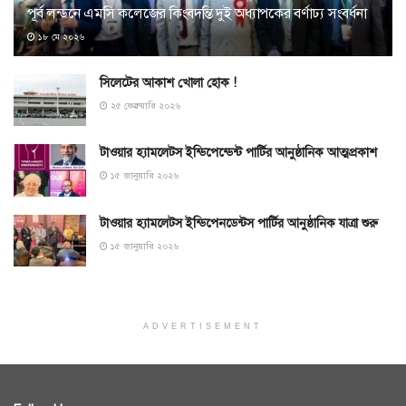
পূর্ব লন্ডনে এমসি কলেজের কিংবদন্তি দুই অধ্যাপকের বর্ণাঢ্য সংবর্ধনা
১৮ মে ২০২৬
সিলেটের আকাশ খোলা হোক !
২৫ ফেব্রুয়ারি ২০২৬
টাওয়ার হ্যামলেটস ইন্ডিপেন্ডেন্ট পার্টির আনুষ্ঠানিক আত্মপ্রকাশ
১৫ জানুয়ারি ২০২৬
টাওয়ার হ্যামলেটস ইন্ডিপেনডেন্টস পার্টির আনুষ্ঠানিক যাত্রা শুরু
১৫ জানুয়ারি ২০২৬
ADVERTISEMENT