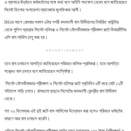
এ ব্যাপারে ঊর্ধ্বতন কর্মকর্তাদের সঙ্গে কথা বলে আইনি পদক্ষেপ নেবেন বলে জানিয়েছেন
সিলেট ডিপোর অপারেশন ম্যানেজার জুলফিকার আলী।
￼এর আগে রোববার সকাল ৯টায় নগরী কদমতলী বাস টার্মিনালের নির্ধারিত কাউন্টার
থেকে পুলিশ প্রহরায় সিলেট-হবিগঞ্জ ও সিলেট-মৌলভীবাজার-শ্রীমঙ্গল রুটে বিআরটিসির
এসি বাস সার্ভিস চালু করা হয়।
ADVERTISEMENT
তবে বাস চলাচলে আপত্তি জানিয়েছেন পরিবহন মালিক-শ্রমিকরা। তবে আপত্তি
সত্ত্বেও বাস চালবে বলে জানিয়েছেন সংশ্লিষ্টরা।
সিলেট-মৌলভীবাজার-শ্রীমঙ্গল ও সিলেট-হবিগঞ্জ রুটে প্রতিদিন ৬টি করে মোট ১২টি
শতিাতপ গাড়ি চলবে। বাসগুলো ছাড়বে সিলেটের কদমতলী কেন্দ্রীয় বাস টার্মিনাল
থেকে।
গত ২২ ডিসেম্বর এই দুই রুটে বাস সার্ভিসের উদ্বোধন করা হলেও পরিবহন ধর্মঘটের
কারণে আর বাস চলাচল করেনি।
এদিকে সিলেট-মৌলভীবাজার-শ্রীমঙ্গল রুটের ভাড়া যথাক্রমে ২৩৫ টাকা (শ্রীমঙ্গল) ও