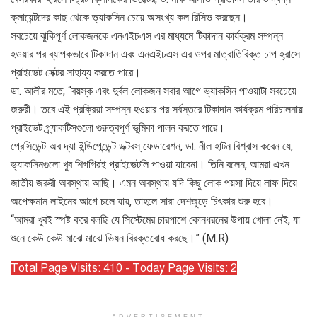
ক্লায়েন্টদের কাছ থেকে ভ্যাকসিন চেয়ে অসংখ্য কল রিসিভ করছেন।
সবচেয়ে ঝুকিপূর্ণ লোকজনকে এনএইচএস এর মাধ্যমে টিকাদান কার্যক্রম সম্পন্ন
হওয়ার পর ব্যাপকভাবে টিকাদান এবং এনএইচএস এর ওপর মাত্রাতিরিক্ত চাপ হ্রাসে
প্রাইভেট সেক্টর সাহায্য করতে পারে।
ডা. আলীর মতে, “বয়স্ক এবং দুর্বল লোকজন সবার আগে ভ্যাকসিন পাওয়াটা সবচেয়ে
জরুরী। তবে এই প্রক্রিয়া সম্পন্ন হওয়ার পর সর্বস্তরে টিকাদান কার্যক্রম পরিচালনায়
প্রাইভেট প্র্যাকটিসগুলো গুরুত্বপূর্ণ ভূমিকা পালন করতে পারে।
প্রেসিডেন্ট অব দ্যা ইন্ডিপেন্ডেন্ট ডক্টরস্ ফেডারেশন, ডা. নীল হাটন বিশ্বাস করেন যে,
ভ্যাকসিনগুলো খুব শিগগিরই প্রাইভেটলি পাওয়া যাবেনা। তিনি বলেন, আমরা এখন
জাতীয় জরুরী অবস্থায় আছি। এমন অবস্থায় যদি কিছু লোক পয়সা দিয়ে লাফ দিয়ে
অপেক্ষমান লাইনের আগে চলে যায়, তাহলে সারা দেশজুড়ে চিৎকার শুরু হবে।
“আমরা খুবই স্পষ্ট করে বলছি যে সিস্টেমের চারপাশে কোনধরনের উপায় খোলা নেই, যা
শুনে কেউ কেউ মাঝে মাঝে ভিষন বিরক্তবোধ করছে।” (M.R)
Total Page Visits: 410 - Today Page Visits: 2
ADVERTISEMENT