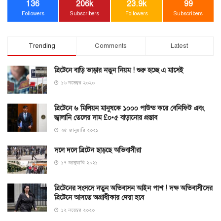
136
206k
23.9k
99
Followers
Subscribers
Followers
Subscribers
Trending
Comments
Latest
ব্রিটেনে বাড়ি ভাড়ার নতুন নিয়ম ! শুরু হচ্ছে এ মাসেই
১৬ নভেম্বর ২০২০
ব্রিটেনে ৬ মিলিয়ন মানুষকে ১০০০ পাউন্ড করে বেনিফিট এবং
জ্বালানি তেলের দাম £০•৫ বাড়ানোর প্রস্তাব
২৫ জানুয়ারি ২০২১
দলে দলে ব্রিটেন ছাড়ছে অভিবাসীরা
১৭ জানুয়ারি ২০২১
ব্রিটেনের সংসদে নতুন অভিবাসন আইন পাশ ! দক্ষ অভিবাসীদের
ব্রিটেনে আসতে অগ্রাধীকার দেয়া হবে
১২ নভেম্বর ২০২০