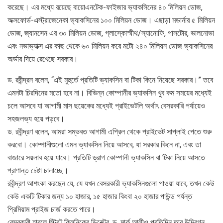
করেছে। এর মধ্যে রয়েছে বায়োএনটেক-ফাইজার ভ্যাকসিনের ৪০ মিলিয়ন ডোজ,
অক্সফোর্ড-এস্ট্রাজেনেকা ভ্যাকসিনের ১০০ মিলিয়ন ডোজ। এছাড়া মডার্নার ৫ মিলিয়ন
ডোজ, জ্যানসেন এর ৩০ মিলিয়ন ডোজ, গ্লাস্কোস্মীথ/স্যানোফি, পাসটোর, ভালনোভা
এবং নভাভ্যাক্স এর কাছ থেকে ৬০ মিলিয়ন করে মটো ২৪০ মিলিয়ন ডোজ ভ্যাকসিনের
অর্ডার দিয়ে রেখেছে সরকার।
ড. রবীন্দ্রন বলেন, “এই মুহুর্তে প্রতিটি ভ্যাকসিন বা টিকা কিনে নিয়েছে সরকার।” তবে
এমনটা চিরদিনের মতো হবে না। বিভিন্ন কোম্পানীর ভ্যাকসিন খুব কম সময়ের মধ্যেই
চলে আসবে যা আগামী মাস ছয়েকের মধ্যেই প্রাইভেটলি অর্থাৎ বেসরকারি পর্যায়েও
সহজলভ্য হয়ে পড়বে।
ড. রবীন্দ্রণ বলেন, আমরা সম্ভবত আগামী এপ্রিল থেকে প্রাইভেট সাপ্লাই পেতে শুরু
করবো। কোম্পানীগুলো এমন ভ্যাকসিন নিয়ে আসবে, যা সরকার কিনে না, এবং তা
বাজারে সয়লাব হয়ে যাবে। প্রতিটি ড্রাগ কোম্পানী ভ্যাকসিন বা টিকা নিয়ে আসতে
প্রাণান্ত চেষ্টা চালাচ্ছে।
রবীন্দ্রণ আশংকা করছেন যে, যে যখন বেসরকারী ভ্যাকসিনগুলো পাওয়া যাবে, তখন কেউ
কেউ একটি টিকার জন্য ১০ হাজার, ১৫ হাজার কিংবা ২০ হাজার পাউন্ড পর্যন্ত
প্রিমিয়াম প্রাইজ চার্জ করতে পারে।
বেসরকারী হারলে স্ট্রিট ক্লিনিকের ডিরেক্টর, ড. মার্ক আলীও প্রতিদিন তার উদ্বিগ্ন