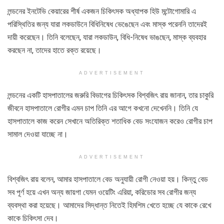
লন্ডনের ইনটেভি কেয়ারের শীর্ষ একজন চিকিৎসক অধ্যাপক হিউ মন্টোগোমারি এ
পরিস্থিতির জন্য যারা লকডাউনে বিধিনিষেধ ভেঙেছেন এবং মাস্ক পরেননি তাদেরই
দায়ী করেছেন। তিনি বলেছেন, যারা লকডাউন, বিধি-নিষেধ ভাঙছেন, মাস্ক ব্যবহার
করছেন না, তাদের হাতে রক্ত রয়েছে।
ADVERTISEMENT
লন্ডনের একটি হাসপাতালের জরুরি বিভাগের চিকিৎসক বিশ্বজিৎ রায় জানান, তার চাকুরি
জীবনে হাসপাতালে রোগীর এমন চাপ তিনি এর আগে কখনো দেখেননি। তিনি যে
হাসপাতালে কাজ করেন সেখানে অতিরিক্ত শতাধিক বেড সংযোজন করেও রোগীর চাপ
সামাল দেওয়া যাচ্ছে না।
ADVERTISEMENT
বিশ্বজিৎ রায় বলেন, আমার হাসপাতালে বেড অনুযায়ী রোগী নেওয়া হয়। কিন্তু বেড
সব পূর্ণ হয়ে এখন অন্য জায়গা যেমন ওয়েটিং এরিয়া, করিডোর সব রোগীর জন্য
ব্যবস্থা করা হয়েছে। আমাদের সিদ্ধান্ত নিতেই হিমশিম খেতে হচ্ছে যে কাকে রেখে
কাকে চিকিৎসা দেব।