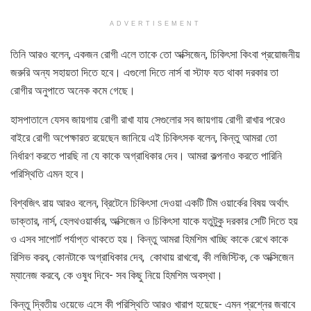
ADVERTISEMENT
তিনি আরও বলেন, একজন রোগী এলে তাকে তো অক্সিজেন, চিকিৎসা কিংবা প্রয়োজনীয়
জরুরি অন্য সহায়তা দিতে হবে। এগুলো দিতে নার্স বা স্টাফ যত থাকা দরকার তা
রোগীর অনুপাতে অনেক কমে গেছে।
হাসপাতালে যেসব জায়গায় রোগী রাখা যায় সেগুলোর সব জায়গায় রোগী রাখার পরেও
বাইরে রোগী অপেক্ষারত রয়েছেন জানিয়ে এই চিকিৎসক বলেন, কিন্তু আমরা তো
নির্ধারণ করতে পারছি না যে কাকে অগ্রাধিকার দেব। আমরা কল্পনাও করতে পারিনি
পরিস্থিতি এমন হবে।
বিশ্বজিৎ রায় আরও বলেন, ব্রিটেনে চিকিৎসা দেওয়া একটি টিম ওয়ার্কের বিষয় অর্থাৎ
ডাক্তার, নার্স, হেলথওয়ার্কার, অক্সিজেন ও চিকিৎসা যাকে যতুটুকু দরকার সেটি দিতে হয়
ও এসব সাপোর্ট পর্যাপ্ত থাকতে হয়। কিন্তু আমরা হিমশিম খাচ্ছি কাকে রেখে কাকে
রিসিভ করব, কোনটাকে অগ্রাধিকার দেব, কোথায় রাখবো, কী লজিস্টিক, কে অক্সিজেন
ম্যানেজ করবে, কে ওষুধ দিবে- সব কিছু নিয়ে হিমশিম অবস্থা।
কিন্তু দ্বিতীয় ওয়েভে এসে কী পরিস্থিতি আরও খারাপ হয়েছে- এমন প্রশ্নের জবাবে