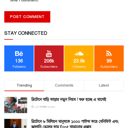
time I comment.
STAY CONNECTED
136
206k
23.9k
99
Followers
Subscribers
Followers
Subscribers
Trending
Comments
Latest
ব্রিটেনে বাড়ি ভাড়ার নতুন নিয়ম ! শুরু হচ্ছে এ মাসেই
১৬ নভেম্বর ২০২০
ব্রিটেনে ৬ মিলিয়ন মানুষকে ১০০০ পাউন্ড করে বেনিফিট এবং
জ্বালানি তেলের দাম £০•৫ বাড়ানোর প্রস্তাব