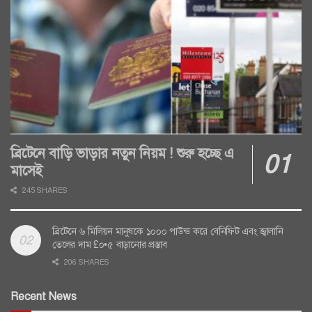
ব্রিটেনে বাড়ি ভাড়ার নতুন নিয়ম ! শুরু হচ্ছে এ
মাসেই
245 SHARES
ব্রিটেনে ৬ মিলিয়ন মানুষকে ১০০০ পাউন্ড করে বেনিফিট এবং জ্বালানি
তেলের দাম £০•৫ বাড়ানোর প্রস্তাব
206 SHARES
Recent News