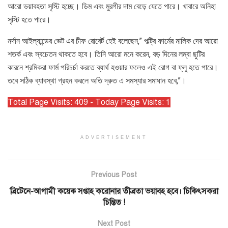
আরো ভয়াবহতা সৃস্টি হচ্ছে। ডিম এবং মুরগীর দাম বেড়ে যেতে পারে। খাবারে অনিহা
সৃস্টি হতে পারে।
নর্দান আইল্যান্ডের ভেট এর চীফ রোবের্ট হেই বলেছেন,” পল্ট্রি ফার্মের মালিক দের আরো
শতর্ক এবং স্বচেতন থাকতে হবে। তিনি আরো মনে করেন, বড় দিনের লম্বা ছুটির
কারনে শ্রমিকরা ফার্ম পরিচর্চা করতে ব্যার্থ হওয়ার ফলেও এই রোগ বা ফ্লু হতে পারে।
তবে সঠিক ব্যাবস্থা গ্রহন করলে অতি দ্রুত এ সমস্যার সমাধান হবে,”।
Total Page Visits: 409 - Today Page Visits: 1
ADVERTISEMENT
Previous Post
ব্রিটেনে-আগামী কয়েক সপ্তাহ করোনার তীব্রতা ভয়াবহ হবে। চিকিৎসকরা
চিন্তিত !
Next Post