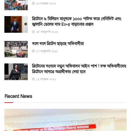
১৬ নভেম্বর ২০২০
ব্রিটেনে ৬ মিলিয়ন মানুষকে ১০০০ পাউন্ড করে বেনিফিট এবং
জ্বালানি তেলের দাম £০•৫ বাড়ানোর প্রস্তাব
২৫ জানুয়ারি ২০২১
দলে দলে ব্রিটেন ছাড়ছে অভিবাসীরা
১৭ জানুয়ারি ২০২১
ব্রিটেনের সংসদে নতুন অভিবাসন আইন পাশ ! দক্ষ অভিবাসীদের
ব্রিটেনে আসতে অগ্রাধীকার দেয়া হবে
১২ নভেম্বর ২০২০
Recent News