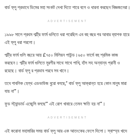
বার্ড ফ্লু প্রভাবে ডিমের মহা সংকট দেখা দিতে পারে বলে ও ধারনা করছেন বিজ্ঞজনেরা।
ADVERTISEMENT
১৯৯৮ সালে প্রথম পল্ট্রি ফার্ম গুলিতে ধরা পরেছিল এব বহু বছর পর আবার ব্যাপক হারে
এই ফ্লু ধরা পরলো।
পল্ট্রি ফার্ম গুলি বছরে আয় £৭৫০ মিলিয়ন পাউন্ড।৬৫০ ফার্মে বহু শ্রমিক কাজ
করছেন। পল্ট্রি ফার্ম গুলিতে মুরগীর সাথে সাথে পাখি, হাঁস সহ অন্যান্য প্রানী ও
রয়েছে। বার্ড ফ্লু র প্রভাব পরবে সব খানে।
তবে পাবলিক হেল্থ এডভাউজ বুরো বলছে,” বার্ড ফ্লু আক্রান্ত হয়ে কোন মানুষ মারা
যায় না’”।
ফুড স্ট্যান্ডার্ড এজেন্সি বলছে’” এই রোগ খাবারে তেমন ক্ষতি হয় না’”।
ADVERTISEMENT
এই করোনা মহামারির সময় বার্ড ফ্লু আর এক আতংকের ফেলে দিলো। স্বাস্হ্য খাদে