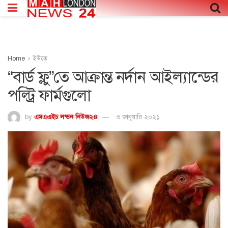
Home
ইউকে
“বার্ড ফ্লু”তে আক্রান্ত নর্দান আইল্যান্ডের
পল্ট্রি ফার্মগুলো
by
এমএএইচ লন্ডন নিউজ২৪
৩ জানুয়ারি ২০২১