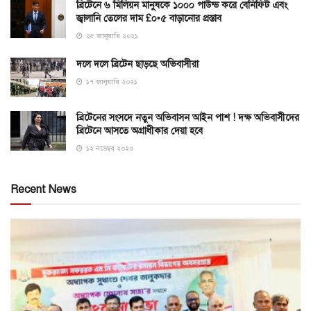
ব্রিটেনে ৬ মিলিয়ন মানুষকে ১০০০ পাউন্ড করে বেনিফিট এবং
জ্বালানি তেলের দাম £০•৫ বাড়ানোর প্রস্তাব
২৫ জানুয়ারি ২০২১
দলে দলে ব্রিটেন ছাড়ছে অভিবাসীরা
১৭ জানুয়ারি ২০২১
ব্রিটেনের সংসদে নতুন অভিবাসন আইন পাশ ! দক্ষ অভিবাসীদের
ব্রিটেনে আসতে অগ্রাধীকার দেয়া হবে
১২ নভেম্বর ২০২০
Recent News