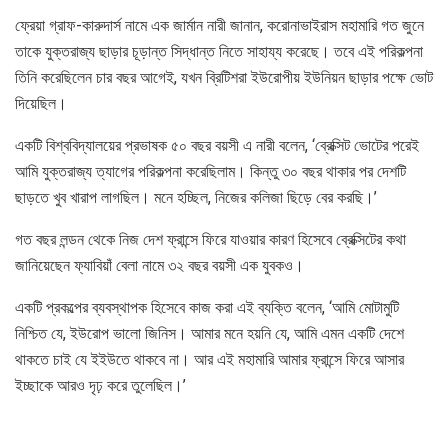
ফ্রেয়া গ্রাফ-কারুদার্স নামে এক জার্মান নারী জানান, করোনাভাইরাস মহামারি গত জুনে
তাকে যুক্তরাজ্য ছাড়ার চূড়ান্ত সিদ্ধান্ত নিতে সাহায্য করেছে। তবে এই পরিকল্পনা
তিনি করেছিলেন চার বছর আগেই, যখন ব্রিটিশরা ইউরোপীয় ইউনিয়ন ছাড়ার পক্ষে ভোট
দিয়েছিল।
একটি বিশ্ববিদ্যালয়ের প্রভাষক ৫০ বছর বয়সী এ নারী বলেন, ‘ব্রেক্সিট ভোটের পরেই
আমি যুক্তরাজ্য ত্যাগের পরিকল্পনা করেছিলাম। কিন্তু ৩০ বছর থাকার পর দেশটি
ছাড়তে খুব খারাপ লাগছিল। মনে হচ্ছিল, নিজের কলিজা ছিড়ে বের করছি।’
গত বছর লন্ডন থেকে নিজ দেশ ফ্রান্সে ফিরে যাওয়ার কারণ হিসেবে ব্রেক্সিটের কথা
জানিয়েছেন ফ্যাবিয়াঁ বেলা নামে ৩২ বছর বয়সী এক যুবকও।
একটি প্রকল্পের ব্যবস্থাপক হিসেবে কাজ করা এই ব্যক্তি বলেন, ‘আমি মোটামুটি
নিশ্চিত যে, ইউরোপ ভালো জিনিস। আমার মনে হয়নি যে, আমি এমন একটি দেশে
থাকতে চাই যে ইইউতে থাকবে না। আর এই মহামারি আমার ফ্রান্সে ফিরে আসার
ইচ্ছাকে আরও দৃঢ় করে তুলেছিল।’