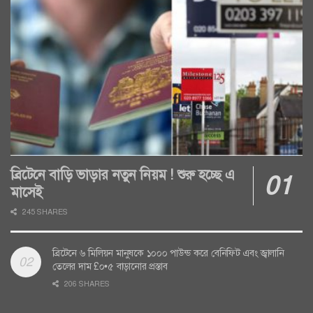
ব্রিটেনে বাড়ি ভাড়ার নতুন নিয়ম ! শুরু হচ্ছে এ
মাসেই
245 SHARES
ব্রিটেনে ৬ মিলিয়ন মানুষকে ১০০০ পাউন্ড করে বেনিফিট এবং জ্বালানি
তেলের দাম £০•৫ বাড়ানোর প্রস্তাব
206 SHARES