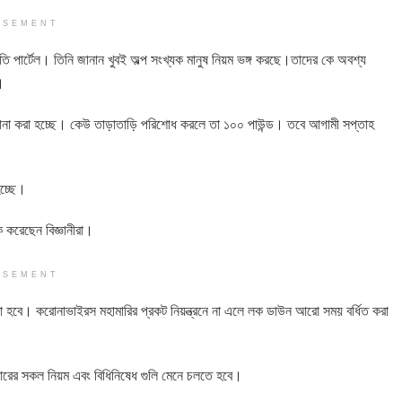
ISEMENT
রীতি পার্টেল। তিনি জানান খুবই অল্প সংখ্যক মানুষ নিয়ম ভঙ্গ করছে।তাদের কে অবশ্য
।
জরিমানা করা হচ্ছে। কেউ তাড়াতাড়ি পরিশোধ করলে তা ১০০ পাউন্ড। তবে আগামী সপ্তাহ
হচ্ছে।
করেছেন বিজ্ঞানীরা।
ISEMENT
করা হবে। করোনাভাইরস মহামারির প্রকট নিয়ন্ত্রনে না এলে লক ডাউন আরো সময় বর্ধিত করা
রের সকল নিয়ম এবং বিধিনিষেধ গুলি মেনে চলতে হবে।