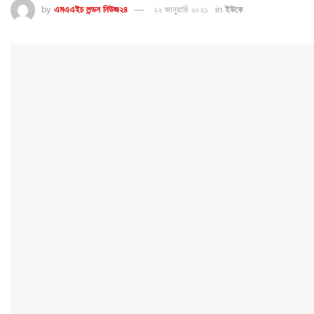
by
এমএএইচ লন্ডন নিউজ২৪
২২ জানুয়ারি ২০২১
in
ইউকে