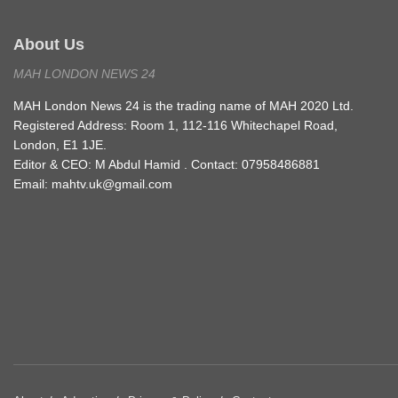
About Us
MAH LONDON NEWS 24
MAH London News 24 is the trading name of MAH 2020 Ltd.
Registered Address: Room 1, 112-116 Whitechapel Road,
London, E1 1JE.
Editor & CEO: M Abdul Hamid . Contact: 07958486881
Email: mahtv.uk@gmail.com