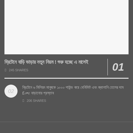
ব্রিটেনে বাড়ি ভাড়ার নতুন নিয়ম ! শুরু হচ্ছে এ মাসেই
245 SHARES
ব্রিটেনে ৬ মিলিয়ন মানুষকে ১০০০ পাউন্ড করে বেনিফিট এবং জ্বালানি তেলের দাম
£০•৫ বাড়ানোর প্রস্তাব
206 SHARES