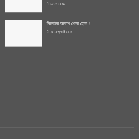
১৮ মে ২০২৬
সিলেটের আকাশ খোলা হোক !
২৫ ফেব্রুয়ারি ২০২৬