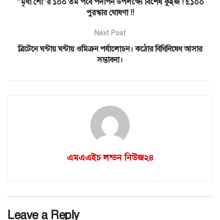
“মৃধা শো”র ১০০ তম পর্বে পদার্পন উপলক্ষ্যে বিশেষ কুইজ ! £১০০
পুরস্কার ঘোষণা !!
Next Post
ব্রিটেনে ঘন্টায় ঘন্টায় ওমিক্রন পর্যালোচন। কঠোর বিধিনিষেধ আসার
সম্ভাবনা।
এমএএইচ লন্ডন নিউজ২৪
Leave a Reply