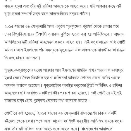
রায়কে হত্যা এবং তাঁর স্ত্রী রাফিদা আহমেদকে আহত করে। যদি আপনার কাছে এই
ঘৃণ্য হামলা সম্পর্কে তথ্য থাকে তাহলে নিচের নম্বরে পাঠান।
২০১৫ সালের ২৬ ফেব্রুয়ারি অমর একুশে গ্রন্থমেলা প্রাঙ্গণ থেকে ফেরার পথে
ঢাকা বিশ্ববিদ্যালয়ের টিএসসি এলাকায় কুপিয়ে হত্যা করা হয় অভিজিৎকে। হামলায়
অভিজিতের স্ত্রী রাফিদা আহমেদও গুরুতর আহত হন। এই হত্যাকাণ্ডে জঙ্গি গোষ্ঠী
আনসার আল ইসলামের পাঁচ সদস্যকে মৃত্যুদণ্ড এবং একজনকে যাবজ্জীবন কারাদণ্ড
দিয়েছে ঢাকার আদালত।
মৃত্যুদণ্ডপ্রাপ্তদের মধ্যে আনসার আল ইসলামের সামরিক শাখার প্রধান ও বরখাস্ত
হওয়া মেজর সৈয়দ জিয়াউল হক ও জঙ্গিনেতা আকরাম হোসেন ওরফে আবির ওরফে
আদনান পলাতক রয়েছেন। যুক্তরাষ্ট্রের পররাষ্ট্র দপ্তরের টুইটে অভিজিৎ ও রাফিদা
আহমেদের ছবি সংবলিত একটি পোস্টার প্রকাশ করা হয়েছে। ওই পোস্টারে এই দুই
ঘাতকের তথ্য চেয়ে পুরস্কার ঘোষণার কথা জানানো হয়েছে।
পোস্টারে বলা হয়েছে, ‘২০১৫ সালের ২৬ ফেব্রুয়ারি বাংলাদেশের ঢাকায় একটি
বইমেলা থেকে ফেরার পথে আল–কায়েদা সংশ্লিষ্ট সন্ত্রাসীরা অভিজিৎ রায়কে হত্যা
এবং তাঁর স্ত্রী রাফিদা বন্যা আহমেদকে আহত করে। বাংলাদেশের আদালতে