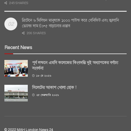
245 SHARES
ব্রিটেনে ৬ মিলিয়ন মানুষকে ১০০০ পাউন্ড করে বেনিফিট এবং জ্বালানি
তেলের দাম £০•৫ বাড়ানোর প্রস্তাব
206 SHARES
Recent News
পূর্ব লন্ডনে এমসি কলেজের কিংবদন্তি দুই অধ্যাপকের বর্ণাঢ্য
সংবর্ধনা
১৮ মে ২০২৬
সিলেটের আকাশ খোলা হোক !
২৫ ফেব্রুয়ারি ২০২৬
© 2022 MAH London News 24