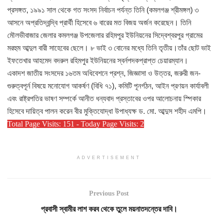
প্রসঙ্গত, ১৯৯১ সাল থেকে গত সংসদ নির্বাচন পর্যন্ত তিনি (কমলগঞ্জ শ্রীমঙ্গল) ৩
আসনে অপ্রতিদ্বন্দ্বি প্রার্থী হিসেবে ৬ বারের মত বিজয় অর্জন করেছেন। তিনি
মৌলভীবাজার জেলার কমলগঞ্জ উপজেলার রহিমপুর ইউনিয়নের সিদ্বেশ্বরপুর গ্রামের
মরহুম আব্দুল বারী সাহেবের ছেলে। ৮ ভাই ৩ বোনের মধ্যে তিনি তৃতীয়।তাঁর ছোট ভাই
ইফতেখার আহমেদ বদরুল রহিমপুর ইউনিয়নের স্বর্নপদকপ্রাপ্ত চেয়ারম্যান।
একাদশ জাতীয় সংসদের ১৬তম অধিবেশনে প্রশ্ন, জিজ্ঞাসা ও উত্তর, জরুরী জন-
গুরুত্বপূর্ন বিষয়ে মনোযোগ আকর্ষণ (বিধি ৭১), কমিটি পূনর্গঠন, আইন প্রণয়ন কার্যাবলী
এবং রাষ্ট্রপতির ভাষণ সম্পর্কে আনীত ধন্যবাদ প্রস্তাবের ওপর আলোচনায় স্পিকার
হিসেবে দায়িত্ব পালন করেন বীর মুক্তিযোদ্ধা উপাধ্যক্ষ ড. মো. আব্দুস শহীদ এমপি।
Total Page Visits: 151 - Today Page Visits: 2
ADVERTISEMENT
Previous Post
প্রবাসী স্বামীর লাশ করব থেকে তুলে ময়নাতদন্তের দাবি।