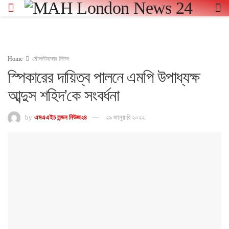
Home
মৌলভীবাজার নিউজ
স্পিকারের দায়িত্ব পালনে এমপি উপাধ্যক্ষ
আব্দুস শহিদ’কে সংবর্ধনা
by
এমএএইচ লন্ডন নিউজ২৪
২৯ জানুয়ারি ২০২২