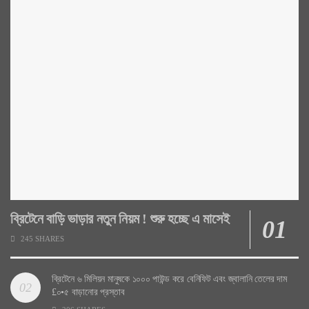
ব্রিটেনে বাড়ি ভাড়ার নতুন নিয়ম ! শুরু হচ্ছে এ মাসেই
245 SHARES
ব্রিটেনে ৬ মিলিয়ন মানুষকে ১০০০ পাউন্ড করে বেনিফিট এবং জ্বালানি তেলের দাম
£০•৫ বাড়ানোর প্রস্তাব