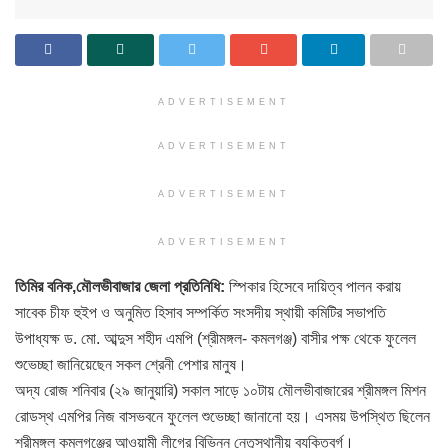
ADVERTISEMENT
ADVERTISEMENT
ADVERTISEMENT
ADVERTISEMENT
তিমির বনিক,মৌলভীবাজার জেলা প্রতিনিধি:
স্পিকার হিসেবে দায়িত্ব পালন করায়
সাবেক চীফ হুইপ ও অনুমিত হিসাব সম্পর্কিত সংসদীয় স্থায়ী কমিটির সভাপতি
উপাধ্যক্ষ ড. মো. আব্দুস শহীদ এমপি (শ্রীমঙ্গল- কমলগঞ্জ) বাসীর পক্ষ থেকে ফুলেল
শুভেচ্ছা জানিয়েছেন সকল শ্রেনী পেশার মানুষ।
অদ্য রোজ শনিবার (২৯ জানুয়ারি) সকাল সাড়ে ১০টায় মৌলভীবাজারের শ্রীমঙ্গল মিশন
রোডস্থ এমপির নিজ বাসভবনে ফুলেল শুভেচ্ছা জানানো হয়। এসময় উপস্থিত ছিলেন
শ্রীমঙ্গল কমলগঞ্জের আওয়ামী লীগের বিভিন্ন নেতৃস্থানীয় ব্যক্তিবর্গ।