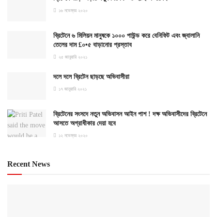
১৬ নভেম্বর ২০২০
ব্রিটেনে ৬ মিলিয়ন মানুষকে ১০০০ পাউন্ড করে বেনিফিট এবং জ্বালানি
তেলের দাম £০•৫ বাড়ানোর প্রস্তাব
২৫ জানুয়ারি ২০২১
দলে দলে ব্রিটেন ছাড়ছে অভিবাসীরা
১৭ জানুয়ারি ২০২১
ব্রিটেনের সংসদে নতুন অভিবাসন আইন পাশ ! দক্ষ অভিবাসীদের ব্রিটেনে
আসতে অগ্রাধীকার দেয়া হবে
১২ নভেম্বর ২০২০
Recent News