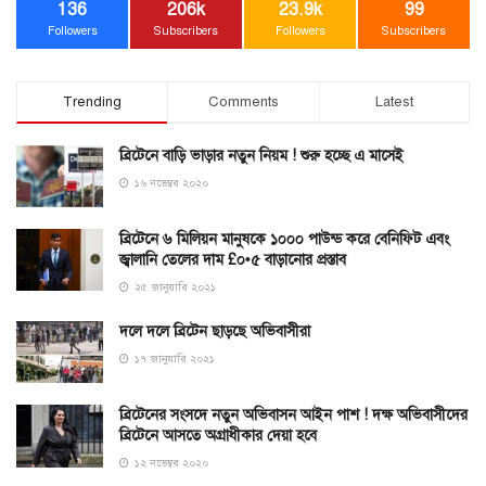
136
206k
23.9k
99
Followers
Subscribers
Followers
Subscribers
Trending
Comments
Latest
ব্রিটেনে বাড়ি ভাড়ার নতুন নিয়ম ! শুরু হচ্ছে এ মাসেই
১৬ নভেম্বর ২০২০
ব্রিটেনে ৬ মিলিয়ন মানুষকে ১০০০ পাউন্ড করে বেনিফিট এবং
জ্বালানি তেলের দাম £০•৫ বাড়ানোর প্রস্তাব
২৫ জানুয়ারি ২০২১
দলে দলে ব্রিটেন ছাড়ছে অভিবাসীরা
১৭ জানুয়ারি ২০২১
ব্রিটেনের সংসদে নতুন অভিবাসন আইন পাশ ! দক্ষ অভিবাসীদের
ব্রিটেনে আসতে অগ্রাধীকার দেয়া হবে
১২ নভেম্বর ২০২০