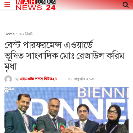
Home
কমিউনিটি
বেস্ট পারফরমেন্স এওয়ার্ডে
ভূষিত সাংবাদিক মোঃ রেজাউল করিম
মৃধা
by
এমএএইচ লন্ডন নিউজ২৪
৩১ জানুয়ারি ২০২৪