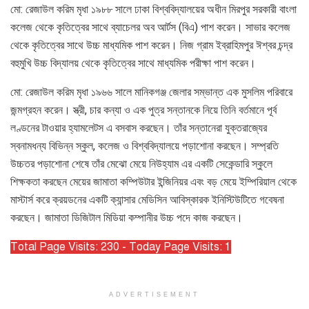
মো: রেজাউল করিম মৃধা ১৯৮৮ সালে ঢাকা বিশ্ববিদ্যালয়ের অধীন মিরপুর সরকারী বাংলা
কলেজ থেকে কৃতিত্বের সাথে ব্যাচেলর অব আর্টস (বিএ) পাশ করেন। সাভার কলেজ
থেকে কৃতিত্বের সাথে উচ্চ মাধ্যমিক পাশ করেন। নিজ গ্রাম ইব্রাহিমপুর ঈশ্বর চন্দ্র
বহুমুখি উচ্চ বিদ্যালয় থেকে কৃতিত্বের সাথে মাধ্যমিক পরীক্ষা পাশ করেন।
মো: রেজাউল করিম মৃধা ১৯৬৬ সালে মানিকগঞ্জ জেলার সম্ভান্ত এক মুসলিম পরিবারে
জন্মগ্রহন করেন। স্ত্রী, চার কন্যা ও এক পুত্র সন্তানকে নিয়ে তিনি বর্তমানে পূর্ব
লণ্ডনের টাওয়ার হ্যামলেটস এ বসবাস করছেন। তাঁর সন্তানেরা যুক্তরাজ্যের
স্বনামধন্য বিভিন্ন স্কুল, কলেজ ও বিশ্ববিদ্যালয়ে পড়াশোনা করছেন। সম্প্রতি
উচ্চতর পড়াশোনা শেষে তাঁর মেঝো মেয়ে নিউহ্যাম এর একটি সেকেন্ডারি স্কুলে
শিক্ষকতা করছেন মেয়ের জামাতা কম্পিউটার ইন্জিনিয়র এবং বড় মেয়ে ইম্পিরিয়াল থেকে
মাস্টার্স করে ক্রয়ডনের একটি ক্যান্সার মেডিসিন আবিস্কারক ইনিস্টিউটিতে গবেষনা
করছেন। জামাতা ডিজিটাল মিডিয়া কম্পানীর উচ্চ পদে কাজ করছেন।
Total Page Visits: 230 - Today Page Visits: 1
ADVERTISEMENT