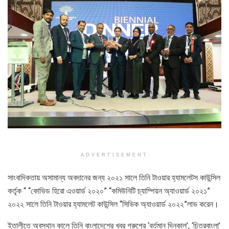
ADVERTISEMENT
সাংবাদিকতায় অসামান্য অবদানের জন্য ২০২১ সালে তিনি টাওয়ার হ্যামলেটস কাউন্সিল
কর্তৃক “ “কোভিড হিরো এওয়ার্ড ২০২০” “কমিউনিটি চ্যাম্পিয়ন অ্যাওয়ার্ড ২০২১”
২০২২ সালে তিনি টাওয়ার হ্যামলেট কাউন্সিল “সিভিক অ্যাওয়ার্ড ২০২২”লাভ করেন।
ইতালীতে অবস্থান কালে তিনি বাংলাদেশের খবর গ্রুপের ‘বর্তমান দিনকাল’, ‘চিত্রবাংলা’