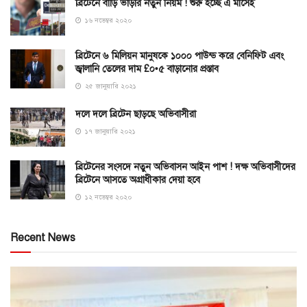
ব্রিটেনে বাড়ি ভাড়ার নতুন নিয়ম ! শুরু হচ্ছে এ মাসেই
১৬ নভেম্বর ২০২০
ব্রিটেনে ৬ মিলিয়ন মানুষকে ১০০০ পাউন্ড করে বেনিফিট এবং
জ্বালানি তেলের দাম £০•৫ বাড়ানোর প্রস্তাব
২৫ জানুয়ারি ২০২১
দলে দলে ব্রিটেন ছাড়ছে অভিবাসীরা
১৭ জানুয়ারি ২০২১
ব্রিটেনের সংসদে নতুন অভিবাসন আইন পাশ ! দক্ষ অভিবাসীদের
ব্রিটেনে আসতে অগ্রাধীকার দেয়া হবে
১২ নভেম্বর ২০২০
Recent News