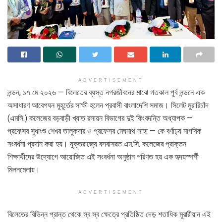
ADVERTISEMENT
লন্ডন, ১৭ মে ২০২৬ — বিলেতের ব্যস্ত নগরজীবনের মাঝে গতকাল পূর্ব লন্ডনে এক
অসাধারণ আবেগঘন মুহূর্তের সাক্ষী হলেন প্রবাসী বাংলাদেশি সমাজ। সিলেট মুরারিচাঁদ
(এমসি.) কলেজের বড়বাড়ী খ্যাত রসায়ন বিভাগের দুই কিংবদন্তি অধ্যাপক —
প্রফেসর সুধাংশু শেখর তালুকদার ও প্রফেসর মেঘনাথ সাহা — কে বর্ণাঢ্য নাগরিক
সংবর্ধনা প্রদান করা হয়। যুক্তরাজ্যে বসবাসরত এম.সি. কলেজের প্রাক্তন
শিক্ষার্থীদের উদ্যোগে আয়োজিত এই সংবর্ধনা অনুষ্ঠান পরিণত হয় এক হৃদয়স্পর্শী
মিলনমেলায়।
ADVERTISEMENT
বিলেতের বিভিন্ন প্রান্ত থেকে স্ব স্ব ক্ষেত্রে প্রতিষ্ঠিত দেড় শতাধিক মুরারীয়ান এই