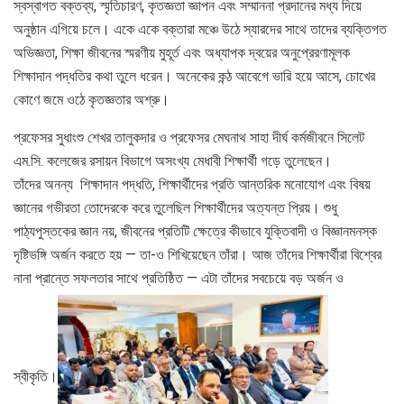
স্বস্বাগত বক্তব্য, স্মৃতিচারণ, কৃতজ্ঞতা জ্ঞাপন এবং সম্মাননা প্রদানের মধ্য দিয়ে
অনুষ্ঠান এগিয়ে চলে। একে একে বক্তারা মঞ্চে উঠে স্যারদের সাথে তাদের ব্যক্তিগত
অভিজ্ঞতা, শিক্ষা জীবনের স্মরণীয় মুহূর্ত এবং অধ্যাপক দ্বয়ের অনুপ্রেরণামূলক
শিক্ষাদান পদ্ধতির কথা তুলে ধরেন। অনেকের কন্ঠ আবেগে ভারি হয়ে আসে, চোখের
কোণে জমে ওঠে কৃতজ্ঞতার অশ্রু।
প্রফেসর সুধাংশু শেখর তালুকদার ও প্রফেসর মেঘনাথ সাহা দীর্ঘ কর্মজীবনে সিলেট
এম.সি. কলেজের রসায়ন বিভাগে অসংখ্য মেধাবী শিক্ষার্থী গড়ে তুলেছেন।
তাঁদের অনন্য শিক্ষাদান পদ্ধতি, শিক্ষার্থীদের প্রতি আন্তরিক মনোযোগ এবং বিষয়
জ্ঞানের গভীরতা তোদেরকে করে তুলেছিল শিক্ষার্থীদের অত্যন্ত প্রিয়। শুধু
পাঠ্যপুস্তকের জ্ঞান নয়, জীবনের প্রতিটি ক্ষেত্রে কীভাবে যুক্তিবাদী ও বিজ্ঞানমনস্ক
দৃষ্টিভঙ্গি অর্জন করতে হয় — তা-ও শিখিয়েছেন তাঁরা। আজ তাঁদের শিক্ষার্থীরা বিশ্বের
নানা প্রান্তে সফলতার সাথে প্রতিষ্ঠিত — এটা তাঁদের সবচেয়ে বড় অর্জন ও
স্বীকৃতি।