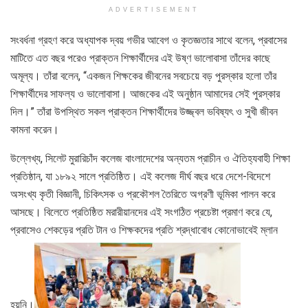
ADVERTISEMENT
সংবর্ধনা গ্রহণ করে অধ্যাপক দ্বয় গভীর আবেগ ও কৃতজ্ঞতার সাথে বলেন, প্রবাসের
মাটিতে এত বছর পরেও প্রাক্তন শিক্ষার্থীদের এই উষ্ণ ভালোবাসা তাঁদের কাছে
অমূল্য। তাঁরা বলেন, “একজন শিক্ষকের জীবনের সবচেয়ে বড় পুরস্কার হলো তাঁর
শিক্ষার্থীদের সাফল্য ও ভালোবাসা। আজকের এই অনুষ্ঠান আমাদের সেই পুরস্কার
দিল।” তাঁরা উপস্থিত সকল প্রাক্তন শিক্ষার্থীদের উজ্জ্বল ভবিষ্যৎ ও সুখী জীবন
কামনা করেন।
উল্লেখ্য, সিলেট মুরারিচাঁদ কলেজ বাংলাদেশের অন্যতম প্রাচীন ও ঐতিহ্যবাহী শিক্ষা
প্রতিষ্ঠান, যা ১৮৯২ সালে প্রতিষ্ঠিত। এই কলেজ দীর্ঘ বছর ধরে দেশে-বিদেশে
অসংখ্য কৃতী বিজ্ঞানী, চিকিৎসক ও প্রকৌশল তৈরিতে অগ্রণী ভূমিকা পালন করে
আসছে। বিলেতে প্রতিষ্ঠিত মরারীয়ানদের এই সংগঠিত প্রচেষ্টা প্রমাণ করে যে,
প্রবাসেও শেকড়ের প্রতি টান ও শিক্ষকদের প্রতি শ্রদ্ধাবোধ কোনোভাবেই ম্লান
হয়নি।