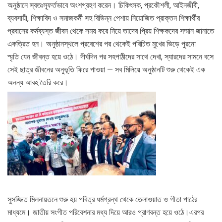
অনুষ্ঠানে স্বতঃস্ফূর্তভাবে অংশগ্রহণ করেন। চিকিৎসক, প্রকৌশলী, আইনজীবী,
ব্যবসায়ী, শিক্ষাবিদ ও সমাজকর্মী সহ বিভিন্ন পেশায় নিয়োজিত প্রাক্তন শিক্ষার্থীর
প্রবাসের কর্মব্যস্ত জীবন থেকে সময় করে নিয়ে তাদের প্রিয় শিক্ষকদের সম্মান জানাতে
একত্রিত হন। অনুষ্ঠানস্থলে প্রবেশের পর থেকেই পরিচিত মুখের ভিড়ে পুরনো
স্মৃতি যেন জীবন্ত হয়ে ওঠে। দীর্ঘদিন পর সহপাঠীদের সাথে দেখা, স্যারদের সামনে বসে
সেই ছাত্র জীবনের অনুভূতি ফিরে পাওয়া — সব মিলিয়ে অনুষ্ঠানটি শুরু থেকেই এক
অনন্য আবহ তৈরি করে।
সুসজ্জিত মিলনায়তনে শুরু হয় পবিত্র ধর্মগ্রন্থ থেকে তেলাওয়াত ও গীতা পাঠের
মাধ্যমে। জাতীয় সংগীত পরিবেশনার মধ্য দিয়ে আরও প্রাণবন্ত হয়ে ওঠে।এরপর