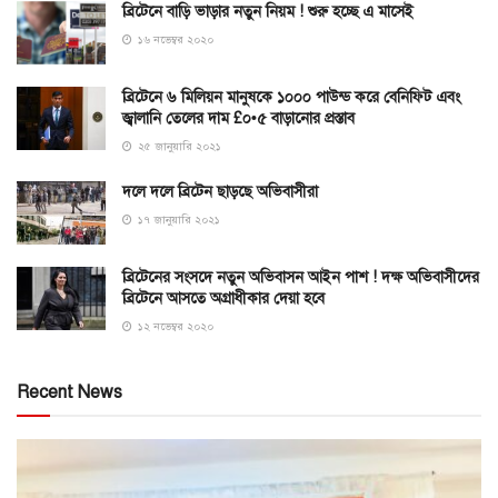
ব্রিটেনে বাড়ি ভাড়ার নতুন নিয়ম ! শুরু হচ্ছে এ মাসেই
১৬ নভেম্বর ২০২০
ব্রিটেনে ৬ মিলিয়ন মানুষকে ১০০০ পাউন্ড করে বেনিফিট এবং
জ্বালানি তেলের দাম £০•৫ বাড়ানোর প্রস্তাব
২৫ জানুয়ারি ২০২১
দলে দলে ব্রিটেন ছাড়ছে অভিবাসীরা
১৭ জানুয়ারি ২০২১
ব্রিটেনের সংসদে নতুন অভিবাসন আইন পাশ ! দক্ষ অভিবাসীদের
ব্রিটেনে আসতে অগ্রাধীকার দেয়া হবে
১২ নভেম্বর ২০২০
Recent News