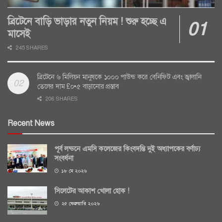
ব্রিটেনে বাড়ি ভাড়ার নতুন নিয়ম ! শুরু হচ্ছে এ
মাসেই
245 SHARES
ব্রিটেনে ৬ মিলিয়ন মানুষকে ১০০০ পাউন্ড করে বেনিফিট এবং জ্বালানি
তেলের দাম £০•৫ বাড়ানোর প্রস্তাব
206 SHARES
Recent News
পূর্ব লন্ডনে এমসি কলেজের কিংবদন্তি দুই অধ্যাপকের বর্ণাঢ্য
সংবর্ধনা
১৮ মে ২০২৬
সিলেটের আকাশ খোলা হোক !
২৫ ফেব্রুয়ারি ২০২৬