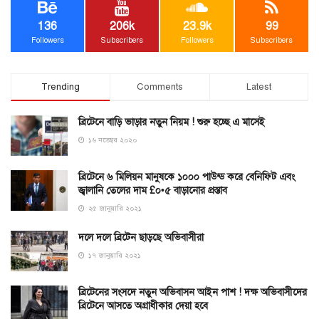
136
206k
23.9k
99
Followers
Subscribers
Followers
Subscribers
Trending
Comments
Latest
ব্রিটেনে বাড়ি ভাড়ার নতুন নিয়ম ! শুরু হচ্ছে এ মাসেই
১৬ নভেম্বর ২০২০
ব্রিটেনে ৬ মিলিয়ন মানুষকে ১০০০ পাউন্ড করে বেনিফিট এবং
জ্বালানি তেলের দাম £০•৫ বাড়ানোর প্রস্তাব
২৫ জানুয়ারি ২০২১
দলে দলে ব্রিটেন ছাড়ছে অভিবাসীরা
১৭ জানুয়ারি ২০২১
ব্রিটেনের সংসদে নতুন অভিবাসন আইন পাশ ! দক্ষ অভিবাসীদের
ব্রিটেনে আসতে অগ্রাধীকার দেয়া হবে