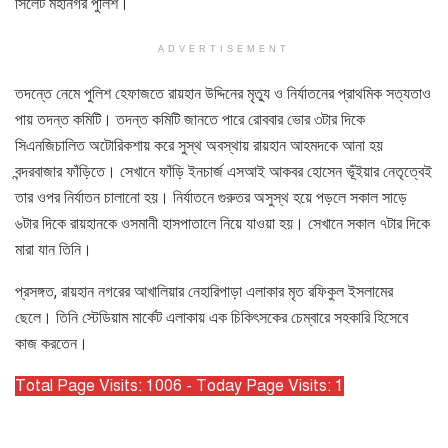
সিলেট মহানগর পুলিশ।
ADVERTISEMENT
তদন্তে নেমে পুলিশ হেফাজতে রায়হান উদ্দিনের মৃত্যু ও নির্যাতনের প্রাথমিক সত্যতাও
পায় তদন্ত কমিটি। তদন্ত কমিটি জানতে পারে রোববার ভোর ৩টার দিকে
সিএনজিচালিত অটোরিকশায় করে সুস্থ অবস্থায় রায়হান আহমদকে আনা হয়
বন্দরবাজার ফাঁড়িতে। সেখানে ফাঁড়ি ইনচার্জ এসআই আকবর হোসেন ভূঁইয়ার নেতৃত্বেই
তার ওপর নির্যাতন চালানো হয়। নির্যাতনে গুরুতর অসুস্থ হয়ে পড়লে সকাল সাড়ে
৬টার দিকে রায়হানকে ওসমানী হাসপাতালে নিয়ে যাওয়া হয়। সেখানে সকাল ৭টার দিকে
মারা যান তিনি।
প্রসঙ্গত, রায়হান নগরের আখালিয়ার নেহারিপাড়া এলাকার মৃত রফিকুল ইসলামের
ছেলে। তিনি স্টেডিয়াম মার্কেট এলাকায় এক চিকিৎসকের চেম্বারে সহকারি হিসেবে
কাজ করতেন।
Total Page Visits: 1006 - Today Page Visits: 1