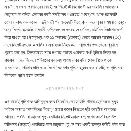
একটি দল জেলা প্রশাসনের নির্বাহী ম্যাজিস্ট্রেট মিসবাহ উদ্দিন ও সজিব আহমদের
নেতৃত্বে আখালিয়া এলাকার নবাবী মসজিদের পঞ্চায়েত গোরস্থান থেকে মরদেহটি
তোলার কাজ শুরু করেন। দুই ঘণ্টা পর মরদেহটি উত্তোলন করে পুনরায় ময়নাতদন্তের
জন্য সিলেট এমএজি ওসমানী মেডিকেল কলেজের ফরেনসিক মেডিসিন বিভাগের মর্গে
নিয়ে যাওয়া হয়।উল্লেখ্য, গত ১১ অক্টোবর (রোববার) ভোরে রায়হান আহমদ (৩৩)
নামে সিলেট নগরের আখালিয়ার এক যুবক নিহত হন। পুলিশের পক্ষ থেকে প্রথমে
প্রচার করা হয়, ছিনতাইয়ের দায়ে নগরের কাষ্টঘর এলাকায় গণপিটুনিতে নিহত হন
রায়হান। তবে বিকেলে পরিবারের বক্তব্য পাওয়ার পর ঘটনা মোড় নিতে থাকে
অন্যদিনে। পরিবার দাবি করে, সিলেট মহানগর পুলিশের বন্দর বাজার ফাঁড়িতে পুলিশের
নির্যাতনে প্রাণ হারান রায়হান।
ADVERTISEMENT
ওই রাতেই পুলিশকে অভিযুক্ত করে সিলেটের কোতোয়ালি থানায় হেফাজতে মৃত্যু
আইনে অজ্ঞাত আসামিদের বিরুদ্ধে মামলা করেন নিহতের স্ত্রী তাহমিনা আক্তার
তান্নি। পরদিন রায়হানের মৃত্যুর ঘটনায় সিলেট মহানগর পুলিশের অতিরিক্ত উপ
কমিশনার (উত্তর) শাহরিয়ার আল মামুনকে প্রধান করে একটি তদন্ত কমিটি গঠন করে