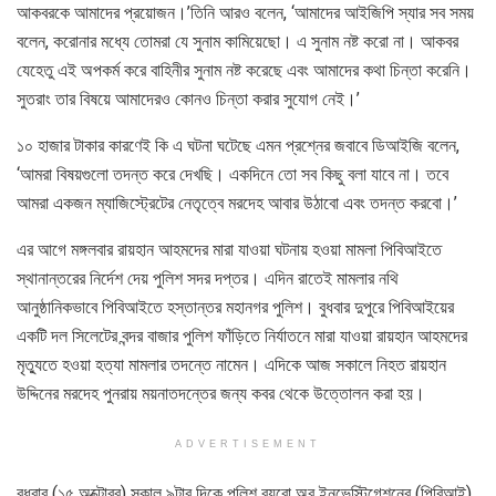
আকবরকে আমাদের প্রয়োজন।’তিনি আরও বলেন, ‘আমাদের আইজিপি স্যার সব সময়
বলেন, করোনার মধ্যে তোমরা যে সুনাম কামিয়েছো। এ সুনাম নষ্ট করো না। আকবর
যেহেতু এই অপকর্ম করে বাহিনীর সুনাম নষ্ট করেছে এবং আমাদের কথা চিন্তা করেনি।
সুতরাং তার বিষয়ে আমাদেরও কোনও চিন্তা করার সুযোগ নেই।’
১০ হাজার টাকার কারণেই কি এ ঘটনা ঘটেছে এমন প্রশ্নের জবাবে ডিআইজি বলেন,
‘আমরা বিষয়গুলো তদন্ত করে দেখছি। একদিনে তো সব কিছু বলা যাবে না। তবে
আমরা একজন ম্যাজিস্ট্রেটের নেতৃত্বে মরদেহ আবার উঠাবো এবং তদন্ত করবো।’
এর আগে মঙ্গলবার রায়হান আহমদের মারা যাওয়া ঘটনায় হওয়া মামলা পিবিআইতে
স্থানান্তরের নির্দেশ দেয় পুলিশ সদর দপ্তর। এদিন রাতেই মামলার নথি
আনুষ্ঠানিকভাবে পিবিআইতে হস্তান্তর মহানগর পুলিশ। বুধবার দুপুরে পিবিআইয়ের
একটি দল সিলেটের বন্দর বাজার পুলিশ ফাঁড়িতে নির্যাতনে মারা যাওয়া রায়হান আহমদের
মৃত্যুতে হওয়া হত্যা মামলার তদন্তে নামেন। এদিকে আজ সকালে নিহত রায়হান
উদ্দিনের মরদেহ পুনরায় ময়নাতদন্তের জন্য কবর থেকে উত্তোলন করা হয়।
ADVERTISEMENT
বুধবার (১৫ অক্টোবর) সকাল ৯টার দিকে পুলিশ ব্যুরো অব ইনভেস্টিগেশনের (পিবিআই)