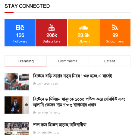
STAY CONNECTED
136
206k
23.9k
99
Followers
Subscribers
Followers
Subscribers
Trending
Comments
Latest
ব্রিটেনে বাড়ি ভাড়ার নতুন নিয়ম ! শুরু হচ্ছে এ মাসেই
১৬ নভেম্বর ২০২০
ব্রিটেনে ৬ মিলিয়ন মানুষকে ১০০০ পাউন্ড করে বেনিফিট এবং
জ্বালানি তেলের দাম £০•৫ বাড়ানোর প্রস্তাব
২৫ জানুয়ারি ২০২১
দলে দলে ব্রিটেন ছাড়ছে অভিবাসীরা
১৭ জানুয়ারি ২০২১