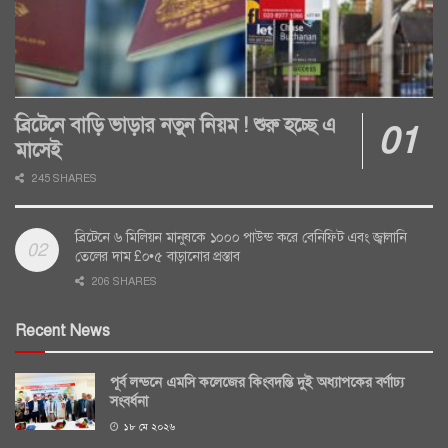
ব্রিটেনে বাড়ি ভাড়ার নতুন নিয়ম ! শুরু হচ্ছে এ
মাসেই
245 SHARES
ব্রিটেনে ৬ মিলিয়ন মানুষকে ১০০০ পাউন্ড করে বেনিফিট এবং জ্বালানি
তেলের দাম £০•৫ বাড়ানোর প্রস্তাব
206 SHARES
Recent News
পূর্ব লন্ডনে এমসি কলেজের কিংবদন্তি দুই অধ্যাপকের বর্ণাঢ্য
সংবর্ধনা
১৮ মে ২০২৬