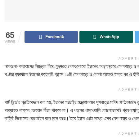
65
Facebook
WhatsApp
VIEWS
ADVERT
নাগরনো-কারাবাখের নিয়ন্ত্রণ নিয়ে যুদ্ধরত দেশগুলোকে ইরানের অভ্যন্তরে ক্ষেপণাস্ত্র 
ঘণ্টার ব্যবধানে ইরানের কয়েকটি গ্রামে ১০টি ক্ষেপণাস্ত্র ও গোলা আঘাত হানার পর এ হুঁশ
ADVERT
পার্ট টুডে’র প্রতিবেদনে বলা হয়, ইরানের পররাষ্ট্র মন্ত্রণালয়ের মুখপাত্র সাঈদ খাতিবজাদে
অব্যাহত থাকলে তেহরান নীরব থাকবে না। এ ধরনের খামখেয়ালি কোনোভাবেই গ্রহণযোগ্য ন
বাহিনী নিজেদের রেডলাইন বলে মনে করে।’তবে ইরান এরই মধ্যে এসব ক্ষেপণাস্ত্র ও গো
ADVERT