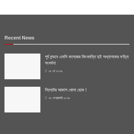
Recent News
পূর্ব লন্ডনে এমসি কলেজের কিংবদন্তি দুই অধ্যাপকের বর্ণাঢ্য
সংবর্ধনা
১৮ মে ২০২৬
সিলেটের আকাশ খোলা হোক !
২৫ ফেব্রুয়ারি ২০২৬