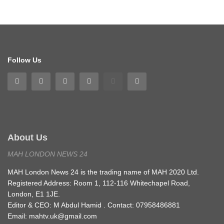
Follow Us
About Us
MAH LONDON NEWS 24
MAH London News 24 is the trading name of MAH 2020 Ltd.
Registered Address: Room 1, 112-116 Whitechapel Road,
London, E1 1JE.
Editor & CEO: M Abdul Hamid . Contact: 07958486881
Email: mahtv.uk@gmail.com