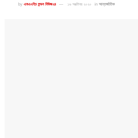
by
এমএএইচ লন্ডন নিউজ২৪
১৬ অক্টোবর ২০২০
in
আন্তর্জাতিক