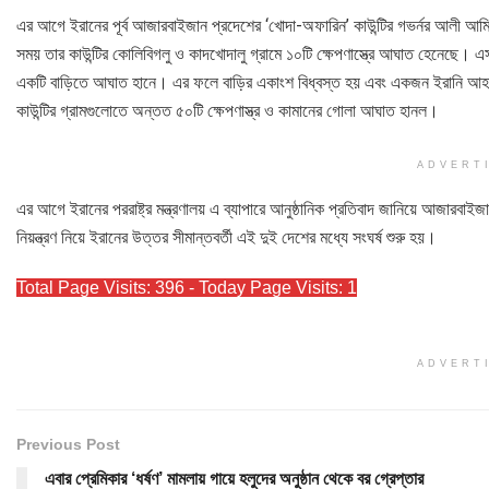
এর আগে ইরানের পূর্ব আজারবাইজান প্রদেশের ‘খোদা-অফারিন’ কাউন্টির গভর্নর আলী আমিরি
সময় তার কাউন্টির কোলিবিগলু ও কাদখোদালু গ্রামে ১০টি ক্ষেপণাস্ত্রে আঘাত হেনেছে। এস
একটি বাড়িতে আঘাত হানে। এর ফলে বাড়ির একাংশ বিধ্বস্ত হয় এবং একজন ইরানি আহত 
কাউন্টির গ্রামগুলোতে অন্তত ৫০টি ক্ষেপণাস্ত্র ও কামানের গোলা আঘাত হানল।
ADVERT
এর আগে ইরানের পররাষ্ট্র মন্ত্রণালয় এ ব্যাপারে আনুষ্ঠানিক প্রতিবাদ জানিয়ে আজারবা
নিয়ন্ত্রণ নিয়ে ইরানের উত্তর সীমান্তবর্তী এই দুই দেশের মধ্যে সংঘর্ষ শুরু হয়।
Total Page Visits: 396 - Today Page Visits: 1
ADVERT
Previous Post
এবার প্রেমিকার ‘ধর্ষণ’ মামলায় গায়ে হলুদের অনুষ্ঠান থেকে বর গ্রেপ্তার