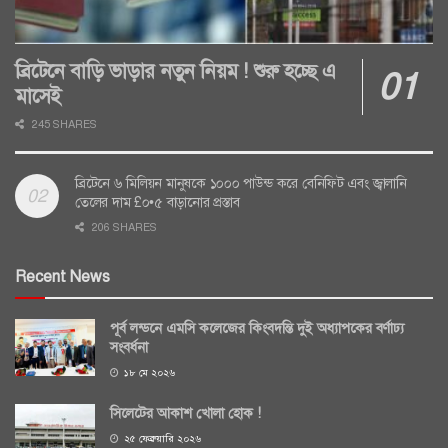
ব্রিটেনে বাড়ি ভাড়ার নতুন নিয়ম ! শুরু হচ্ছে এ
মাসেই
245 SHARES
ব্রিটেনে ৬ মিলিয়ন মানুষকে ১০০০ পাউন্ড করে বেনিফিট এবং জ্বালানি
তেলের দাম £০•৫ বাড়ানোর প্রস্তাব
206 SHARES
Recent News
পূর্ব লন্ডনে এমসি কলেজের কিংবদন্তি দুই অধ্যাপকের বর্ণাঢ্য
সংবর্ধনা
১৮ মে ২০২৬
সিলেটের আকাশ খোলা হোক !
২৫ ফেব্রুয়ারি ২০২৬