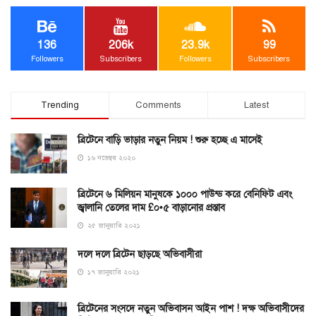
136
206k
23.9k
99
Followers
Subscribers
Followers
Subscribers
Trending
Comments
Latest
ব্রিটেনে বাড়ি ভাড়ার নতুন নিয়ম ! শুরু হচ্ছে এ মাসেই
১৬ নভেম্বর ২০২০
ব্রিটেনে ৬ মিলিয়ন মানুষকে ১০০০ পাউন্ড করে বেনিফিট এবং
জ্বালানি তেলের দাম £০•৫ বাড়ানোর প্রস্তাব
২৫ জানুয়ারি ২০২১
দলে দলে ব্রিটেন ছাড়ছে অভিবাসীরা
১৭ জানুয়ারি ২০২১
ব্রিটেনের সংসদে নতুন অভিবাসন আইন পাশ ! দক্ষ অভিবাসীদের