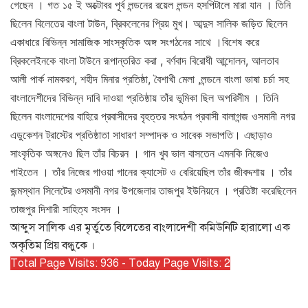
গেছেন । গত ১৫ ই অক্টোবর পূর্ব লন্ডনের রয়েল লন্ডন হসপিটালে মারা যান । তিনি
ছিলেন বিলেতের বাংলা টাউন, ব্রিকলেনের প্রিয় মুখ। আব্দুস সালিক জড়িত ছিলেন
একাধারে বিভিন্ন সামাজিক সাংস্কৃতিক অঙ্গ সংগঠনের সাথে ।বিশেষ করে
ব্রিকলেইনকে বাংলা টাউনে রূপান্তরিত করা , বর্ণবাদ বিরোধী আন্দোলন, আলতাব
আলী পার্ক নামকরণ, শহীদ মিনার প্রতিষ্ঠা, বৈশাখী মেলা ,লন্ডনে বাংলা ভাষা চর্চা সহ
বাংলাদেশীদের বিভিন্ন দাবি দাওয়া প্রতিষ্ঠায় তাঁর ভূমিকা ছিল অপরিসীম । তিনি
ছিলেন বাংলাদেশের বাহিরে প্রবাসীদের বৃহত্তর সংঘঠন প্রবাসী বালাগন্জ ওসমানী নগর
এডুকেশন ট্রাস্টের প্রতিষ্ঠাতা সাধারণ সম্পাদক ও সাবেক সভাপতি। এছাড়াও
সাংকৃতিক অঙ্গনেও ছিল তাঁর বিচরন । গান খুব ভাল বাসতেন এমনকি নিজেও
গাইতেন । তাঁর নিজের গাওয়া গানের ক্যাসেট ও বেরিয়েছিল তাঁর জীবদ্দশায় । তাঁর
জন্মস্থান সিলেটের ওসমানী নগর উপজেলার তাজপুর ইউনিয়নে । প্রতিষ্টা করেছিলেন
তাজপুর দিশারী সাহিত্য সংসদ ।
আব্দুস সালিক এর মৃর্তুতে বিলেতের বাংলাদেশী কমিউনিটি হারালো এক
অকৃতিম প্রিয় বন্ধুকে ।
Total Page Visits: 936 - Today Page Visits: 2