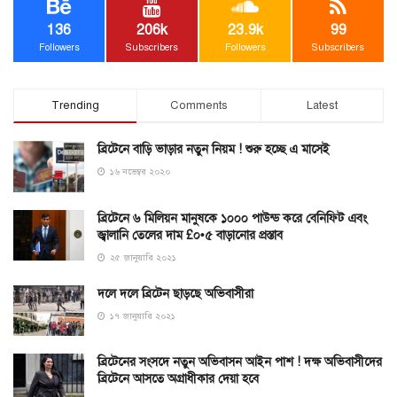
136
206k
23.9k
99
Followers
Subscribers
Followers
Subscribers
Trending
Comments
Latest
ব্রিটেনে বাড়ি ভাড়ার নতুন নিয়ম ! শুরু হচ্ছে এ মাসেই
১৬ নভেম্বর ২০২০
ব্রিটেনে ৬ মিলিয়ন মানুষকে ১০০০ পাউন্ড করে বেনিফিট এবং
জ্বালানি তেলের দাম £০•৫ বাড়ানোর প্রস্তাব
২৫ জানুয়ারি ২০২১
দলে দলে ব্রিটেন ছাড়ছে অভিবাসীরা
১৭ জানুয়ারি ২০২১
ব্রিটেনের সংসদে নতুন অভিবাসন আইন পাশ ! দক্ষ অভিবাসীদের
ব্রিটেনে আসতে অগ্রাধীকার দেয়া হবে