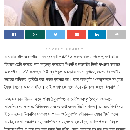
ADVERTISEMENT
আওয়ামী লীগ একদলীয় শাসন ব্যবস্থা প্রতিষ্ঠিত করতে বাংলাদেশকে পুলিশী রাষ্ট্র
হিসেবে তৈরি করেছে বলে মন্তব্য করেছেন বিএনপির মহাসচিব মির্জা ফখরুল ইসলাম
আলমগীর। তিনি বলেছেন, ‘এই প্রতিকূল অবস্থায় দেশে সুশাসন, জনগণের ভোট ও
ভাতের অধিকার প্রতিষ্ঠা করা সহজ ব্যাপার নয়। তবে অবশ্যই গণআন্দোলনে মাধ্যমে
স্বৈরশাসনের অবসান ঘটবে। তাই জনগণকে সঙ্গে নিয়ে মাঠ কাজ করছে বিএনপি।’
আজ মঙ্গলবার বিকেল সাড়ে ৪টায় ঠাকুরগাঁওয়ের তাতীঁপাড়াস্থ পৈতৃক বাসভবনে
সাংবাদিকদের সঙ্গে মতবিনিময়কালে এসব কথা বলেন মির্জা ফখরুল। এ সময় উপস্থিত
ছিলেন-জেলা বিএনপির সাধারণ সম্পাদক ও ঠাকুরগাঁও পৌরসভার মেয়র মির্জা ফয়সল
আমীন, জেলা বিএনপির সহ-সভাপতি ওবায়দুল্লাহ হক মাসুদ, অর্থসম্পাদক শরিফুল
ইসলাম শরিফ, দপ্তর সম্পাদক মামুন উর রশিদ, জেলা যুবদলের সাধারণ সম্পাদক মাহাবুব