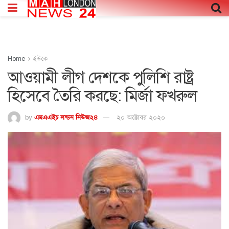
Home
ইউকে
আওয়ামী লীগ দেশকে পুলিশি রাষ্ট্র
হিসেবে তৈরি করছে: মির্জা ফখরুল
by
এমএএইচ লন্ডন নিউজ২৪
২০ অক্টোবর ২০২০