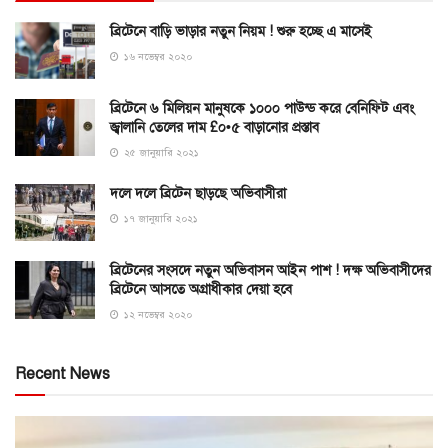
ব্রিটেনে বাড়ি ভাড়ার নতুন নিয়ম ! শুরু হচ্ছে এ মাসেই
১৬ নভেম্বর ২০২০
ব্রিটেনে ৬ মিলিয়ন মানুষকে ১০০০ পাউন্ড করে বেনিফিট এবং
জ্বালানি তেলের দাম £০•৫ বাড়ানোর প্রস্তাব
২৫ জানুয়ারি ২০২১
দলে দলে ব্রিটেন ছাড়ছে অভিবাসীরা
১৭ জানুয়ারি ২০২১
ব্রিটেনের সংসদে নতুন অভিবাসন আইন পাশ ! দক্ষ অভিবাসীদের
ব্রিটেনে আসতে অগ্রাধীকার দেয়া হবে
১২ নভেম্বর ২০২০
Recent News