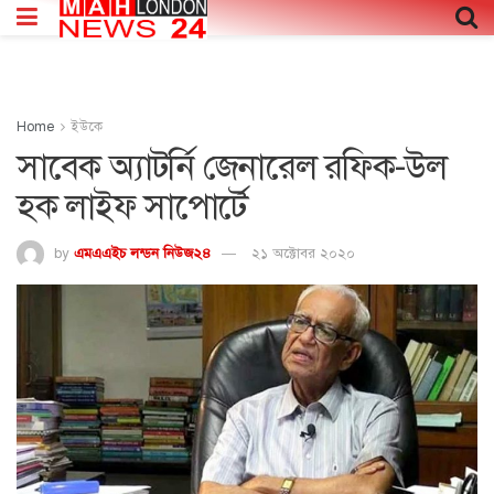
Home
ইউকে
সাবেক অ্যাটর্নি জেনারেল রফিক-উল
হক লাইফ সাপোর্টে
by
এমএএইচ লন্ডন নিউজ২৪
২১ অক্টোবর ২০২০