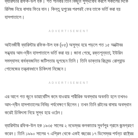
ব্যারিস্টার রফিক-উল হক। গত শনিবার তিনি কিছুটা সুস্থবোধ করলে সকালের দিকে
রিলিজ নিয়ে বাসায় ফিরে যান। কিন্তু দুপুরের পরপরই ফের তাকে ভর্তি করা হয়
হাসপাতালে।
ADVERTISEMENT
আইনজীবী ব্যারিস্টার রফিক-উল হক (৮৫) অসুস্থ হয়ে পড়লে গত ১৫ অক্টোবর
সন্ধ্যায় আদ-দ্বীন হাসপাতালে ভর্তি করা হয়। জানা গেছে, রক্তশূন্যতা, ইউরিন
সমস্যাসহ বার্ধক্যজনিত জটিলতায় ভুগছেন তিনি। তিনি ডাক্তার রিচমন্ড রোল্যান্ড
গোমেজের তত্ত্বাবধানে চিকিৎসা নিচ্ছেন।
ADVERTISEMENT
এর আগে গত জুনে ডায়াবেটিস কমে যাওয়ায় শারীরিক অবস্থার অবনতি হলে তখনও
আদ-দ্বীন হাসপাতালের নিবিড় পর্যবেক্ষণে ছিলেন। তখন তিনি পল্টনের বাসায় অবস্থান
করেই চিকিৎসা নিয়ে সুস্থ হয়ে ওঠেন।
ব্যারিস্টার রফিক-উল হক ১৯৩৫ সালের ২ নভেম্বর কলকাতার সুবর্ণপুর গ্রামে জন্মগ্রহণ
করেন। তিনি ১৯৯০ সালের ৭ এপ্রিল থেকে একই বছরের ১৭ ডিসেম্বর পর্যন্ত রাষ্ট্রের