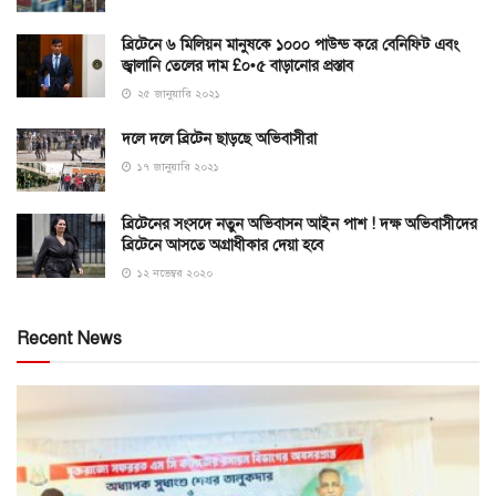
ব্রিটেনে ৬ মিলিয়ন মানুষকে ১০০০ পাউন্ড করে বেনিফিট এবং
জ্বালানি তেলের দাম £০•৫ বাড়ানোর প্রস্তাব
২৫ জানুয়ারি ২০২১
দলে দলে ব্রিটেন ছাড়ছে অভিবাসীরা
১৭ জানুয়ারি ২০২১
ব্রিটেনের সংসদে নতুন অভিবাসন আইন পাশ ! দক্ষ অভিবাসীদের
ব্রিটেনে আসতে অগ্রাধীকার দেয়া হবে
১২ নভেম্বর ২০২০
Recent News