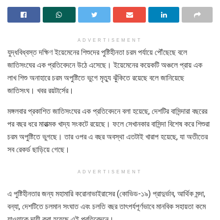
ADVERTISEMENT
যুদ্ধবিধ্বস্ত দক্ষিণ ইয়েমেনের শিশুদের পুষ্টিহীনতা চরম পর্যায়ে পৌঁছেছে বলে
জাতিসংঘের এক প্রতিবেদনে উঠে এসেছে। ইয়েমেনের কয়েকটি অঞ্চলে প্রায় এক
লাখ শিশু অনাহারে চরম অপুষ্টিতে ভুগে মৃত্যু ঝুঁকিতে রয়েছে বলে জানিয়েছে
জাতিসংঘ। খবর রয়টার্সের।
মঙ্গলবার প্রকাশিত জাতিসংঘের এক প্রতিবেদনে বলা হয়েছে, দেশটির ‍বাসিন্দারা বছরের
পর বছর ধরে মারাত্মক খাদ্য সংকটে রয়েছে। ফলে সেখানকার বাসিন্দা বিশেষ করে শিশুরা
চরম অপুষ্টিতে ভুগছে। তার ওপর এ বছর অবস্থা এতটাই খারাপ হয়েছে, যা অতীতের
সব রেকর্ড ছাড়িয়ে গেছে।
ADVERTISEMENT
এ পুষ্টিহীনতার জন্য মহামারি করোনাভাইরাসের (কোভিড-১৯) প্রাদুর্ভাব, আর্থিক মন্দা,
বন্যা, দেশটিতে চলমান সংঘাত এবং চলতি বছর তাৎপর্যপূর্ণভাবে মানবিক সহায়তা কমে
যাওয়াকে দায়ী করা হয়েছে এই প্রতিবেদনে।