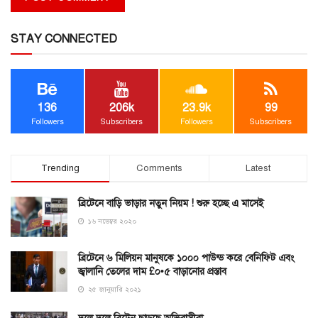
STAY CONNECTED
136
206k
23.9k
99
Followers
Subscribers
Followers
Subscribers
Trending
Comments
Latest
ব্রিটেনে বাড়ি ভাড়ার নতুন নিয়ম ! শুরু হচ্ছে এ মাসেই
১৬ নভেম্বর ২০২০
ব্রিটেনে ৬ মিলিয়ন মানুষকে ১০০০ পাউন্ড করে বেনিফিট এবং
জ্বালানি তেলের দাম £০•৫ বাড়ানোর প্রস্তাব
২৫ জানুয়ারি ২০২১