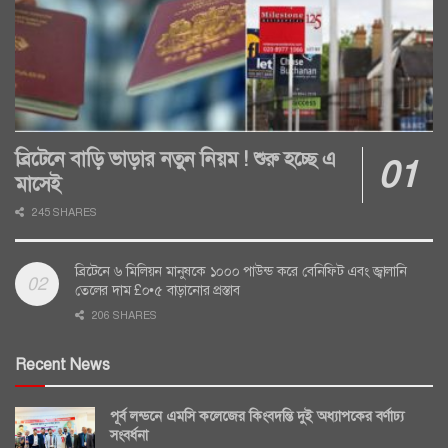
ব্রিটেনে বাড়ি ভাড়ার নতুন নিয়ম ! শুরু হচ্ছে এ
মাসেই
245 SHARES
ব্রিটেনে ৬ মিলিয়ন মানুষকে ১০০০ পাউন্ড করে বেনিফিট এবং জ্বালানি
তেলের দাম £০•৫ বাড়ানোর প্রস্তাব
206 SHARES
Recent News
পূর্ব লন্ডনে এমসি কলেজের কিংবদন্তি দুই অধ্যাপকের বর্ণাঢ্য
সংবর্ধনা