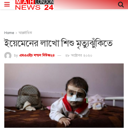
Home
আন্তর্জাতিক
ইয়েমেনের লাখো শিশু মৃত্যুঝুঁকিতে
by
এমএএইচ লন্ডন নিউজ২৪
২৮ অক্টোবর ২০২০