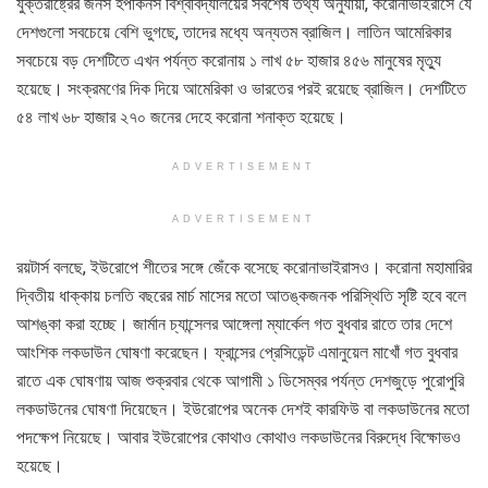
যুক্তরাষ্ট্রের জনস হপকিনস বিশ্ববিদ্যালয়ের সর্বশেষ তথ্য অনুযায়ী, করোনাভাইরাসে যে
দেশগুলো সবচেয়ে বেশি ভুগছে, তাদের মধ্যে অন্যতম ব্রাজিল। লাতিন আমেরিকার
সবচেয়ে বড় দেশটিতে এখন পর্যন্ত করোনায় ১ লাখ ৫৮ হাজার ৪৫৬ মানুষের মৃত্যু
হয়েছে। সংক্রমণের দিক দিয়ে আমেরিকা ও ভারতের পরই রয়েছে ব্রাজিল। দেশটিতে
৫৪ লাখ ৬৮ হাজার ২৭০ জনের দেহে করোনা শনাক্ত হয়েছে।
ADVERTISEMENT
ADVERTISEMENT
রয়টার্স বলছে, ইউরোপে শীতের সঙ্গে জেঁকে বসেছে করোনাভাইরাসও। করোনা মহামারির
দ্বিতীয় ধাক্কায় চলতি বছরের মার্চ মাসের মতো আতঙ্কজনক পরিস্থিতি সৃষ্টি হবে বলে
আশঙ্কা করা হচ্ছে। জার্মান চ্যান্সেলর আঙ্গেলা ম্যার্কেল গত বুধবার রাতে তার দেশে
আংশিক লকডাউন ঘোষণা করেছেন। ফ্রান্সের প্রেসিডেন্ট এমানুয়েল মাখোঁ গত বুধবার
রাতে এক ঘোষণায় আজ শুক্রবার থেকে আগামী ১ ডিসেম্বর পর্যন্ত দেশজুড়ে পুরোপুরি
লকডাউনের ঘোষণা দিয়েছেন। ইউরোপের অনেক দেশই কারফিউ বা লকডাউনের মতো
পদক্ষেপ নিয়েছে। আবার ইউরোপের কোথাও কোথাও লকডাউনের বিরুদ্ধে বিক্ষোভও
হয়েছে।